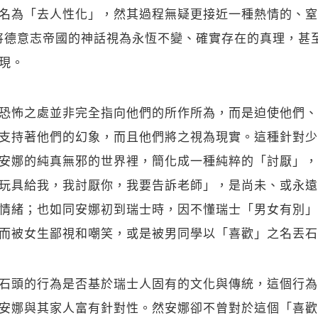
關閉
名為「去人性化」，然其過程無疑更接近一種熱情的、窒
將德意志帝國的神話視為永恆不變、確實存在的真理，甚
現。
恐怖之處並非完全指向他們的所作所為，而是迫使他們、
支持著他們的幻象，而且他們將之視為現實。這種針對少
安娜的純真無邪的世界裡，簡化成一種純粹的「討厭」，
玩具給我，我討厭你，我要告訴老師」，是尚未、或永遠
情緒；也如同安娜初到瑞士時，因不懂瑞士「男女有別」
而被女生鄙視和嘲笑，或是被男同學以「喜歡」之名丟石
石頭的行為是否基於瑞士人固有的文化與傳統，這個行為
安娜與其家人富有針對性。然安娜卻不曾對於這個「喜歡