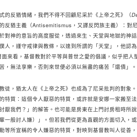
式的反猶情緒，我們不得不回顧尼采於《上帝之死》（
De
反猶主義（Antisemitismus，又譯反閃族主義）：
於對神的意旨的高度服從，透過來生、天堂與地獄的神話
僕人，謹守戒律與教條，以達到所謂的「天堂」，他認為
層面來看，基督教對於平等與普世之愛的倡議，似乎把人
苦，無法享樂，否則來世便必須以無盡的痛苦「還債」。
教徒，猶太人在《上帝之死》也成為了尼采批判的對象。
的特質：這個令人厭惡的特質，或許就是安娜一家搬至法
討厭我們？」的解答。也可能是房東在上門討房租時所說
輩一般討人嫌）」。但若我們從更為直觀的方面切入，或
勒等所宣稱的令人嫌惡的特質，對映到基督教叫人從善，