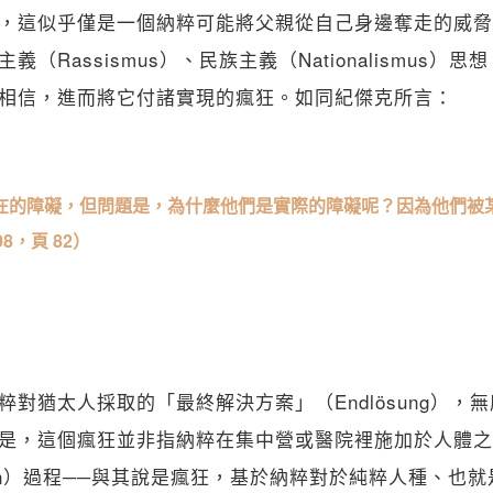
，這似乎僅是一個納粹可能將父親從自己身邊奪走的威脅
（Rassismus）、民族主義（Nationalismus）
相信，進而將它付諸實現的瘋狂。如同紀傑克所言：
在的障礙，但問題是，為什麼他們是實際的障礙呢？因為他們被
8，頁 82）
粹對猶太人採取的「最終解決方案」（Endlösung），
是，這個瘋狂並非指納粹在集中營或醫院裡施加於人體之
zation）過程──與其說是瘋狂，基於納粹對於純粹人種、