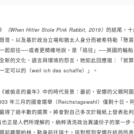
》
的結尾，十
（When Hitler Stole Pink Rabbit, 2019）
哥哥、以及基於政治立場和猶太人身分而被希特勒「懸賞
一起前往──或者更精確地說，是「逃往」──英國的輪
全新的文化、語言與環境的怨言，她如此回應道：「就算
以的（weil ich das schaffe）」。
《被偷走的童年》中的時代背景：最初，安娜的父親阿圖
33 年三月的國會選舉（Reichstagswahl）僅剩十日
贏得了過半數的選票，將會對自己多次於報紙上發表批判
這也正是人們所理解的，納粹清洗政治異議份子的第一步
選前離開柏林，動身前往瑞士。這對照到安娜在結局所表