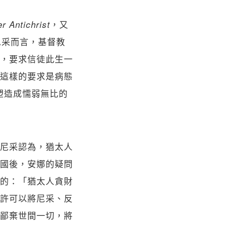
，又
r Antichrist
對尼采而言，基督教
，要求信徒此生一
這樣的要求是病態
塑造成懦弱無比的
尼采認為，猶太人
國後，安娜的疑問
的：「猶太人貪財
許可以將尼采、反
鄙棄世間一切，將