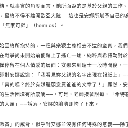
結。就事實的角度而言，她所面臨的是基於父親的工作、
，最終不得不離開歐亞大陸──這也是安娜所賦予自己的
e）與「無家可歸」（heimlos）。
始至終所抱持的，一種與樂觀主義相去不遠的童真，我們
在戰爭尚未開始前便踏上了逃亡一途，納粹與希特勒對於
僅停留在個人情感的層面：安娜來到瑞士一段時間後，一
師對安娜說道：「我看見妳父親的名字出現在報紙上」─
「真的嗎？終於有媒體願意買爸爸的文章了！」顯然，安
的生活困境有所感觸──，可是，老師接著說道，「希特
的人頭」──話落，安娜的臉隨即垮了下來。
懸賞」的威脅，似乎對安娜並沒有任何特殊的意義──除