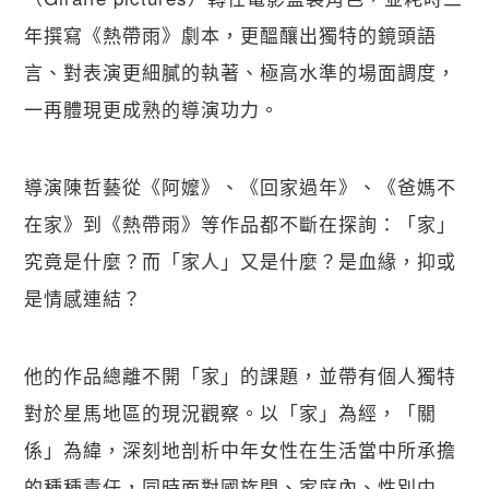
年撰寫《熱帶雨》劇本，更醞釀出獨特的鏡頭語
言、對表演更細膩的執著、極高水準的場面調度，
一再體現更成熟的導演功力。
導演陳哲藝從《阿嬤》、《回家過年》、《爸媽不
在家》到《熱帶雨》等作品都不斷在探詢：「家」
究竟是什麼？而「家人」又是什麼？是血緣，抑或
是情感連結？
他的作品總離不開「家」的課題，並帶有個人獨特
對於星馬地區的現況觀察。以「家」為經，「關
係」為緯，深刻地剖析中年女性在生活當中所承擔
的種種責任，同時面對國族間、家庭內、性別中