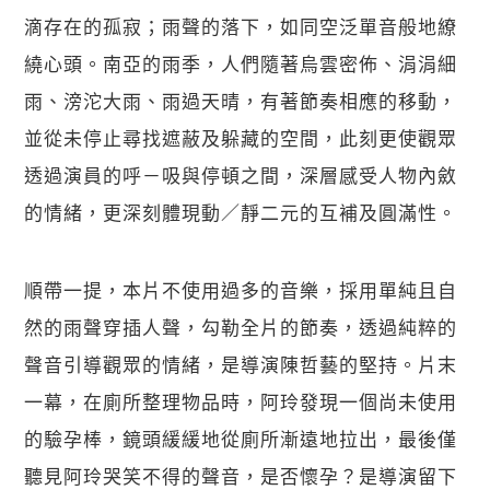
滴存在的孤寂；雨聲的落下，如同空泛單音般地繚
繞心頭。南亞的雨季，人們隨著烏雲密佈、涓涓細
雨、滂沱大雨、雨過天晴，有著節奏相應的移動，
並從未停止尋找遮蔽及躲藏的空間，此刻更使觀眾
透過演員的呼－吸與停頓之間，深層感受人物內斂
的情緒，更深刻體現動／靜二元的互補及圓滿性。
順帶一提，本片不使用過多的音樂，採用單純且自
然的雨聲穿插人聲，勾勒全片的節奏，透過純粹的
聲音引導觀眾的情緒，是導演陳哲藝的堅持。片末
一幕，在廁所整理物品時，阿玲發現一個尚未使用
的驗孕棒，鏡頭緩緩地從廁所漸遠地拉出，最後僅
聽見阿玲哭笑不得的聲音，是否懷孕？是導演留下