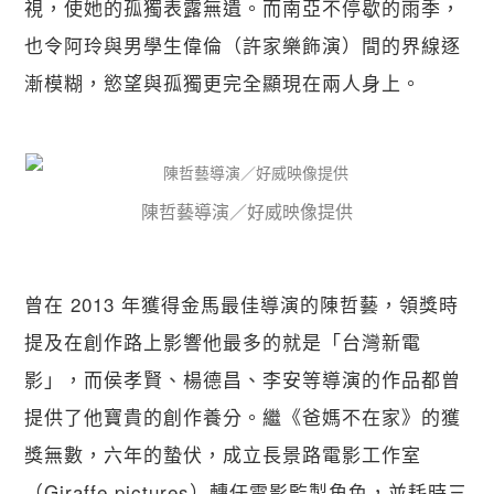
視，使她的孤獨表露無遺。而南亞不停歇的雨季，
也令阿玲與男學生偉倫（許家樂飾演）間的界線逐
漸模糊，慾望與孤獨更完全顯現在兩人身上。
陳哲藝導演／好威映像提供
曾在 2013 年獲得金馬最佳導演的陳哲藝，領獎時
提及在創作路上影響他最多的就是「台灣新電
影」，而侯孝賢、楊德昌、李安等導演的作品都曾
提供了他寶貴的創作養分。繼《爸媽不在家》的獲
獎無數，六年的蟄伏，成立長景路電影工作室
（Giraffe pictures）轉任電影監製角色，並耗時三