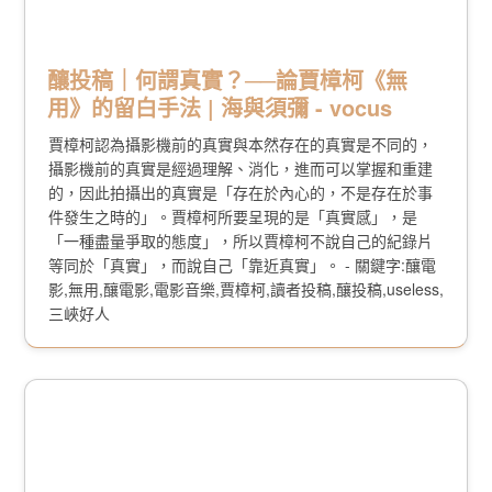
釀投稿｜何謂真實？──論賈樟柯《無
用》的留白手法 | 海與須彌 - vocus
賈樟柯認為攝影機前的真實與本然存在的真實是不同的，
攝影機前的真實是經過理解、消化，進而可以掌握和重建
的，因此拍攝出的真實是「存在於內心的，不是存在於事
件發生之時的」。賈樟柯所要呈現的是「真實感」，是
「一種盡量爭取的態度」，所以賈樟柯不說自己的紀錄片
等同於「真實」，而說自己「靠近真實」。 - 關鍵字:釀電
影,無用,釀電影,電影音樂,賈樟柯,讀者投稿,釀投稿,useless,
三峽好人