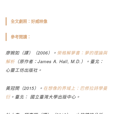
全文劇照：好威映像
參考閱讀：
廖婉如（譯）（2006）。
榮格解夢書：夢的理論與
解析
（原作者：James A. Hall, M.D.）。臺北：
心靈工坊出版社。
黃冠閔（2015）。
在想像的界域上：巴修拉詩學曼
衍
。臺北： 國立臺灣大學出版中心。