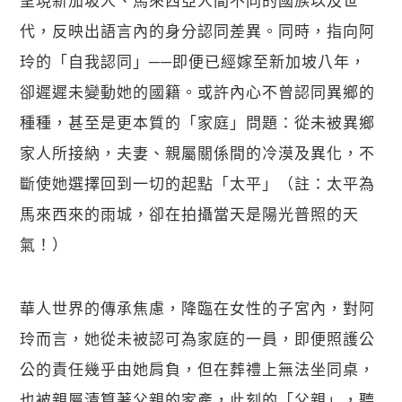
代，反映出語言內的身分認同差異。同時，指向阿
玲的「自我認同」──即便已經嫁至新加坡八年，
卻遲遲未變動她的國籍。或許內心不曾認同異鄉的
種種，甚至是更本質的「家庭」問題：從未被異鄉
家人所接納，夫妻、親屬關係間的冷漠及異化，不
斷使她選擇回到一切的起點「太平」（註：太平為
馬來西來的雨城，卻在拍攝當天是陽光普照的天
氣！）
關閉
華人世界的傳承焦慮，降臨在女性的子宮內，對阿
玲而言，她從未被認可為家庭的一員，即便照護公
公的責任幾乎由她肩負，但在葬禮上無法坐同桌，
也被親屬清算著父親的家產，此刻的「父親」，聽