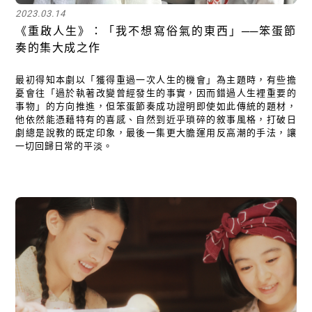
2023.03.14
關閉
《重啟人生》：「我不想寫俗氣的東西」──笨蛋節
奏的集大成之作
最初得知本劇以「獲得重過一次人生的機會」為主題時，有些擔
憂會往「過於執著改變曾經發生的事實，因而錯過人生裡重要的
事物」的方向推進，但笨蛋節奏成功證明即使如此傳統的題材，
他依然能憑藉特有的喜感、自然到近乎瑣碎的敘事風格，打破日
劇總是說教的既定印象，最後一集更大膽運用反高潮的手法，讓
一切回歸日常的平淡。