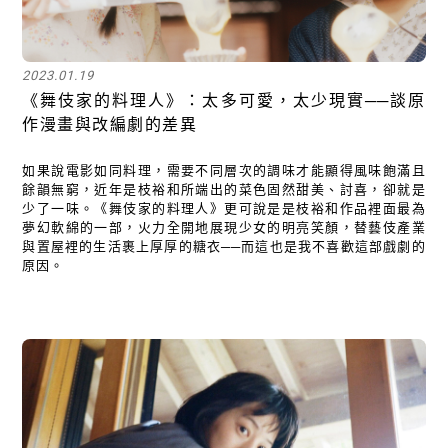
2023.01.19
《舞伎家的料理人》：太多可愛，太少現實──談原
作漫畫與改編劇的差異
如果說電影如同料理，需要不同層次的調味才能顯得風味飽滿且
餘韻無窮，近年是枝裕和所端出的菜色固然甜美、討喜，卻就是
少了一味。《舞伎家的料理人》更可說是是枝裕和作品裡面最為
夢幻軟綿的一部，火力全開地展現少女的明亮笑顏，替藝伎產業
與置屋裡的生活裹上厚厚的糖衣──而這也是我不喜歡這部戲劇的
原因。