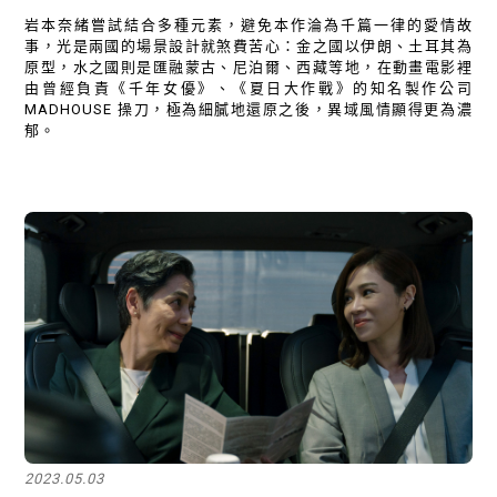
岩本奈緒嘗試結合多種元素，避免本作淪為千篇一律的愛情故
事，光是兩國的場景設計就煞費苦心：金之國以伊朗、土耳其為
原型，水之國則是匯融蒙古、尼泊爾、西藏等地，在動畫電影裡
由曾經負責《千年女優》、《夏日大作戰》的知名製作公司
MADHOUSE 操刀，極為細膩地還原之後，異域風情顯得更為濃
郁。
2023.05.03