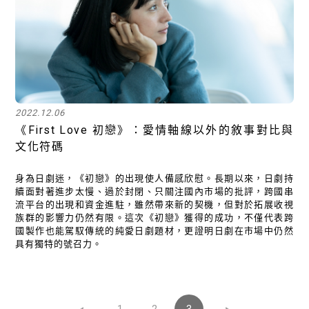
2022.12.06
《First Love 初戀》：愛情軸線以外的敘事對比與
文化符碼
身為日劇迷，《初戀》的出現使人備感欣慰。長期以來，日劇持
續面對著進步太慢、過於封閉、只關注國內市場的批評，跨國串
流平台的出現和資金進駐，雖然帶來新的契機，但對於拓展收視
族群的影響力仍然有限。這次《初戀》獲得的成功，不僅代表跨
國製作也能駕馭傳統的純愛日劇題材，更證明日劇在市場中仍然
具有獨特的號召力。
1
2
3