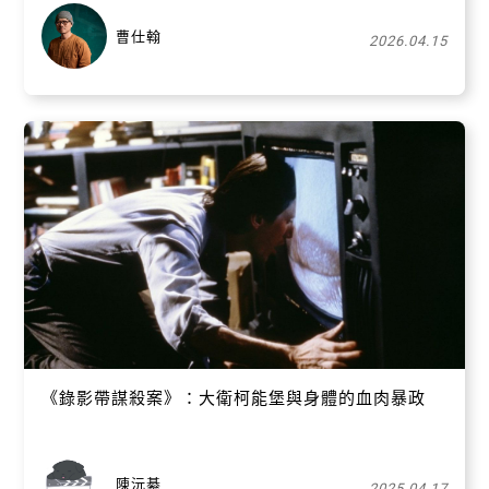
曹仕翰
2026.04.15
關閉
《錄影帶謀殺案》：大衛柯能堡與身體的血肉暴政
陳沅綦
2025.04.17