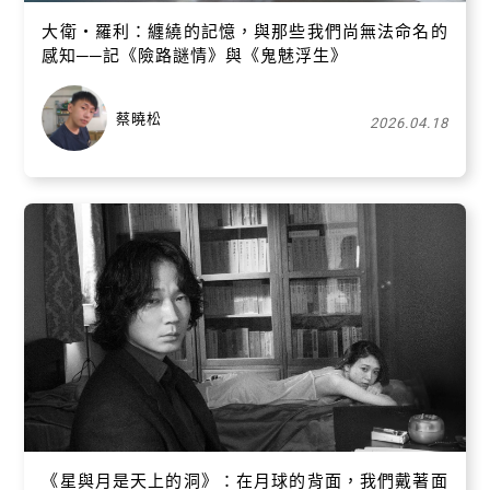
大衛・羅利：纏繞的記憶，與那些我們尚無法命名的
感知──記《險路謎情》與《鬼魅浮生》
蔡曉松
2026.04.18
《星與月是天上的洞》：在月球的背面，我們戴著面