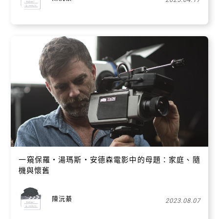
一窺保羅・湯瑪斯・安德森電影中的母題：家庭、隨
機與懷舊
陳沅綦
2023.08.07