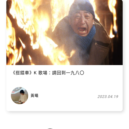
《搭錯車》K 歌場：請回到一九八〇
黃曦
2023.04.19