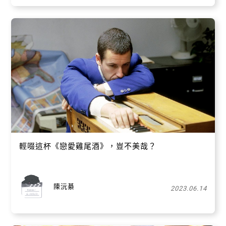
輕啜這杯《戀愛雞尾酒》，豈不美哉？
陳沅綦
2023.06.14