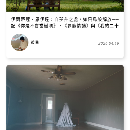
伊爾蒂蔻・恩伊達：自夢升之處，如飛鳥般解放──
記《你是不會當樹嗎》，《夢鹿情謎》與《我的二十
世紀》
黃曦
2026.04.19