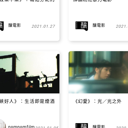
釀電影
釀電影
2021.01.27
2021.
關閉
峽好人》：生活即是煙酒
《幻愛》：光／光之外
nomnomfilm
釀電影