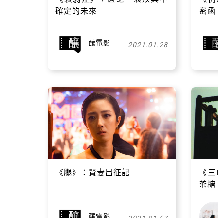
確定的未來
密函
釀電影
2021.01.28
《腿》：賢妻出征記
《三
茶糖
釀電影