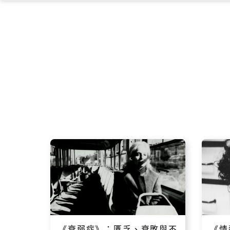
《衰弱症》：匱乏、衰敗與不
《情