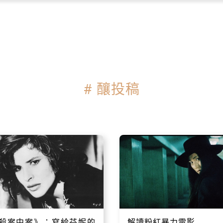
# 釀投稿
殺案中案》：寫給芬妮的
解讀粉紅暴力電影