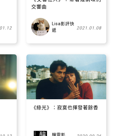
交響曲
Lisa影評快
01.12
2021.01.08
遞
《綠光》：寂寞也揮發著餘香
釀電影