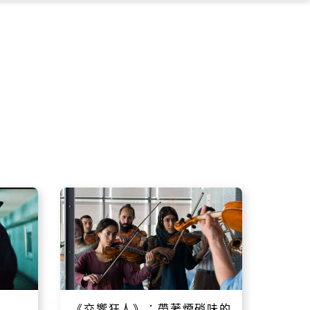
×
《交響狂人》：帶著煙硝味的