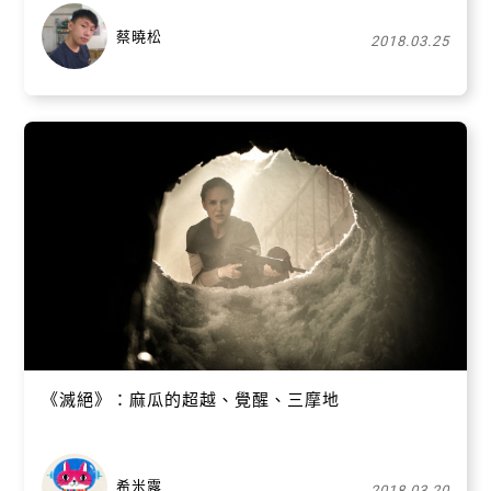
蔡曉松
2018.03.25
關閉
《滅絕》：麻瓜的超越、覺醒、三摩地
希米露
2018.03.20