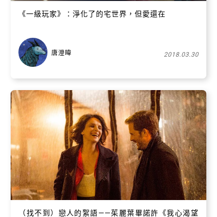
《一級玩家》：淨化了的宅世界，但愛還在
唐澄暐
2018.03.30
（找不到）戀人的絮語——茱麗葉畢諾許《我心渴望