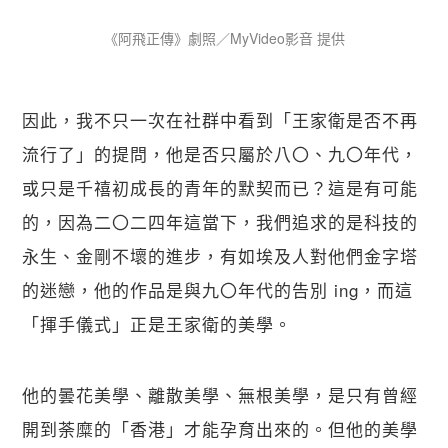
《阿飛正傳》劇照／MyVideo影音 提供
因此，我不只一次在社群中看到「王家衛是否不再
流行了」的提問，他是否只屬於八〇、九〇年代，
或只是千禧初成長的青年的默契而已？這是有可能
的，因為二〇二四年這當下，我們追求的是科技的
永生、金剛不壞的進步，有如埃及人對他們金字塔
的迷戀，他的作品是與九〇年代的告別 ing，而這
「揮手儀式」正是王家衛的美學。
他的曇花美學、離散美學、無根美學，是只有曾經
開到荼糜的「香港」才能孕育出來的。但他的美學