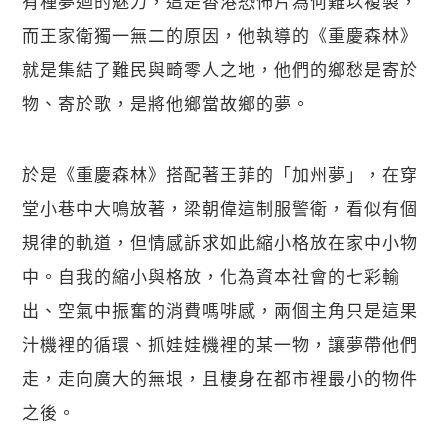
有種夢迴的魅力，這是香港恐怖片為何難以複製，
而王家衛獨一無二的原因，他執導的《重慶森林》
就是集結了難民與畸零人之地，他們的鄉愁是寄於
物、寄於歌，是將他鄉當故鄉的夢。
於是《重慶森林》搭配著王菲的「加州夢」，在穿
堂小巷中大鳴放著，梁朝偉這制服警衛，看似有個
規律的軌道，但情感訴求如此縮小格放在家中小物
中。自我的縮小與格放，化為資本社會的七彩輸
出、空氣中振奮的消費嗎啡感，兩個主角只是這果
汁機裡的循環、抓娃娃機裡的某一物，讓夢帶他們
走，走向廣大的無垠，且棲身在都市裡最小的物件
之後。 
關閉