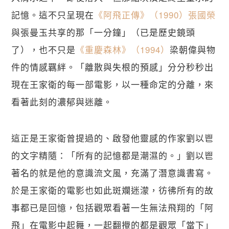
記憶。這不只呈現在
《阿飛正傳》（1990）
張國榮
與張曼玉共享的那「一分鐘」（已是歷史鏡頭
了），也不只是
《重慶森林》（1994）
梁朝偉與物
件的情感羈絆。「離散與失根的預感」分分秒秒出
現在王家衛的每一部電影，以一種命定的分離，來
看著此刻的濃郁與迷離。
這正是王家衛曾提過的、啟發他靈感的作家劉以鬯
的文字精隨：「所有的記憶都是潮濕的。」劉以鬯
著名的就是他的意識流文風，充滿了潛意識書寫。
於是王家衛的電影也如此斑斕迷濛，彷彿所有的故
事都已是回憶，包括觀眾看著一生無法飛翔的「阿
飛」在電影中起舞，一起翻攪的都是觀眾「當下」