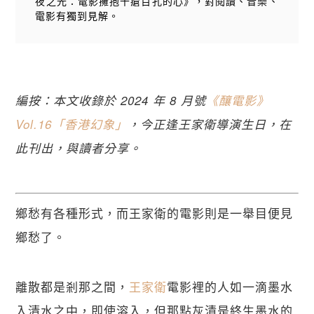
夜之光：電影擁抱千瘡百孔的心》，對閱讀、音樂、
電影有獨到見解。
編按：本文收錄於 2024 年 8 月號
《釀電影》
Vol.16「香港幻象」
，今正逢王家衛導演生日，在
此刊出，與讀者分享。
鄉愁有各種形式，而王家衛的電影則是一舉目便見
鄉愁了。
離散都是剎那之間，
王家衛
電影裡的人如一滴墨水
入清水之中，即使溶入，但那點灰漬是終生墨水的