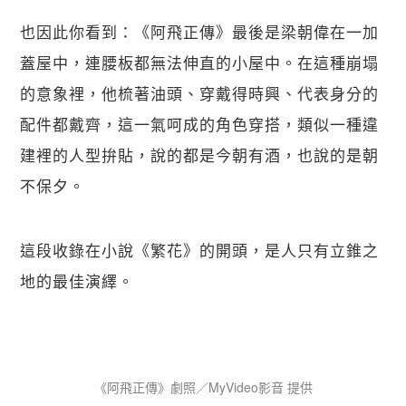
也因此你看到：《阿飛正傳》最後是梁朝偉在一加
蓋屋中，連腰板都無法伸直的小屋中。在這種崩塌
的意象裡，他梳著油頭、穿戴得時興、代表身分的
配件都戴齊，這一氣呵成的角色穿搭，類似一種違
建裡的人型拚貼，說的都是今朝有酒，也說的是朝
不保夕。
這段收錄在小說《繁花》的開頭，是人只有立錐之
地的最佳演繹。
《阿飛正傳》劇照／MyVideo影音 提供