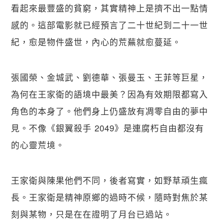
看起來最豐盛的貧窮，其實精神上是擠不出一點情
感的。這部電影就已經預言了二十世紀到二十一世
紀，愈是物件盛世，內心的荒蕪就愈蔓延。
張國榮、金城武、劉德華、張曼玉、王菲等巨星，
為何在王家衛的語境中最美？因為有效期限都寫入
角色的本身了。他們身上仍盛放有凋零自由的夢中
見。不像《銀翼殺手 2049》是連腐朽自由都沒有
的心靈荒境。
王家衛與陳果他們不同，後者寫實，如野草頑生瘋
長。王家衛是精神原鄉的過時不候，隨時對焦於某
刻與某物，只是在在證明了月台已過站。