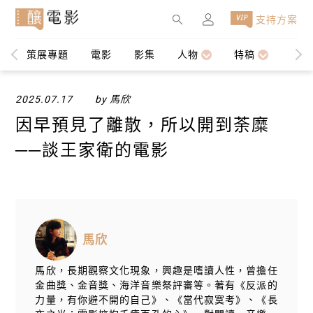
×
支持方案
策展專題
電影
影集
人物
特稿
編輯
2025.07.17
by 馬欣
因早預見了離散，所以開到荼糜
──談王家衛的電影
馬欣
馬欣，長期觀察文化現象，興趣是嗜讀人性，曾擔任
金曲獎、金音獎、海洋音樂祭評審等。著有《反派的
力量，有你避不開的自己》、《當代寂寞考》、《長