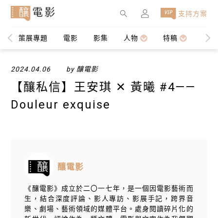
×
支持方案
策展專題
電影
影集
人物
特稿
編輯
2024.04.06
by 釀電影
【​釀私信】王安琪 ✕ 黃曦 #4——
Douleur exquise
釀電影
《釀電影》成立於二〇一七年，是一個因電影藝術而
生，結合深度評論、影人專訪、影展手記，跨界音
樂、劇場、藝術領域的媒體平台。處身閱讀碎片化的