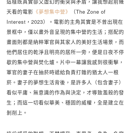
這樣既真實卻又虛幻的衝突與矛盾，讓我想起前幾
天看的電影
《夢想集中營》
（The Zone of 
Interest，2023）。電影的主角其實是不曾出現在
景框中，僅以畫外音呈現的集中營的生活；搭配的
畫面則都是納粹軍官與其家人的美好生活場景，而
他們居住的乾淨且明亮的居所一旁，便是日夜不停
歇的集中營與焚化爐。片中一幕讓我感到很衝擊，
軍官的妻子在抽菸時遞給負責打雜的猶太人一根
菸。妻子的夢想生活背後，是許多人（包含妻子）
看似平庸、無意識的作為與決定，才導致濫殺的發
生；而這一切看似華美、穩固的威權，全是建立在
剝削上。