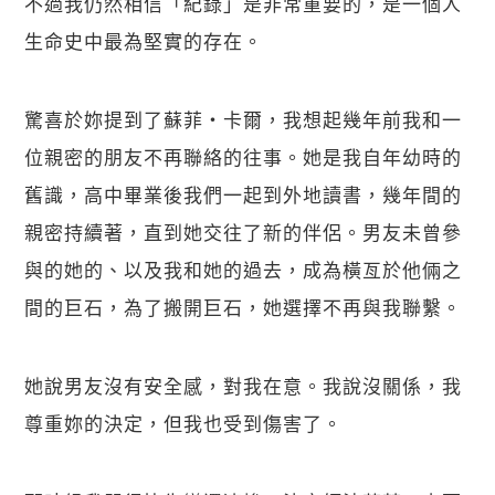
不過我仍然相信「紀錄」是非常重要的，是一個人
生命史中最為堅實的存在。
驚喜於妳提到了蘇菲・卡爾，我想起幾年前我和一
位親密的朋友不再聯絡的往事。她是我自年幼時的
舊識，高中畢業後我們一起到外地讀書，幾年間的
親密持續著，直到她交往了新的伴侶。男友未曾參
與的她的、以及我和她的過去，成為橫亙於他倆之
間的巨石，為了搬開巨石，她選擇不再與我聯繫。
她說男友沒有安全感，對我在意。我說沒關係，我
尊重妳的決定，但我也受到傷害了。