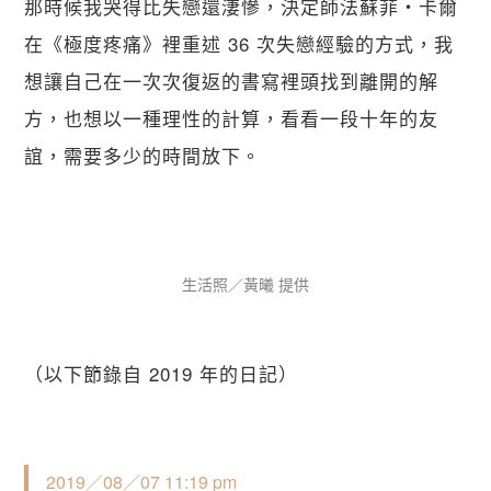
那時候我哭得比失戀還淒慘，決定師法蘇菲・卡爾
在《極度疼痛》裡重述 36 次失戀經驗的方式，我
想讓自己在一次次復返的書寫裡頭找到離開的解
方，也想以一種理性的計算，看看一段十年的友
誼，需要多少的時間放下。
生活照／黃曦 提供
（以下節錄自 2019 年的日記）
2019／08／07 11:19 pm