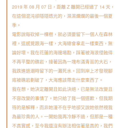
2019 年 08 月 07 日，距離 Z 離開已經過了 14 天，
在這個混沌卻隱隱透光的，濕濕爛爛的最後一個夏
季。
電影說每砍掉一棵樹，就必須要留下一個人在森林
裡。這感覺跟海一樣，大海總會拿走一樣東西，無
論好壞。我在花蓮的海邊場勘，踩著被海浪侵蝕得
不再平整的礁岩，接著因為一塊布滿青苔的大石，
我跌進退潮時留下的一灘死水。回到岸上才發現腳
底被礁岩劃破了，大海應該帶走什麼東西了。
我在想，她決定離開且如此決絕，已是無法改變且
不容改變的事情了。她只給了我一個道歉，但我期
待的是解釋，而非她漫不在乎地卻又說她依然視我
為最珍貴的人。一開始我再冷靜不過，但那是一種
不真實感，至今我還沒有辦法相信著是真的，我們