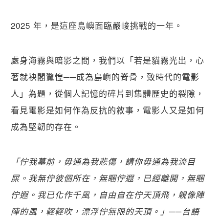
2025 年，是這座島嶼面臨嚴峻挑戰的一年。 
處身海霧與暗影之間，我們以「若是貓霧光出，心
著就袂閣驚惶──成為島嶼的脊骨，致時代的電影
人」為題，從個人記憶的碎片到集體歷史的裂隙，
看見電影是如何作為反抗的敘事，電影人又是如何
成為堅韌的存在。
「佇我墓前，毋通為我悲傷，請你毋通為我流目
屎。我無佇彼個所在，無睏佇遐，已經離開，無睏
佇遐。我已化作千風，自由自在佇天頂飛，親像陣
陣的風，輕輕吹，漂浮佇無限的天頂。」──台語