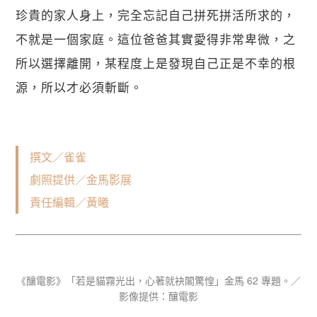
珍貴的家人身上，完全忘記自己拼死拼活所求的，
不就是一個家庭。這位爸爸其實愛得非常卑微，之
所以選擇離開，某程度上是發現自己正是不幸的根
源，所以才必須斬斷。
撰文／雀雀
劇照提供／金馬影展
責任編輯／黃曦
《釀電影》「若是貓霧光出，心著就袂閣驚惶」金馬 62 專題。／
影像提供：釀電影