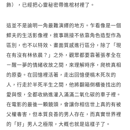
飾），已經把心靈秘密帶進棺材裡了。
這並不是諭明一角最難演繹的地方。乍看像是一個
鰥夫的生活影像裡，敘事跳接不依靠角色造型作為
區別，也不以特效、畫面質感進行區分，除了「現
在有沒有林依晨？」之外，觀眾都要靠著張孝全在
ㄧ醒一夢的情緒收放之間，來理解時序，爬梳真相
的原委。在回憶裡活著，走出回憶便槁木死灰的
人，行走於半死半生之間，他將翻箱倒櫃後找出的
愛與恨，全都收納進灌入滿滿二氧化碳的車子裡。
在電影的最後一顆鏡頭，會讓你相信世上真的有被
父權毒害，但本質良善的男人存在，而真實世界裡
的「好」男人之極限，大概也就是這樣子了。