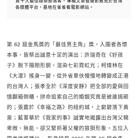
賞十大最佳娛樂部落客，專欄文章暨聲影散見於台灣
各媒體平台，基地在雀雀看電影網站。
第 62 屆金馬獎的「最佳男主角」獎，入圍者各懷
本事、皆祭出誠意十足的演出：許瑞奇在《好孩
子》脫下陽剛形貌，渲染七彩霓虹光；柯煒林在
《大濛》搖身一變，從外省車伕慢慢地轉變成正港
的台灣人；張孝全於《深度安靜》把全部的愛與回
憶翻箱倒櫃，拼命追索自己的婚姻究竟是被誰搞砸
的；張震於《幸福之路》的紐約城，上窮碧落下黃
泉；藍葦華於《我家的事》誠實地揭露出台灣父親
卑微、無能，卻又緊抓著父權的狼狽形象，五位入