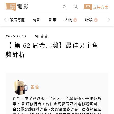
×
支持方案
策展專題
電影
影集
人物
特稿
編輯
2025.11.21
by 雀雀
【 第 62 屆金馬獎】最佳男主角
獎評析
雀雀
雀雀，本名簡盈柔，台南人，台灣交通大學建築所
畢。 影評修行者，曾任金馬影展亞洲電影觀察團、
台北電影節媒體評審、北影部落客評審、痞客邦金點