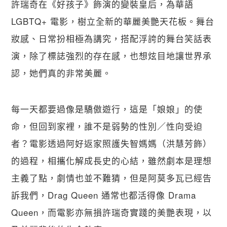
許瑞奇在《好孩子》飾演的變裝皇后，為華語 
LGBTQ+ 電影，樹立全新的華麗美艷天花板。舞台
妝感、日常扮相極為講究，搭配浮誇的舞台笑話表
演，除了標誌強烈的存在感，也想炫目地讓世界承
認，她們真的非常美麗。
每一天都要過像是驕傲遊行，這是「娘娘」的使
命，但回到家裡，誰不是弱勢的性別／性向受迫
者？電影透過阿好返家照護失智媽媽（洪慧芳飾）
的過程，相攜化解成長史的心結，雖然劇本是理想
主義了點，劇情也並不難猜，但是阿莫多瓦已經告
訴我們，Drag Queen 通常也都活得像 Drama 
Queen，而電影亦無損許瑞奇實踐的美艷表現，以