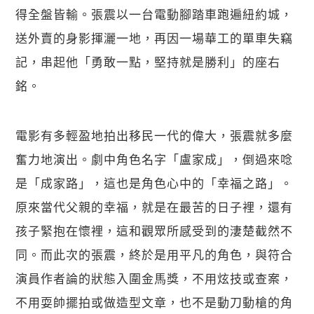
得全盤皆輸。張震以一台電動腳踏車跑遍紐約城，
送外賣的身影揮灑一地，再因一場華工的單車失竊
記，串起他「勇敢一點，堅持就是勝利」的座右
銘。
電影有多輕盈地拍出移民一代的偉大，張震就多麼
奮力地演出。劇中角色名字「盧家成」，倒過來唸
是「成家路」，這也是角色心中的「幸福之路」。
原來當代父親的幸福，就是在最苦的日子裡，還有
孩子緊抱在懷裡，這和觀眾所感受到的淒楚截然不
同。而此次的張震，終於是用平凡的角色，與符合
演員作者論的狀態入圍金馬獎，不用炫技或查案，
不用耍帥擺拍或做造型文章，也不是動刀動槍的角