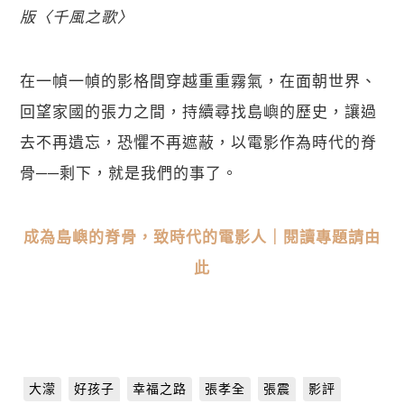
版〈千風之歌〉
在一幀一幀的影格間穿越重重霧氣，在面朝世界、
回望家國的張力之間，持續尋找島嶼的歷史，讓過
去不再遺忘，恐懼不再遮蔽，以電影作為時代的脊
骨──剩下，就是我們的事了。
成為島嶼的脊骨，致時代的電影人｜閱讀專題請由
此
大濛
好孩子
幸福之路
張孝全
張震
影評