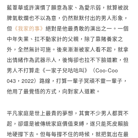
藍葦華或許演慣了願意為家、為愛示弱，就算被說
脾氣軟爛也不以為意，仍然默默付出的男人形象，
但
《我家的事》
絕對是他最勇敢的演出之一。一個
中年失業、扛不動家計的父親，除了靠賭養家之
外，全然無計可施。後來漸漸被家人看不起，就拿
出情緒作為武器示人，後悔卻也拉不下臉道歉，但
男人不打算走《一家子兒咕咕叫》（Coo-Coo 
043，2022）路線，打算一輩子冥頑不靈一輩子，
他用了最覺悟的方式，向對家人道歉。
平凡家庭是世上最貴的夢想，其實不少男人都買不
起，卻還是被傳統家庭價值束縛，遂只能死皮賴臉
地硬撐下去。但每每撐不住的時候，就把氣出在最