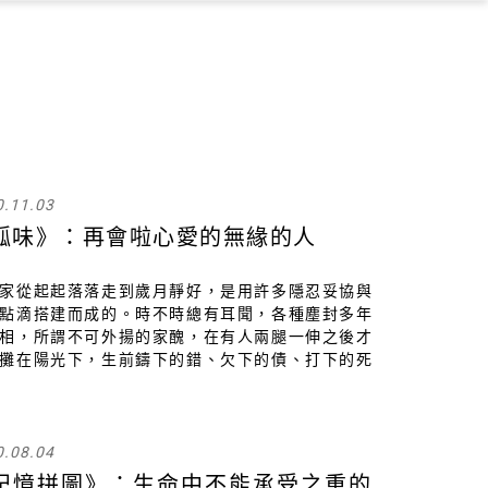
×
0.11.03
孤味》：再會啦心愛的無緣的人
家從起起落落走到歲月靜好，是用許多隱忍妥協與
點滴搭建而成的。時不時總有耳聞，各種塵封多年
相，所謂不可外揚的家醜，在有人兩腿一伸之後才
攤在陽光下，生前鑄下的錯、欠下的債、打下的死
還是得由活著的人一一解開。因為喪禮始終不是為
者，而是為了還留在世上的生者而辦。
0.08.04
記憶拼圖》：生命中不能承受之重的