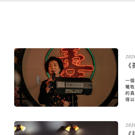
202
《
一個
犧牲
的真
得以
結，
了死
202
《