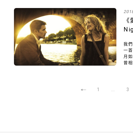
命悲
201
《愛
N
我們
一首
月如
曾相
如此
1
...
3