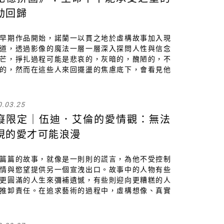
劫回歸
早期作品開始，諾蘭一以貫之地於虛構故事加入現
道，透過影像的魔法一層一層深入探問人性與信念
芒，掙扎過程可能是悲哀的，灰暗的，醜陋的，不
的，然而在這些人來回擺盪的焦慮底下，會看見他
力面對生活的方式，他們踏破鐵鞋意圖開拓的並非
夢境，也不是海市蜃樓，而是得以支撐己身生存意
一處現實
0.03.25
癡限定｜伍迪．艾倫的愛情觀：無法
現的愛才可能浪漫
篇篇的故事，就像是一則則的謊言，為他不受控制
情與慾望提供另一個宣洩出口。故事中的人物有些
更圓滿的人生來彌補遺憾，有些則迎向更糟糕的人
推卸責任。在追求藝術的過程中，虛構想像、真實
與生活經驗缺一不可，縱使電影可以逃過最直接的
及道德問題，他卻始終難以參透自行美化過頭的人
點⋯⋯