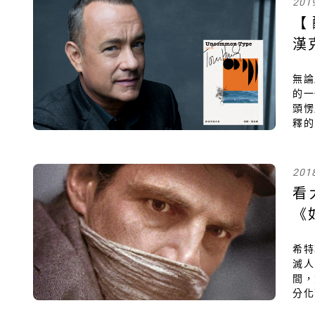
201
【
漢
無論
關閉
的一
頭愣
釋
感
說，
夢似
201
看
《
希特
滅
間，
分化
正義