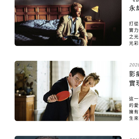
永
打從
實力
之光
光彩
們努
虛無
志的
202
影
實
這一
的愛
擁有
生來
視野
倫理
生盲