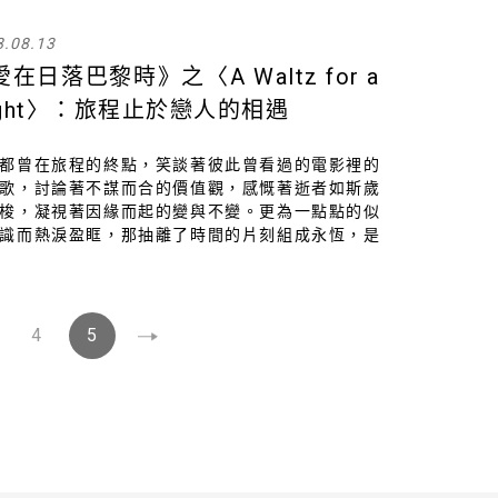
歌後，值得人人仔細深思的問題。
8.08.13
在日落巴黎時》之〈A Waltz for a
ight〉：旅程止於戀人的相遇
都曾在旅程的終點，笑談著彼此曾看過的電影裡的
歌，討論著不謀而合的價值觀，感慨著逝者如斯歲
梭，凝視著因緣而起的變與不變。更為一點點的似
識而熱淚盈眶，那抽離了時間的片刻組成永恆，是
可遇而不可求。
4
5