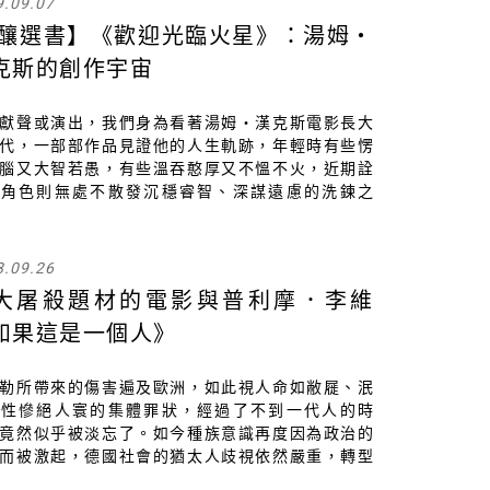
9.09.07
​ 釀選書】《歡迎光臨火星》：湯姆・
克斯的創作宇宙
獻聲或演出，我們身為看著湯姆・漢克斯電影長大
代，一部部作品見證他的人生軌跡，年輕時有些愣
腦又大智若愚，有些溫吞憨厚又不慍不火，近期詮
的角色則無處不散發沉穩睿智、深謀遠慮的洗鍊之
。然而，從未想過有一天可以讀到出自他親手的小
那些由虛構故事撐開的真實生命容器，成就一個似
真的宇宙⋯⋯
8.09.26
大屠殺題材的電影與普利摩．李維
如果這是一個人》
勒所帶來的傷害遍及歐洲，如此視人命如敝屣、泯
人性慘絕人寰的集體罪狀，經過了不到一代人的時
竟然似乎被淡忘了。如今種族意識再度因為政治的
而被激起，德國社會的猶太人歧視依然嚴重，轉型
又真正落實於德國境內與境外了嗎？這是在看遍生