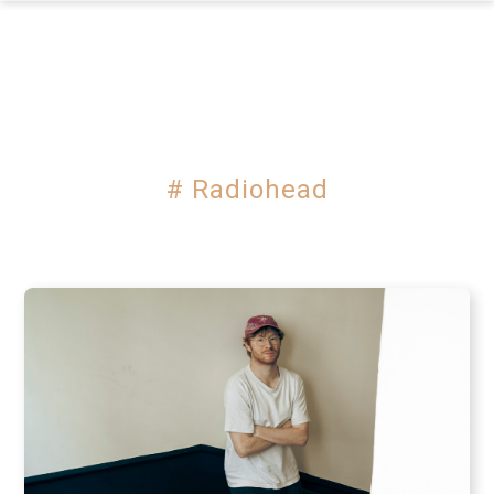
×
# Radiohead