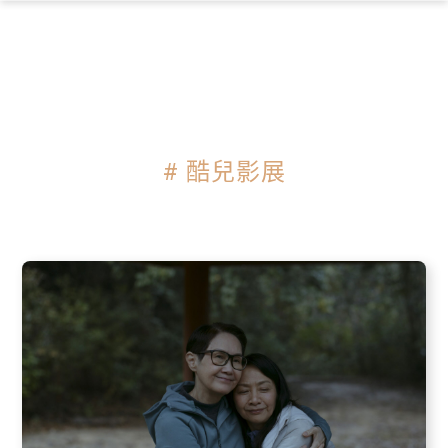
×
# 酷兒影展