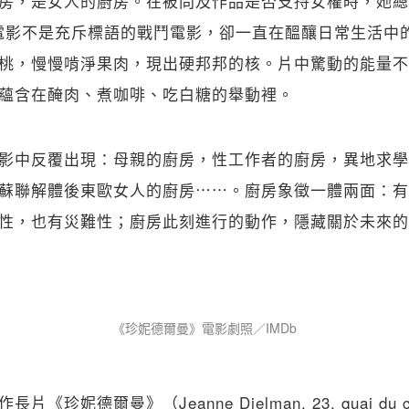
房，是女人的廚房。在被問及作品是否支持女權時，她總
電影不是充斥標語的戰鬥電影，卻一直在醞釀日常生活中
桃，慢慢啃淨果肉，現出硬邦邦的核。片中驚動的能量不
蘊含在醃肉、煮咖啡、吃白糖的舉動裡。
影中反覆出現：母親的廚房，性工作者的廚房，異地求學
蘇聯解體後東歐女人的廚房⋯⋯。廚房象徵一體兩面：有
性，也有災難性；廚房此刻進行的動作，隱藏關於未來的
《珍妮德爾曼》電影劇照／IMDb
珍妮德爾曼》（Jeanne Dielman, 23, quai du com