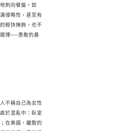
地刺向餐盤。如
滿侵略性，甚至有
的輕快掩飾，也不
選擇──勇敢的暴
人不稱自己為女性
處於混亂中：臥室
；在美國，離散的