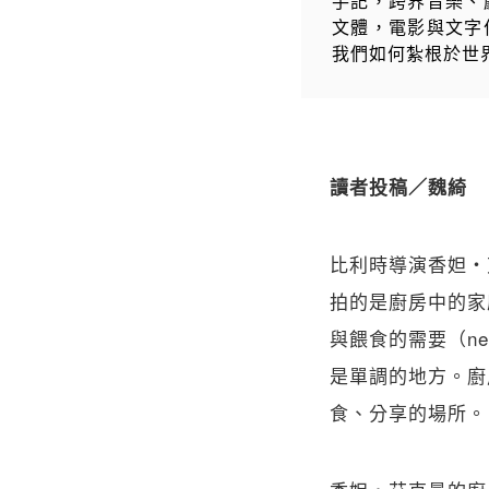
手記，跨界音樂、
文體，電影與文字
我們如何紮根於世
讀者投稿／魏綺
比利時導演香妲・
拍的是廚房中的家
與餵食的需要（n
是單調的地方。廚
食、分享的場所。