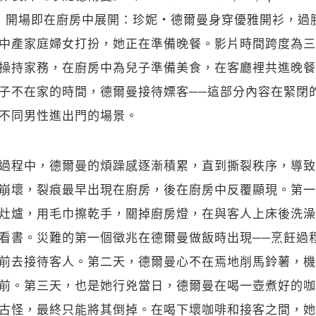
，1975）開場即在廚房中展開：珍妮・德爾曼身穿優雅開衫，
中產家庭婦女打扮，她正在準備晚餐。影片時間跨度為三
操持家務，在廚房中為兒子準備美食，在客廳裡共進晚餐
子不在家的時間，德爾曼接待嫖客──這部分內容在緊閉
不同男性進出門的場景。
過程中，德爾曼的煩躁感逐漸積累，直到撕裂秩序，導致
崩壞，裂痕最早出現在廚房，後在廚房中反覆顯現。第一
灶爐，用毛巾擦乾手，關掉廚房燈，在與客人上床後洗澡
看書。災難的第一個徵兆在德爾曼做飯時出現──烹飪過
前去接待客人。第二天，德爾曼心不在焉地削馬鈴薯，機
前。第三天，也是她行兇當日，德爾曼在喝一壺煮好的咖
古怪，最終只能將其倒掉。在喝下壞咖啡和接客之間，她