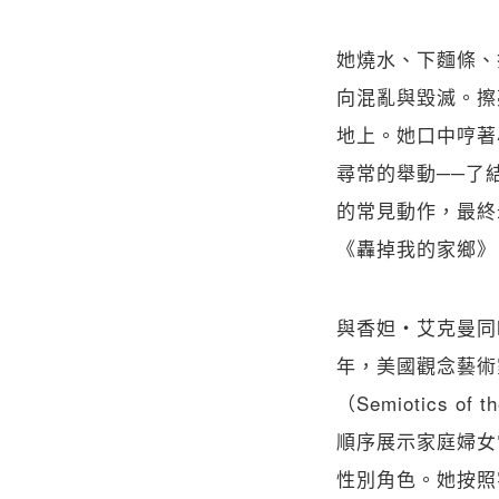
她燒水、下麵條、
向混亂與毀滅。擦
地上。她口中哼著
尋常的舉動──了
的常見動作，最終
《轟掉我的家鄉》
與香妲・艾克曼同
年，美國觀念藝術
（Semiotics 
順序展示家庭婦女
性別角色。她按照