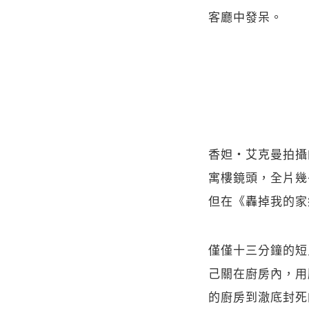
客廳中發呆。
香妲・艾克曼拍攝的
寓樓鏡頭，全片幾
但在《轟掉我的家
僅僅十三分鐘的短
己關在廚房內，用
的廚房到澈底封死