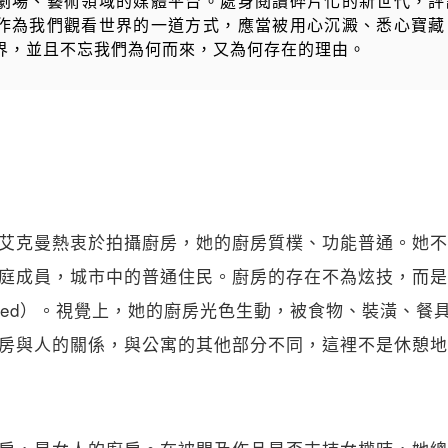
劇場、藝術領域的媒體平台。處身閱讀碎片化的新世代，評
作為我們觀看世界的一道方式，應當被用心沉澱、悉心寶藏
界，並且不忘我們為何而來，又為何存在的理由。
艾克曼熱衷於拍攝廚房，她的廚房質樸、功能普通。她不
庭成員，城市中的普通住民。廚房的存在不為炫技，而是
eed）。視覺上，她的廚房光色生動，被食物、裝潢、餐
房與人的關係，與公寓的其他部分不同，這裡不是休憩地