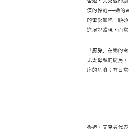
香妲・艾克曼的廚
演的標籤──她的
的電影如吃一顆碩
進演說體現，而常
「廚房」在她的電
尤太母親的廚房，
序的危險；有日常
香妲・艾克曼代表作長片《