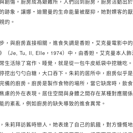
與創傷。廚房成為避難所，人們回到廚房，廚房活動出於
的跡象，讓娜・迪爾曼的生命能量被壓抑，她對嫖客的厭
視的。
步，與廚房直接相關，進食失調是香妲・艾克曼電影中的
Je, Tu, Il, Elle，1974）中，由香妲・艾克曼本
常生活除了寫作、睡覺，就是從一包牛皮紙袋中挖糖吃。
停挖出勺勺白糖，大口吞下。朱莉的居所中，廚房似乎是
完備的廚房。廚房是製作食物的場所，當它缺席時，飲食
焦慮的外在表現。居住空間與身體之間存在某種對應關係
能的紊亂，例如廚房的缺失導致的進食異常。
，朱莉拜訪舊時戀人。她表達了自己的飢餓，對方慷慨地