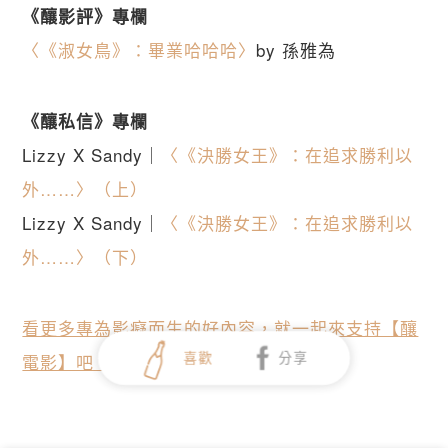
《釀影評》專欄
〈《淑女鳥》：畢業哈哈哈〉
by 孫雅為
《釀私信》專欄
Lizzy X Sandy｜
〈《決勝女王》：在追求勝利以
外……〉（上）
Lizzy X Sandy｜
〈《決勝女王》：在追求勝利以
外……〉（下）
看更多專為影癡而生的好內容，就一起來支持【釀
電影】吧！
喜歡
分享