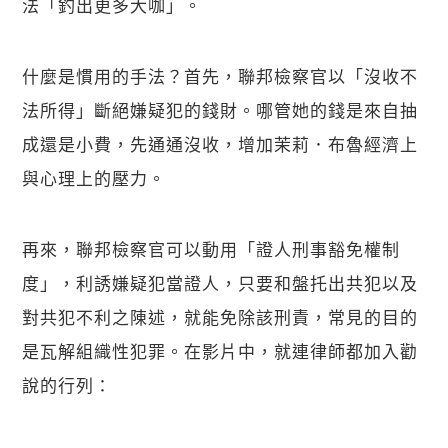
法「釣出更多大咖」。
什麼是慣用的手法？首先，聯邦檢察官以「沒收不
法所得」斷絕嫌疑犯的錢財。哪管她的錢是來自抽
成還是小費，先通通沒收，增加茉莉．布魯經濟上
與心理上的壓力。
再來，聯邦檢察官可以動用「證人刑事豁免權制
度」，利誘嫌疑犯當證人，只要和盤托出共犯以及
對共犯不利之陳述，就能免除該刑責，常見的目的
是瓦解組織性犯罪。在影片中，就連律師都加入勸
說的行列：