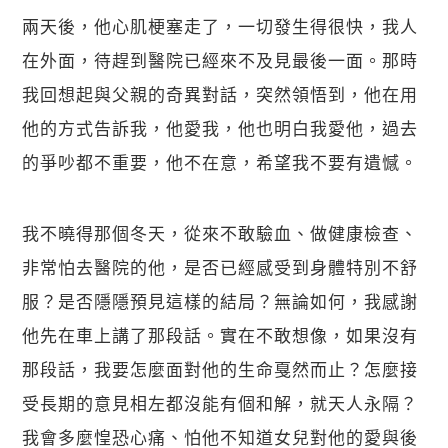
兩天後，他心肌梗塞走了，一切發生得很快，我人
在外面，待趕到醫院已經來不及見最後一面。那時
我回想起與父親的奇異對話，突然領悟到，他在用
他的方式告訴我，他愛我，他也明白我愛他，過去
的爭吵都不重要，他不在意，希望我不要有遺憾。
我不曉得那個冬天，從來不敢驗血、做健康檢查、
非常怕去醫院的他，是否已經感受到身體特別不舒
服？是否隱隱預見這樣的結局？無論如何，我感謝
他先在車上講了那段話。實在不敢想像，如果沒有
那段話，我要怎麼面對他的生命戛然而止？怎麼接
受長期的意見相左都沒能有個和解，就天人永隔？
我會多麼惶恐心痛、怕他不知道女兒對他的愛與後