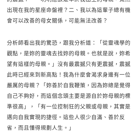
出現在我的星座命盤裡？二、我以為這輩子總有機
會可以改善的母女關係，可能無法改善？
分析師看出我的驚恐，跟我分析道：「從靈魂學的
觀點，是妳的靈魂去找妳的母親。也就是說，妳希
望有這樣的母親。」沒有最震撼只有更震撼，震撼
此時已經來到新高點！我為什麼會渴求身邊有一位
嚴厲的母親？「妳善於自我鞭策，因為妳總是覺得
自己不夠好，而這個念頭主要是源自於妳母親的標
準很高」，「有一位控制狂的父親或母親，其實是
邁向自我實現的捷徑。這些人很少自滿、善於反
省，而且懂得規劃人生。」