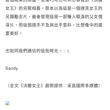
女王》的另眼相看。原本以為這是一個撲克女王的
另類勵志片，最後發現這是一部賺人眼淚的父女情
深片，而這個措手不及與出乎意料，比想像中的還
要美好。
也如同我們通信的這些時光。 : )
Sandy
（全文《決勝女王》劇照提供：采昌國際多媒體）