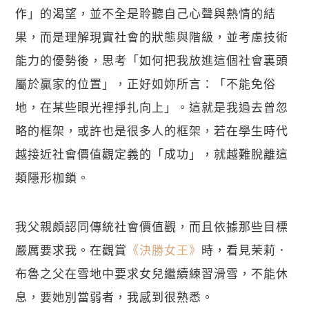
作」的渴望，並不全是聆聽自己心聲與熱情的結
果，而是理解現實社會的狀態與階級，並考慮技術
能力的優勢後，思考「如何把我放進這個社會裏頭
屬於贏家的位置」，正好如妳所言：「不能免俗
地，在某些眼光裡掙扎向上」。這就是我過去曾忽
略的框架，或許也是很多人的框架，若在學生時代
越接近社會價值觀定義的「成功」，就越難脫離這
類隱形枷鎖。
我父親頗認同傳統社會價值觀，而且依據那些目標
嚴厲要求我。在觀賞
《決勝女王》
時，看見茉莉．
布魯之父在雪地中要求女兒繼續練習滑雪，不能休
息，要她別當弱者，我感到很熟悉。