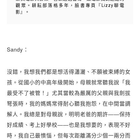
觀眾。耕耘部落格多年，臉書專頁『Lizzy聊電
影』。
Sandy：
沒錯，我想我們都是想活得瀟灑、不願被束縛的女
孩。從國小的中高年級開始，母親就常聽我說「我
最受不了被管！」尤其當較為嚴厲的父親與我劍拔
弩張時，我的媽媽常得耐心聽我抱怨，在中間當調
解人。我總是對母親說，明明老爸的期許——保持
好成績、考上好學校——也是我想要的，表現不好
時，我自己最懊惱，但每次距離滿分少個一兩分而