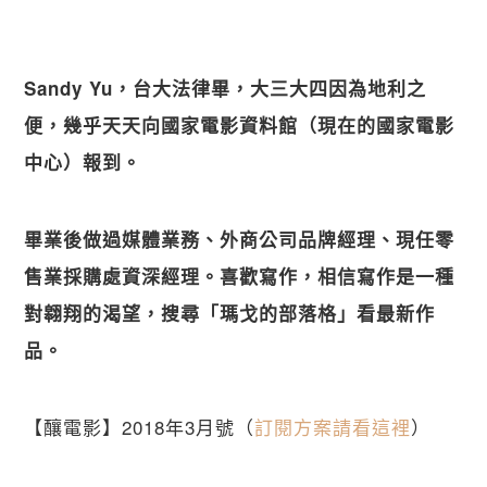
Sandy Yu，台大法律畢，大三大四因為地利之
便，幾乎天天向國家電影資料館（現在的國家電影
中心）報到。
畢業後做過媒體業務、外商公司品牌經理、現任零
售業採購處資深經理。喜歡寫作，相信寫作是一種
對翱翔的渴望，搜尋「瑪戈的部落格」看最新作
品。
【釀電影】2018年3月號（
訂閱方案請看這裡
）