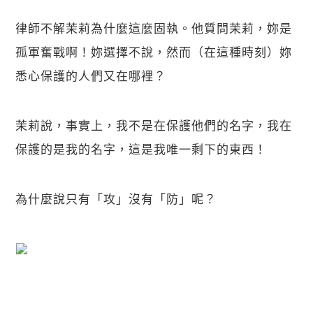
律師不解茉莉為什麼這麼固執。他質問茉莉，妳是
孤軍奮戰啊！妳選擇不說，然而（在這種時刻）妳
悉心保護的人們又在哪裡？
茉莉說，事實上，我不是在保護他們的名字，我在
保護的是我的名字，這是我唯一剩下的東西！
為什麼說只有「攻」沒有「防」呢？