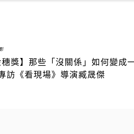
電影
 屆金穗獎】那些「沒關係」如何變成
─專訪《看現場》導演臧晟傑