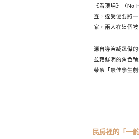
《看現場》（No P
查，遂受僱要將一
家，兩人在這個被
源自導演臧晟傑的
並藉鮮明的角色輪
榮獲「最佳學生劇
民房裡的「一齣戲