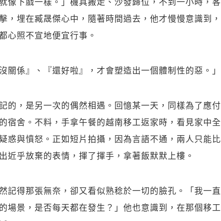
就像下戲一樣。」機具搬走、沙發歸位，不到一小時，客
擊，埋在臧晟傑心中，隨著時間過去，他才慢慢意識到，
都心照不宣地便宜行事。
沒關係』、『還好啦』，才會塑造出一個體制性的惡。」
記的，是另一次的偶然相遇。回憶某一天，同樣為了應付
的宿舍。不料，手拿午餐的越南移工返家時，看見家中全
疑惑與憤怒。正如短片拍攝，因為言語不通，兩人只能比
出近乎放棄的表情，揮了揮手，拿著飯默默上樓。
然記得那張無奈，卻又看似熟稔於一切的臉孔。「我一直
的場景，是否每天都在發生？」他也意識到，在那個移工