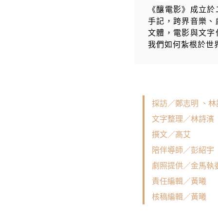
《釀電影》成立於
手記，跨界音樂、
文體，電影與文字
我們如何紮根於世
採訪／鄭志明 、林
文字整理／林詩濱
撰文／高艾
陪伴導師／彭紹宇
劇照提供／金馬執
責任編輯／黃曦
核稿編輯／黃曦