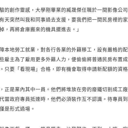
驗的創作靈感，大學剛畢業的臧晟傑任職於一間影像公司
有天突然叫我和同事過去支援，要我們把一間民房裡的家
掉，再將倉庫搬來的機具擺進去。」
障本地勞工就業，對各行各業的外籍移工，設有嚴格的配
些雇主為了雇用更多外籍人力，便偷偷將普通民房布置成
。只要「看現場」合格，即有機會取得申請新配額的資格
，正是業內其中一員。他們將堆放在旁的廢鐵切割成工廠
代當政府專員抵達時，他們必須裝作互不認識。待專員到
僅是形式過場。