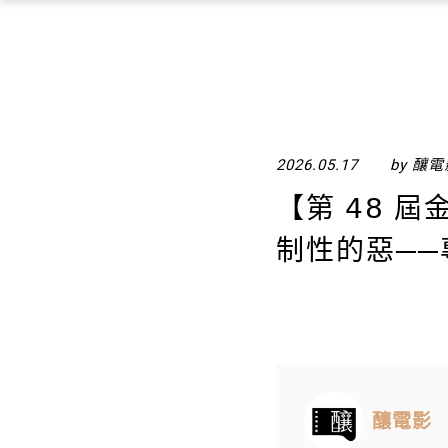
2026.05.17
by 釀
【​第 𝟦
制性的惡─
釀電影