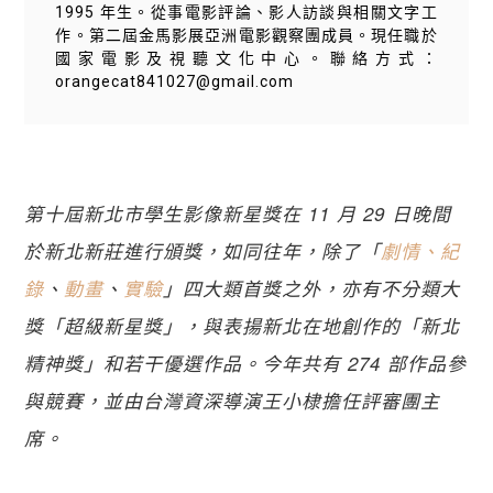
1995 年生。從事電影評論、影人訪談與相關文字工
作。第二屆金馬影展亞洲電影觀察團成員。現任職於
國家電影及視聽文化中心。聯絡方式：
orangecat841027@gmail.com
第十屆新北市學生影像新星獎在 11 月 29 日晚間
於新北新莊進行頒獎，如同往年，除了「
劇情、紀
錄
、
動畫
、
實驗
」四大類首獎之外，亦有不分類大
獎「超級新星獎」，與表揚新北在地創作的「新北
精神獎」和若干優選作品。今年共有 274 部作品參
與競賽，並由台灣資深導演王小棣擔任評審團主
席。