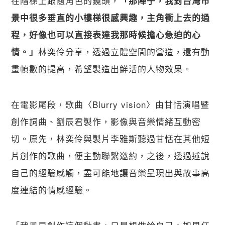
在階梯上跟隨角色的鏡頭，
「那陣子，我對台灣市
景中很多垂直的小樓梯很感興趣，主角衝上去的過
程，好像也可以直接表達我那時候擔心急迫的心
林奕伶分享，透過立體空間的營造，還有動
情。」
畫幀數的提高，希望製造出鮮活的人物效果。
在電影尾段，歌曲〈Blurry vision〉由甘恬演唱暨
創作詞曲、劉辰君製作，影像與音樂情緒互動密
切。原先，林奕伶與製片李雅斯聽過甘恬在其他短
片創作的歌曲，便主動聯繫邀約，之後，透過述說
自己的經驗感觸，盡可能地讓音樂呈現出與故事高
度連結的情感經驗。