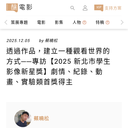
×
支持方案
策展專題
電影
影集
人物
特稿
編輯
2025.12.05
by 蔡曉松
透過作品，建立一種觀看世界的
方式──專訪【​2025 新北市學生
影像新星獎】劇情、紀錄、動
畫、實驗類首獎得主
蔡曉松