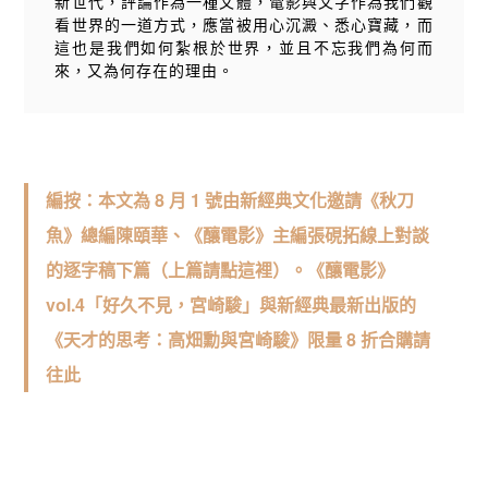
新世代，評論作為一種文體，電影與文字作為我們觀
看世界的一道方式，應當被用心沉澱、悉心寶藏，而
這也是我們如何紮根於世界，並且不忘我們為何而
來，又為何存在的理由。
編按：本文為 8 月 1 號由新經典文化邀請《秋刀
魚》總編陳頤華、《釀電影》主編張硯拓線上對談
的逐字稿下篇（
上篇請點這裡
）。《釀電影》
vol.4「好久不見，宮崎駿」與新經典最新出版的
《天才的思考：高畑勳與宮崎駿》
限量 8 折合購請
往此