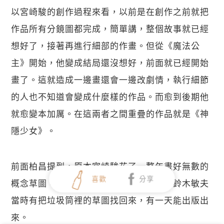
以宮崎駿的創作過程來看，以前是在創作之前就把
作品所有分鏡圖都完成，簡單講，整個故事就已經
想好了，接著再進行細部的作畫。但從《魔法公
主》開始，他變成結局還沒想好，前面就已經開始
畫了。這就造成一邊畫還會一邊改劇情，執行細節
的人也不知道會變成什麼樣的作品。而愈到後期他
就愈變本加厲。在這兩者之間重疊的作品就是《神
隱少女》。
前面柏昌提到，原本宮崎駿花了一整年畫好無數的
喜歡
分享
概念草圖，最後全丟到垃圾桶。我們祈禱鈴木敏夫
當時有把垃圾筒裡的草圖找回來，有一天能出版出
來。