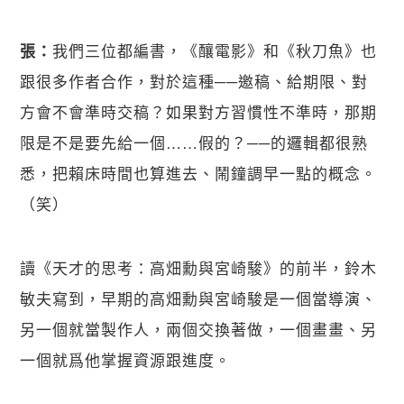
關閉
我們三位都編書，《釀電影》和《秋刀魚》也
張：
跟很多作者合作，對於這種──邀稿、給期限、對
方會不會準時交稿？如果對方習慣性不準時，那期
限是不是要先給一個……假的？──的邏輯都很熟
悉，把賴床時間也算進去、鬧鐘調早一點的概念。
（笑）
讀《天才的思考：高畑勳與宮崎駿》的前半，鈴木
敏夫寫到，早期的高畑勳與宮崎駿是一個當導演、
另一個就當製作人，兩個交換著做，一個畫畫、另
一個就爲他掌握資源跟進度。