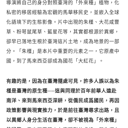
導演將自己的身分對照臺灣的「外來種」植物，化
私密的移居經驗為宏觀的馬華移民史，並嵌入全球
化語境下的生態影像。片中出現的朱槿、大花咸豐
草、粉萼鼠尾草、藍星花等，其實都根源於異鄉，
卻早已落地生根於臺灣這片土地，成為地景的一部
分。「朱槿」是本片中重要的元素之一，它原產中
國，到了馬來西亞卻成為國花「大紅花」。
有趣的是，因為在臺灣隨處可見，許多人誤以為朱
槿是臺灣的原生種──這與同理於百年前華人遠赴
南洋、來到馬來西亞深耕，從僑民成爲國民，再因
政策影響與現實推力，於是前往臺灣尋求出路，且
以異鄉人身分生活在臺灣，卻不被視為「外來種」