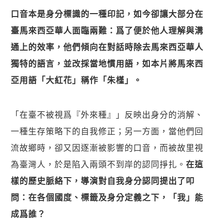
口音本是身分標識的一種印記，如今卻讓大部分在
臺馬來西亞華人面臨兩難：爲了便於他人理解與溝
通上的效率，他們傾向在對話時除去馬來西亞華人
獨特的語言，並改採當地慣用語，如本片將馬來西
亞用語「大紅花」稱作「朱槿」。
「在臺不被視爲『外來種』」反映出身分的消解、
一種生存策略下的自我修正；另一方面，當他們回
流故鄉時，卻又因逐漸被影響的口音，而被故里視
為臺灣人，於是陷入兩頭不到岸的認同掙扎。
在這
樣的歷史脈絡下，導演對自我身分認同提出了叩
問：在各個國度、標籤及身分定義之下，「我」能
成爲誰？