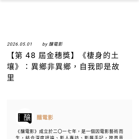
×
2026.05.01
by 釀電影
【​第 𝟦𝟪 屆金穗獎】《棲身的土
壤》：異鄉非異鄉，自我即是故
里
釀電影
《釀電影》成立於二〇一七年，是一個因電影藝術而
生，結合深度評論、影人專訪、影展手記，跨界音