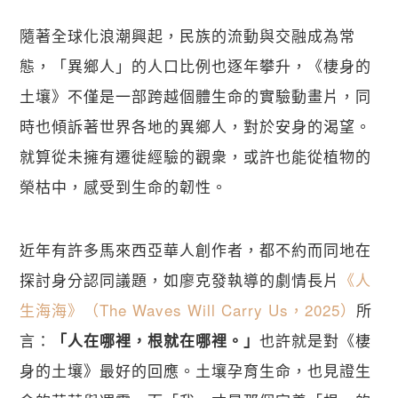
隨著全球化浪潮興起，民族的流動與交融成為常
態，「異鄉人」的人口比例也逐年攀升，《棲身的
土壤》不僅是一部跨越個體生命的實驗動畫片，同
時也傾訴著世界各地的異鄉人，對於安身的渴望。
就算從未擁有遷徙經驗的觀衆，或許也能從植物的
榮枯中，感受到生命的韌性。
近年有許多馬來西亞華人創作者，都不約而同地在
探討身分認同議題，如廖克發執導的劇情長片
《人
生海海》（The Waves Will Carry Us，2025）
所
言：
也許就是對《棲
「人在哪裡，根就在哪裡。」
身的土壤》最好的回應。土壤孕育生命，也見證生