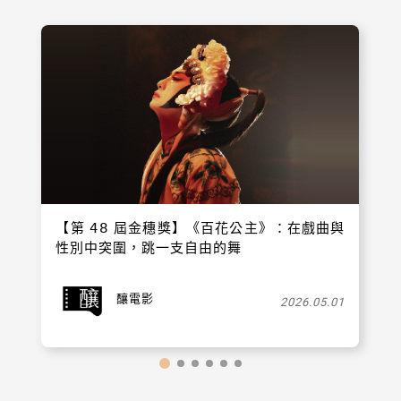
【​第 𝟦𝟪 屆金穗獎】《百花公主》：在戲曲與
性別中突圍，跳一支自由的舞
釀電影
2026.05.01