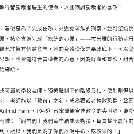
關閉
執行替獨裁者慶生的使命，以此嘲諷獨裁者的暴政。
，看似是為了完成任務，來避免可能的刑罰，並希望奶奶
願，核心實為完成「總統的心願」——拉米雅的行動背景
被允許擁有個體意志，她的身體僅僅是暴政底下，可以隨
思想，也皆需符合當權者的心意，因為鮮血和靈魂，組合
給總統。
或可屬於學校老師。獨裁體制下的階級分化，使剝削得以
削。老師能以「教育」之名，成為獨裁者擴散恐懼、鞏固
nimal Farm，1945）替拿破崙宣達政令的尖叫者，
高喊：「同志們！我們這些豬成天動腦，負責整座農莊的
利，所以，我們是為了你們才喝牛奶、吃蘋果的！」