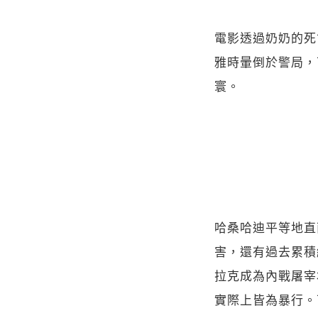
電影透過奶奶的死
雅時暈倒於警局，
寰。
哈桑哈迪平等地直
害，還有過去累積
拉克成為內戰屠宰
實際上皆為暴行。