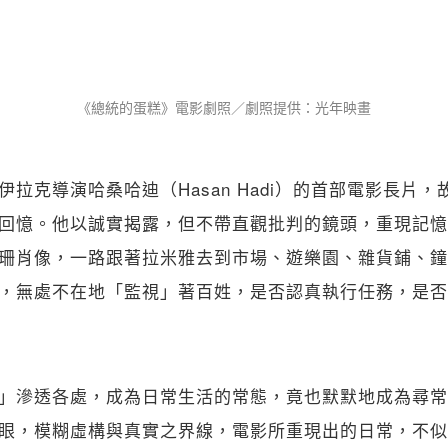
《總統的蛋糕》電影劇照／劇照提供：光年映畫
拉克導演哈桑哈迪（Hasan Hadi）的首部電影長片
回憶。他以誠實揭露，但不帶直觀批判的鏡頭，重現記憶
珊肖像，一路跟著拉米雅去到市場、遊樂園、雜貨鋪、鐘
，無處不在地「監視」著百姓，是否認真執行任務，是否
」滲透各處，成為日常生活的常態，竟也默默地成為尋常
眼，模糊虛構與真實之界線，電影所重現出的日常，不似