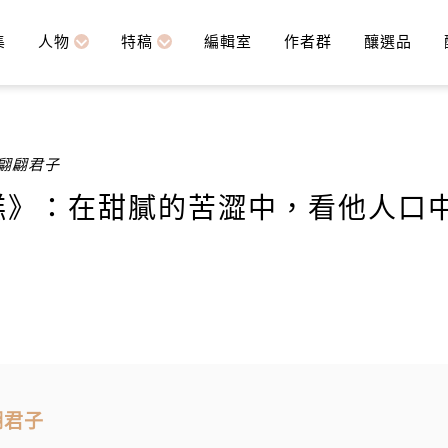
集
人物
特稿
編輯室
作者群
釀選品
若翩翩君子
糕》：在甜膩的苦澀中，看他人口
翩君子