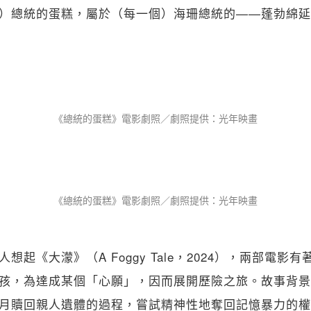
）總統的蛋糕，屬於（每一個）海珊總統的——蓬勃綿延
《總統的蛋糕》電影劇照／劇照提供：光年映畫
《總統的蛋糕》電影劇照／劇照提供：光年映畫
想起《大濛》（A Foggy Tale，2024），兩部電影
孩，為達成某個「心願」，因而展開歷險之旅。故事背景
月贖回親人遺體的過程，嘗試精神性地奪回記憶暴力的權