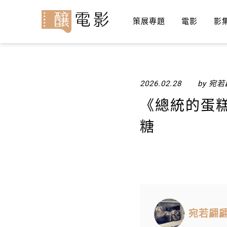
策展專題
電影
影
2026.02.28
by 宛
《總統的蛋
糖
宛若翩