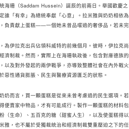
海珊（Saddam Hussein）誕辰的前兩日。舉國歡
定誰「有幸」為總統奉獻「心意」。拉米雅與奶奶相依為
，負責獻上蛋糕——一個她未曾品嚐過的奢侈品，若未完
，為伊拉克出兵佔領科威特的前幾個月。彼時，伊拉克尚
經濟制裁。然而，實際上在海珊執政後，包含對庫德族的
，以及對外發起的兩伊戰爭，亦導致整體社會在內外戰火
於惡性通貨膨脹、民生與醫療資源匱乏的狀態。
奶奶而言，買一顆蛋糕是從來未曾考慮過的民生選項。若
得便賣家中物品，才有可能成行。製作一顆蛋糕的材料包
粉（生命）、五百克的糖（甜蜜人生），以及使蛋糕得以
米雅，也不屬於受獨裁統治和經濟制裁雙重壓迫之下的任