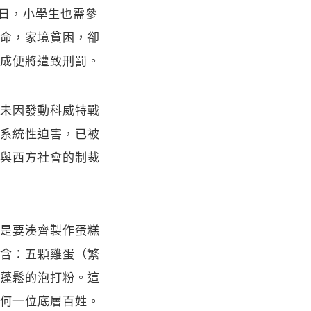
慶之日，小學生也需參
命，家境貧困，卻
成便將遭致刑罰。
未因發動科威特戰
系統性迫害，已被
與西方社會的制裁
是要湊齊製作蛋糕
含：五顆雞蛋（繁
蓬鬆的泡打粉。這
何一位底層百姓。