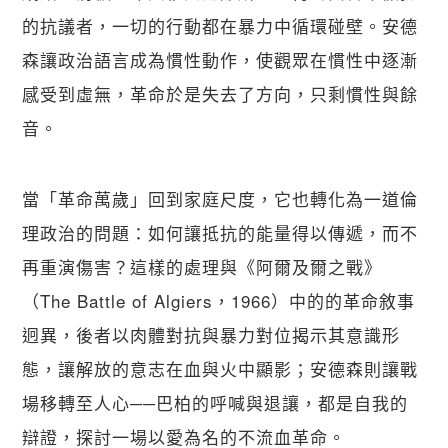
的抗議者，一切的行動都在暴力中循環碰壁。安德
森讓政治語言成為慣性動作，使觀眾在慣性中逐漸
感受到虛無，革命於是失去了方向，只剩慣性與餘
音。
當「革命萬歲」回到家庭尺度，它也轉化為一道倫
理政治的問題：如何讓抵抗的能量得以傳遞，而不
再重演傷害？這樣的處理與《阿爾及爾之戰》
（The Battle of Algiers，1966）中的的革命敘事
迥異，後者以肉體對抗與暴力對位揭示其意識形
態，讓解放的意志在血與火中顯影；安德森則讓戰
場移轉至人心──巴柏的呼喊與退讓，都是自我的
辯證，探討一場以愛為名的不流血革命。