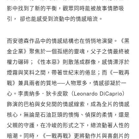
影中找到了新的平衡，觀眾同時能被故事情節吸
引， 卻也能感受到流動中的情感暗流。
而安德森作品中的情感結構也在悄悄地演變。《黑
金企業》聚焦於一個孤絕的靈魂，父子之情最終被
權力碾碎；《性本惡》則散落成群像，感情漂浮於
煙霧與笑料之間，帶著世紀末的倦怠；而《一戰再
戰》兼具兩者的質地──人物眾多，情感卻凝於一
心。李奧納多．狄卡皮歐（Leonardo DiCaprio）
飾演的巴柏與女兒間的情感線索，成為全片的情感
核心，無論是石油巨頭的懊悔、偵探的柔情，還是
父親的守護，在冷峻的形式之下，總流動著人性的
暗潮。同時，《一戰再戰》更將動作片與喜劇片的