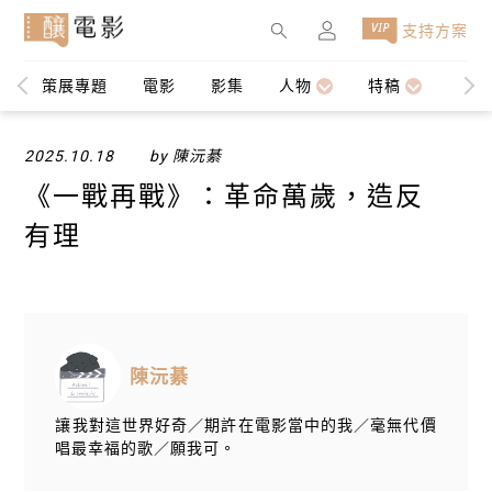
×
支持方案
策展專題
電影
影集
人物
特稿
編輯
2025.10.18
by 陳沅綦
《一戰再戰》：革命萬歲，造反
有理
陳沅綦
讓我對這世界好奇／期許在電影當中的我／毫無代價
唱最幸福的歌／願我可。