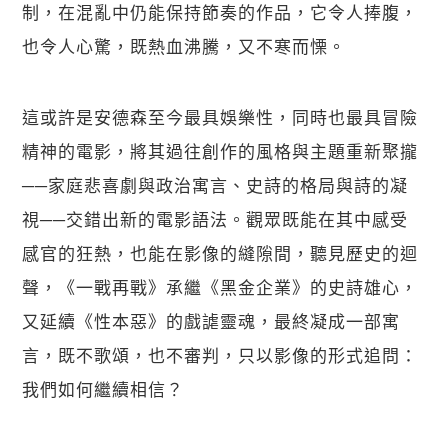
制，在混亂中仍能保持節奏的作品，它令人捧腹，
也令人心驚，既熱血沸騰，又不寒而慄。
這或許是安德森至今最具娛樂性，同時也最具冒險
精神的電影，將其過往創作的風格與主題重新聚攏
──家庭悲喜劇與政治寓言、史詩的格局與詩的凝
視──交錯出新的電影語法。觀眾既能在其中感受
感官的狂熱，也能在影像的縫隙間，聽見歷史的迴
聲，《一戰再戰》承繼《黑金企業》的史詩雄心，
又延續《性本惡》的戲謔靈魂，最終凝成一部寓
言，既不歌頌，也不審判，只以影像的形式追問：
我們如何繼續相信？