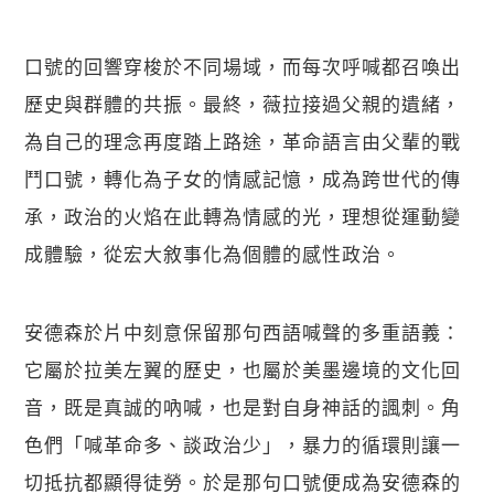
口號的回響穿梭於不同場域，而每次呼喊都召喚出
歷史與群體的共振。最終，薇拉接過父親的遺緒，
為自己的理念再度踏上路途，革命語言由父輩的戰
鬥口號，轉化為子女的情感記憶，成為跨世代的傳
承，政治的火焰在此轉為情感的光，理想從運動變
成體驗，從宏大敘事化為個體的感性政治。
安德森於片中刻意保留那句西語喊聲的多重語義：
它屬於拉美左翼的歷史，也屬於美墨邊境的文化回
音，既是真誠的吶喊，也是對自身神話的諷刺。角
色們「喊革命多、談政治少」，暴力的循環則讓一
切抵抗都顯得徒勞。於是那句口號便成為安德森的