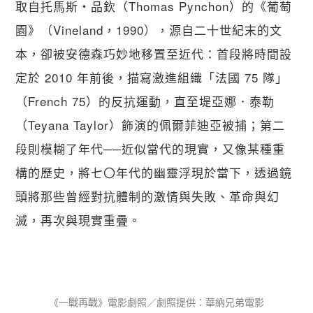
取自托馬斯・品欽（Thomas Pynchon）的《葡萄
園》（Vineland，1990），源自二十世紀末的文
本，卻被安德森巧妙地移置至近代：首段將時間設
定於 2010 年前後，描寫激進組織「法國 75 隊」
（French 75）的反抗運動，直至堤亞娜．泰勒
（Teyana Taylor）飾演的佩爾菲迪亞被捕；第二
段則模糊了年代──近似當代的現實，又像某種重
構的歷史，將七〇年代的幽靈浮現於當下，透過鏡
頭將那些曾經對抗體制的激情與失敗、革命與幻
滅，再次與現實重疊。
《一戰再戰》電影劇照／劇照提供：華納兄弟電影