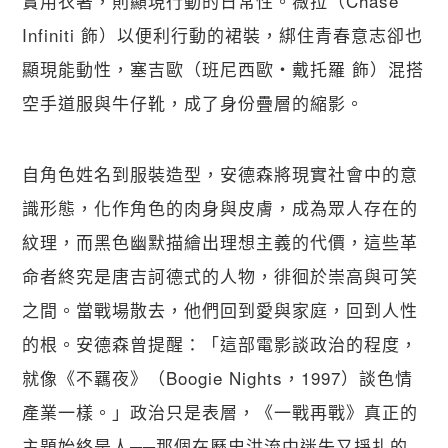
實用衣著，則顯現行動的日常性。薇拉（Chase 
Infiniti 飾）以便利行動的裙裝，綁住青春意志卻也
顯現能動性，塞吉歐（班尼西歐・戴托羅 飾）混搭
空手道服與牛仔靴，成了身份疊層的縮影。
自角色姓名到服裝造型，安德森將現實社會中的意
識形態，化作角色的肉身與皮膚，成為眾人存在的
紋理，而黑色幽默描繪出理想主義的代價，這些革
命者終究是唐吉訶德式的人物，徘徊於崇高與可笑
之間。當戰場散去，他們回到愛與家庭，回到人性
的根。安德森曾提醒：「這部電影談政治的程度，
就像《不羈夜》（Boogie Nights，1997）談色情
產業一樣。」政治只是表層，《一戰再戰》真正的
主題始終是人──那個在歷史洪流中迷失又掙扎的