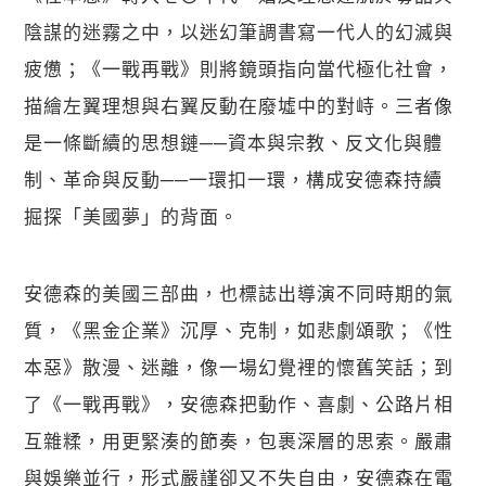
陰謀的迷霧之中，以迷幻筆調書寫一代人的幻滅與
疲憊；《一戰再戰》則將鏡頭指向當代極化社會，
描繪左翼理想與右翼反動在廢墟中的對峙。三者像
是一條斷續的思想鏈──資本與宗教、反文化與體
制、革命與反動──一環扣一環，構成安德森持續
掘探「美國夢」的背面。
安德森的美國三部曲，也標誌出導演不同時期的氣
質，《黑金企業》沉厚、克制，如悲劇頌歌；《性
本惡》散漫、迷離，像一場幻覺裡的懷舊笑話；到
了《一戰再戰》，安德森把動作、喜劇、公路片相
互雜糅，用更緊湊的節奏，包裹深層的思索。嚴肅
與娛樂並行，形式嚴謹卻又不失自由，安德森在電