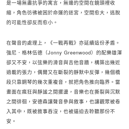
是一場無盡抗爭的寓言，無邊的空間在鏡頭裡收
縮，角色彷彿被困於命運的迷宮，空間愈大，逃脫
的可能性卻反而愈小。
在聲音的處理上，《一戰再戰》亦延續這份矛盾。
強尼．格林伍德（Jonny Greenwood）的配樂雄渾
卻又不安，以弦樂的滑音與吉他音牆，構築出幾近
過載的張力，偶爾又在斷裂的靜默中反彈，幾個橋
段只靠鋼琴的幾次重複音，就把角色推向臨界。當
畫面在瘋狂與靜謐之間擺盪，音樂也在撕裂與沉默
之間徘徊，安德森讓聲音參與敘事，也讓觀眾被卷
入其中，既被敘事吞沒，也被逼迫去聆聽那份不
安。