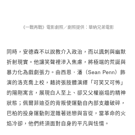
《一戰再戰》電影劇照／劇照提供：華納兄弟電影
同時，安德森不以說教介入政治，而以諷刺與幽默
折射現實。他讓笑聲裡滲入焦慮，將極端的荒誕與
暴力化為戲劇張力。由西恩．潘（Sean Penn）飾
演的洛克喬上校，藉誇張肢體演繹「可笑又可怖」
的陽剛寓言，展現白人至上、卻又父權崩塌的精神
狀態；佩爾菲迪亞的背叛使運動自內部支離破碎，
巴柏的投身運動則混雜著迷戀與盲從，當革命的火
焰冷卻，他們終須面對自身的平凡與怯懦。