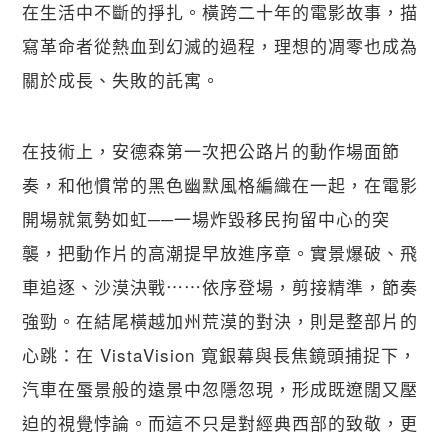
在生活中不斷的掙扎。橫跨二十年的電影故事，描
寫革命者從熱血到幻滅的過程，理想的凋零也成為
關於成長、失敗的託寓。
在技術上，安德森第一次把公路片的動作場面節
奏，和他慣常的黑色幽默風格編織在一起，在電影
開場就氣勢如虹──一場炸毀移民拘留中心的突
襲，把動作片的高潮提早放進序章。實景爆破、飛
車追逐、沙漠決戰⋯⋯依序登場，剪接精準，節奏
強勁。在結尾橫越加州荒漠的對決，則是整部片的
心跳：在 VistaVision 寬銀幕與長焦鏡頭捕捉下，
汽車在蜃景般的遠景中忽隱忽現，形成既遼闊又壓
迫的視覺悖論。而這不只是對經典西部的致敬，更