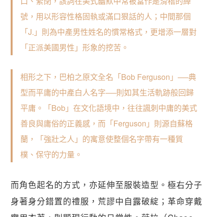
口、緊閉，該詞在美式幽默中常被當作是滑稽的綽
號，用以形容性格固執或滿口狠話的人；中間那個
「J.」則為中產男性姓名的慣常格式，更增添一層對
「正派美國男性」形象的挖苦。
相形之下，巴柏之原文全名「Bob Ferguson」──典
型而平庸的中產白人名字──則如其生活軌跡般回歸
平庸。「Bob」在文化語境中，往往諷刺中庸的美式
善良與庸俗的正義感，而「Ferguson」則源自蘇格
蘭，「強壯之人」的寓意使整個名字帶有一種質
樸、保守的力量。
而角色起名的方式，亦延伸至服裝造型。極右分子
身著身分錯置的禮服，荒謬中自露破綻；革命穿戴
關閉