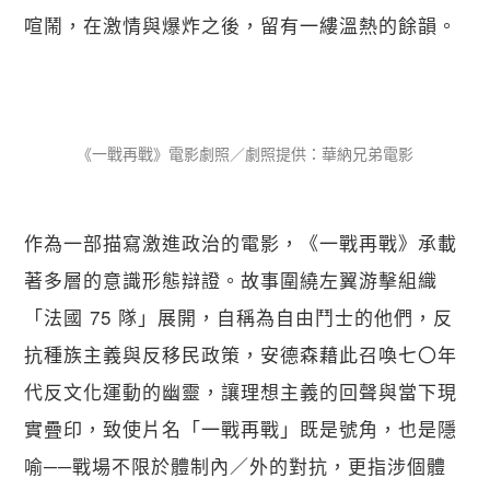
喧鬧，在激情與爆炸之後，留有一縷溫熱的餘韻。
《一戰再戰》電影劇照／劇照提供：華納兄弟電影
作為一部描寫激進政治的電影，《一戰再戰》承載
著多層的意識形態辯證。故事圍繞左翼游擊組織
「法國 75 隊」展開，自稱為自由鬥士的他們，反
抗種族主義與反移民政策，安德森藉此召喚七〇年
代反文化運動的幽靈，讓理想主義的回聲與當下現
實疊印，致使片名「一戰再戰」既是號角，也是隱
喻──戰場不限於體制內／外的對抗，更指涉個體