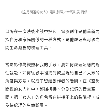
《空房間裡的女人》電影劇照／金馬影展 提供
邱陽在一次映後座談中提及，電影創作是他重新內
探自身和家庭關係的一種方式，是他處理與母親之
間生命經驗的梳理工具。
當電影作為觀照私我的手段，要如何處理這樣的母
性議題，如何從敘事裡找到欲呈現給自己／大眾的
角度與方法，就成了留給創作者的懸問。在《空房
間裡的女人》中，邱陽拼接、分割記憶的音畫空
間，把「女人」的角色留在拼接不上的裂隙裡，成
為待處理的生命斷層。