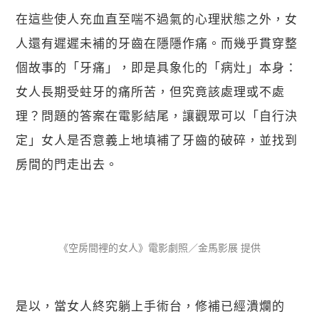
在這些使人充血直至喘不過氣的心理狀態之外，女
人還有遲遲未補的牙齒在隱隱作痛。而幾乎貫穿整
個故事的「牙痛」，即是具象化的「病灶」本身：
女人長期受蛀牙的痛所苦，但究竟該處理或不處
理？問題的答案在電影結尾，讓觀眾可以「自行決
定」女人是否意義上地填補了牙齒的破碎，並找到
房間的門走出去。
《空房間裡的女人》電影劇照／金馬影展 提供
是以，當女人終究躺上手術台，修補已經潰爛的