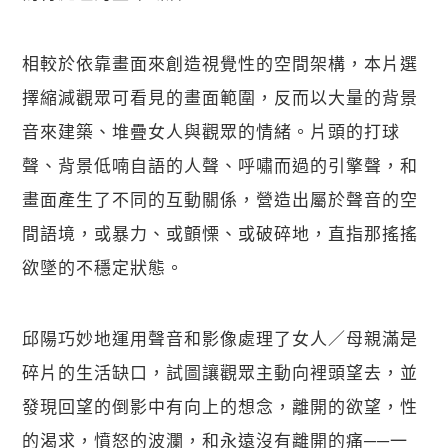
相較於依靠畫面來創造視覺性的空間架構，本片選
擇縮減觀眾可看見的畫面範圍，反而以大量的背景
音來建築、堆疊女人與觀眾的情緒。片頭的打球
聲、背景低喃自語的人聲、呼嘯而過的引擎聲，和
畫面產生了不同的互動關係，營造出屬於聲音的空
間語境，或暴力、或顫慄、或破碎地，直指那搖搖
欲墜的不穩定狀態。
邱陽巧妙地運用聲音和影像處理了女人／母親滿是
碎片的生活缺口，試圖讓觀眾主動向裡頭望去，並
發現回望的倒影中有向上的想念，離開的欲望，性
關閉
的渴求，憤怒的波瀾，和永遠沒有離開的痛──一