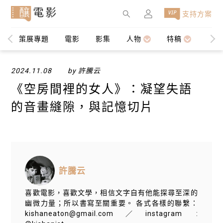
×
支持方案
策展專題
電影
影集
人物
特稿
編輯
2024.11.08
by 許騰云
《空房間裡的女人》：凝望失語
的音畫縫隙，與記憶切片
許騰云
喜歡電影，喜歡文學，相信文字自有他能探尋至深的
幽微力量；所以書寫至關重要。 各式各樣的聯繫：
kishaneaton@gmail.com／instagram :