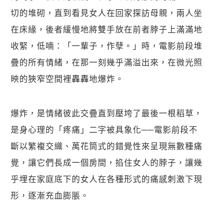
切的堆砌，直到看見女人在回家探訪母親，兩人坐
在床緣，後者緩慢地將雙手放在前者脖子上滿滿地
收緊，低喃：「一輩子，作孽。」時，電影前段堆
疊的所有情緒，在那一刻幾乎滿溢出來，在微光照
映的狹窄空間裡轟轟地爆炸。
爆炸，是情緒彼此交疊直到壓垮了最後一根稻草，
是身心理的「疼痛」二字被具象化──電影前段不
斷以繁複交織、萬花筒式的錯覺性來呈現無數種痛
覺，讓它們長成一個房間，掐住女人的脖子，讓幾
乎埋在家庭底下的女人在各種形式的痛感刺激下現
形，逐漸充血膨脹。