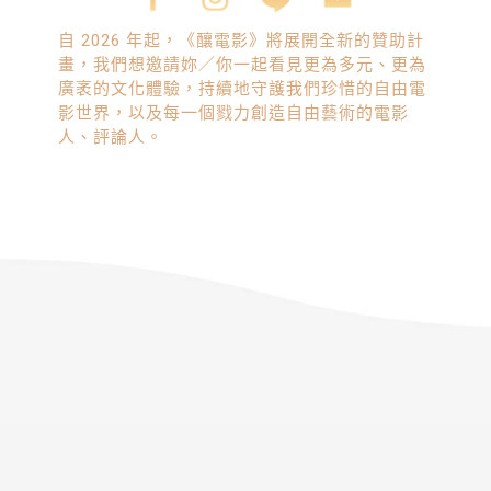
自 2026 年起，《釀電影》將展開全新的贊助計
畫，我們想邀請妳／你一起看見更為多元、更為
廣袤的文化體驗，持續地守護我們珍惜的自由電
影世界，以及每一個戮力創造自由藝術的電影
人、評論人。