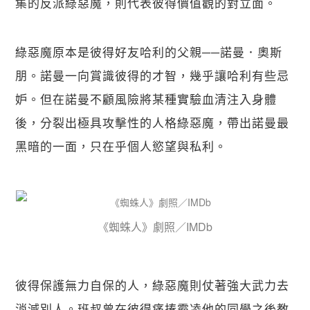
集的反派綠惡魔，則代表彼得價值觀的對立面。
綠惡魔原本是彼得好友哈利的父親──諾曼．奧斯
朋。諾曼一向賞識彼得的才智，幾乎讓哈利有些忌
妒。但在諾曼不顧風險將某種實驗血清注入身體
後，分裂出極具攻擊性的人格綠惡魔，帶出諾曼最
黑暗的一面，只在乎個人慾望與私利。
《蜘蛛人》劇照／IMDb
彼得保護無力自保的人，綠惡魔則仗著強大武力去
消滅別人。班叔曾在彼得痛揍霸凌他的同學之後教