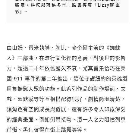
觀眾。耕耘部落格多年，臉書專頁『Lizzy聊電
影』。
由山姆．雷米執導、陶比．麥奎爾主演的《蜘蛛
人》三部曲，在流行文化裡的意義、對後世的影響
力，超過二十年依舊歷久不衰，尤其首集恰巧在美
國 911 事件的第二年推出，這位守護紐約的英雄還
肩負撫慰大眾的功能。此系列作品的動作場面、文
戲、幽默感等等互相搭配得很好，劇情簡潔清楚，
讓角色有空間成長與發展，還有許多令人印象深刻
的經典畫面，例如倒吊接吻、憑一人之力阻擋列車
前衝、黑化彼得在街上跳舞等等。