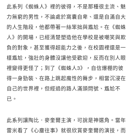
此系列《蜘蛛人》裡的彼得，不是那種很主流、魅
力無窮的男性，不論處於窩囊自卑、還是自滿自大
關閉
的人生階段，他都帶著一絲笨拙與尷尬。在《蜘蛛
人》的開場，已經清楚塑造他在學校是被嘲笑與欺
負的對象，甚至獲得超能力之後，在校園裡還是一
樣尷尬，強壯的身體沒讓他受歡迎，反而在別人眼
裡變得更怪了；到了《蜘蛛人3》，自信爆棚的彼
得一身勁裝、在路上跳起魔性的舞步，相當沉浸在
自己的世界裡，但經過的路人滿頭問號、尷尬不
已。
此系列讓陶比．麥奎爾主演，可說是神選角。當年
雷米看了《心塵往事》就很欣賞麥奎爾的演技，而