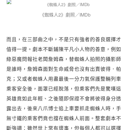
《蜘蛛人2》劇照／IMDb
而且，在三部曲之中，不是只有強者的善良選擇才
值得一提。劇本不斷鋪陳平凡小人物的善意，例如
綠惡魔問報社老闆詹姆森，替蜘蛛人拍照的攝影師
是誰時，詹姆森面對生命威脅也沒有出賣彼得．帕
克；又或者蜘蛛人用盡最後一分力氣保護整輛列車
乘客安全後，面罩已經脫落，但乘客們先是驚嘆這
英雄竟如此年輕、之後隨即保證不會將彼得身分透
露出去，後來八爪博士追上車要抓走蜘蛛人時，手
無寸鐵的乘客們竟也擋在蜘蛛人前面。整套劇本不
斷強調：雖然世上常有壞事，但每個人都可以選擇