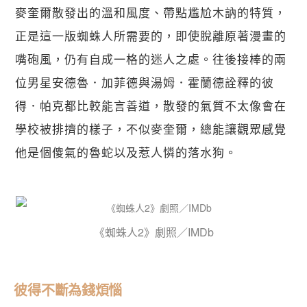
麥奎爾散發出的溫和風度、帶點尷尬木訥的特質，
正是這一版蜘蛛人所需要的，即使脫離原著漫畫的
嘴砲風，仍有自成一格的迷人之處。往後接棒的兩
位男星安德魯．加菲德與湯姆．霍蘭德詮釋的彼
得．帕克都比較能言善道，散發的氣質不太像會在
學校被排擠的樣子，不似麥奎爾，總能讓觀眾感覺
他是個傻氣的魯蛇以及惹人憐的落水狗。
《蜘蛛人2》劇照／IMDb
彼得不斷為錢煩惱