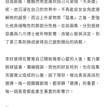
自我膨脹，飄飄然地意識到自己可是個「大英雄」
呢。他沉浸在自己的世界中，不再能從女友角度理
解她的感受，而沾上外星物質「猛毒」之後，更強
化他具侵略性的那部分性格。在前兩集，分別是綠
惡魔與八爪博士被外物影響、改變心智與決定，到
了第三集則換成彼得自己面對類似的挑戰。
幸好彼得在驚覺自己開始傷害心愛的人後，奮力擺
脫掉猛毒，彌補錯誤，而他的好友哈利，也在這集
克服喪父造成的心魔，拋下憤怒，做出善良高尚的
選擇。每一個關鍵劇情，都突顯「選擇」的重要，
每一個善意都能產生重要的影響力。