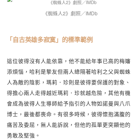
《蜘蛛人2》劇照／IMDb
「自古英雄多寂寞」的標準範例
這位彼得沒有人能依靠，他不能給年事已高的梅嬸
添煩惱，哈利是摯友但兩人總隔著哈利之父與蜘蛛
人為敵的陰影，瑪莉．珍則是彼得要保護的對象、
得擔心兩人走得越近瑪莉．珍就越危險，其他有機
會成為彼得人生導師給予指引的人物如諾曼與八爪
博士，最後都喪命。有很多時候，彼得懷抱滿腹的
痛苦及委屈，無人能訴說，但他的孤單更突顯他的
勇敢及堅強。