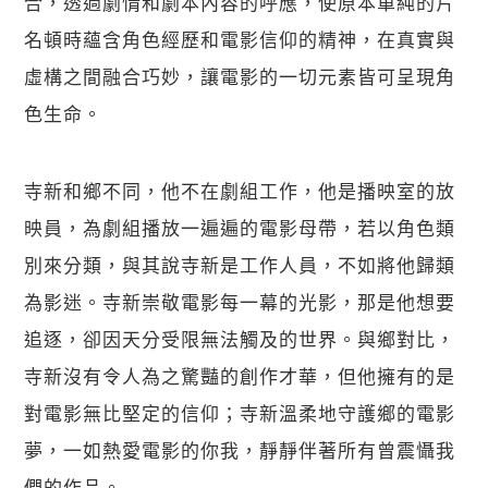
合，透過劇情和劇本內容的呼應，使原本單純的片
名頓時蘊含角色經歷和電影信仰的精神，在真實與
虛構之間融合巧妙，讓電影的一切元素皆可呈現角
色生命。
寺新和鄉不同，他不在劇組工作，他是播映室的放
映員，為劇組播放一遍遍的電影母帶，若以角色類
別來分類，與其說寺新是工作人員，不如將他歸類
為影迷。寺新崇敬電影每一幕的光影，那是他想要
追逐，卻因天分受限無法觸及的世界。與鄉對比，
寺新沒有令人為之驚豔的創作才華，但他擁有的是
對電影無比堅定的信仰；寺新溫柔地守護鄉的電影
夢，一如熱愛電影的你我，靜靜伴著所有曾震懾我
們的作品。