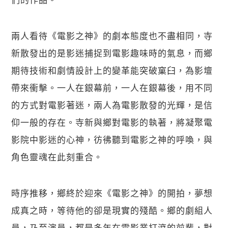
兩人看待《電影之神》的劇本態度也不盡相同，寺
新散發出的是影迷捕捉到電影趣味時的氣息，而鄉
期待技術和劇情設計上的變革能突破窠臼，為影壇
帶來衝擊。一人在銀幕前，一人在銀幕後，用不同
的方式對電影著迷，兩人為電影散發的光輝，是信
仰一般的存在。寺新與鄉對電影的執著，將凝聚電
影院中影迷的心神，彷彿聽到電影之神的呼喚，與
角色靈魂在此刻重合。
時序推移，鄉終於迎來《電影之神》的開拍，夢想
成真之時，等待他的卻是現實的殘酷。鄉的劇組人
員，乃至演員，都是多年在電影業打滾的前輩，對