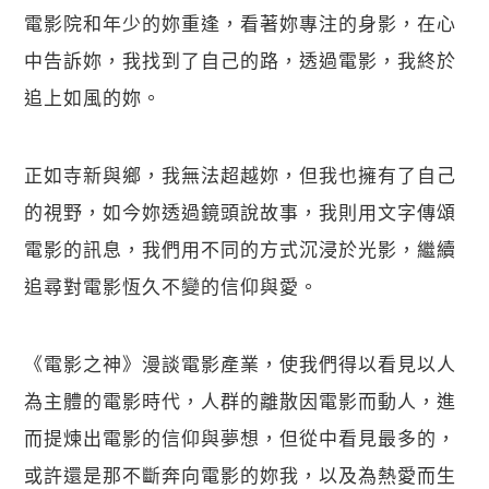
電影院和年少的妳重逢，看著妳專注的身影，在心
中告訴妳，我找到了自己的路，透過電影，我終於
追上如風的妳。
正如寺新與鄉，我無法超越妳，但我也擁有了自己
的視野，如今妳透過鏡頭說故事，我則用文字傳頌
電影的訊息，我們用不同的方式沉浸於光影，繼續
追尋對電影恆久不變的信仰與愛。
《電影之神》漫談電影產業，使我們得以看見以人
為主體的電影時代，人群的離散因電影而動人，進
而提煉出電影的信仰與夢想，但從中看見最多的，
或許還是那不斷奔向電影的妳我，以及為熱愛而生