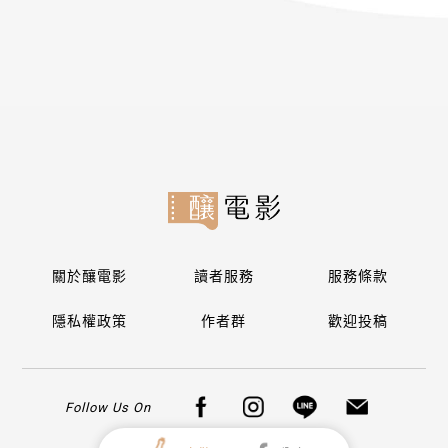
關於釀電影
讀者服務
服務條款
隱私權政策
作者群
歡迎投稿
Follow Us On