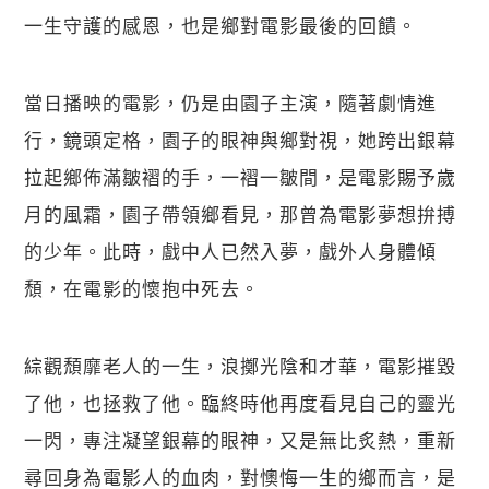
一生守護的感恩，也是鄉對電影最後的回饋。
當日播映的電影，仍是由園子主演，隨著劇情進
行，鏡頭定格，園子的眼神與鄉對視，她跨出銀幕
拉起鄉佈滿皺褶的手，一褶一皺間，是電影賜予歲
月的風霜，園子帶領鄉看見，那曾為電影夢想拚搏
的少年。此時，戲中人已然入夢，戲外人身體傾
頹，在電影的懷抱中死去。
綜觀頹靡老人的一生，浪擲光陰和才華，電影摧毀
了他，也拯救了他。臨終時他再度看見自己的靈光
一閃，專注凝望銀幕的眼神，又是無比炙熱，重新
尋回身為電影人的血肉，對懊悔一生的鄉而言，是