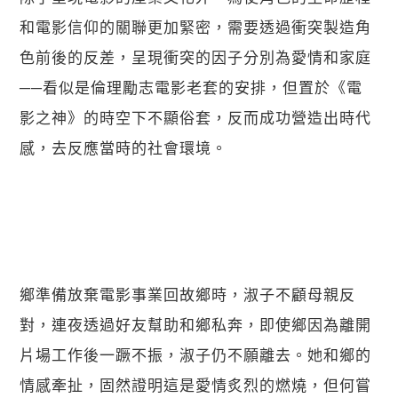
和電影信仰的關聯更加緊密，需要透過衝突製造角
色前後的反差，呈現衝突的因子分別為愛情和家庭
──看似是倫理勵志電影老套的安排，但置於《電
影之神》的時空下不顯俗套，反而成功營造出時代
感，去反應當時的社會環境。
鄉準備放棄電影事業回故鄉時，淑子不顧母親反
對，連夜透過好友幫助和鄉私奔，即使鄉因為離開
片場工作後一蹶不振，淑子仍不願離去。她和鄉的
情感牽扯，固然證明這是愛情炙烈的燃燒，但何嘗