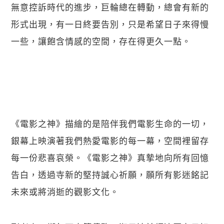
無意控訴時代的進步，巨輪總在轉動，總會有新的
形式出現，有一日終要告別，只是希望日子來得慢
一些，讓飽含情感的空間，存在得更久一點。
《電影之神》描繪的是陪伴我們電影生命的一切，
銀幕上映演著我們熱愛電影的每一幕，空間裡留存
每一份悲喜哀榮。《電影之神》真摯地向所有回憶
告白，透過寺新的堅持誠心祈願，願所有影迷銘記
未來或將消逝的觀影文化。