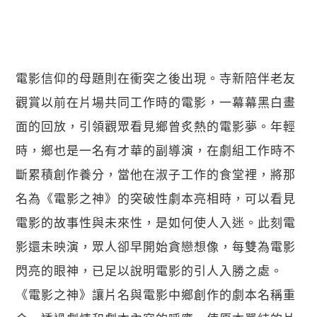
電影信仰的母題則在衝突之後出現。寺新陪伴老友
觀賞以前在片場共同工作時的電影，一幕幕黑白畫
面的回放，引領觀眾看見鄉曾炙熱的電影夢。年輕
時，鄉也是一名有才華的副導演，在劇組工作時不
斷累積創作養分，當他在淑子工作的食堂裡，將那
名為《電影之神》的突破性劇本亮相時，可以看見
電影的故事性與未來性，是如何使人入迷。此刻電
影還未映演，眾人卻早開始貪戀想像，每雙為電影
閃亮的眼神，已足以說明電影的引人入勝之處。
《電影之神》讓片名與電影中鄉創作的劇本名稱重