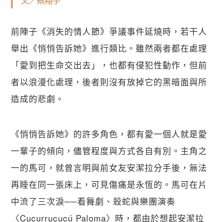
文／蔡翔宇
前陣子《消失的情人節》爭議事件延燒時，若干人
舉出《悄悄告訴她》進行類比。雖然兩者都在處理
「愛到把生命交出去」，也都有侵犯性動作，但前
者以浪漫化處理，後者則沒有放掉它的黑暗面與所
造成的悲劇。
《悄悄告訴她》的許多角色，都有愛一個人就是愛
一輩子的傾向，儘管程度與方式各自有別。主角之
一的馬可，就曾言明與前女友安潔拉分手後，無法
再睡在同一張床上，可見傷痛是永恆的。馬可在片
中流了三次淚──看舞劇、殺蛇與樂團演奏
〈Cucurrucucú Paloma〉時，都由於想起安潔拉