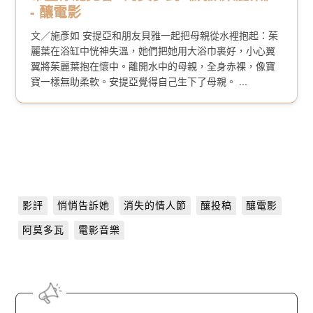
- 釀電影
文／施彥如 安提亞和朋友貝雅一起把母親從水裡抱起：茱
麗葉在浴缸中恍神失溫，她們把她用大浴巾裹好，小心翼
翼將茱麗葉抱在懷中。離開水中的母親，全身赤裸，像寶
寶一樣無助柔軟。安提亞覺得自己生下了母親。 ...
影評
悄悄告訴她
消失的情人節
釀投稿
釀電影
阿莫多瓦
電影音樂