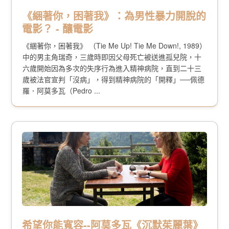
《綑著你，困著我》：為男性暴力開脫的
電影？ - 釀電影
《綑著你，困著我》 （Tie Me Up! Tie Me Down!, 1989）
中的男主角瑞奇，三歲時即因父母死亡被送進孤兒院，十
六歲開始因為多次的失序行為進入精神病院，直到二十三
歲被法官宣判「沒病」，得到精神病院的「開釋」──佩德
羅．阿莫多瓦（Pedro ...
希望你能寬容--阿莫多瓦《沉默茱麗葉》