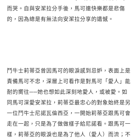
而哭。自與安潔拉分手後，馬可連快樂都是悲傷
的，因為總是有無法向安潔拉分享的遺憾。
鬥牛士莉蒂亞曾因馬可的眼淚感到忌妒，表面上是
責備馬可不忠，深層上可看作是對馬可「愛人」能
耐的嚮往──她也想如此深刻地愛人，或被愛。如
同馬可深愛安潔拉，莉蒂亞最忠心的對象始終是另
一位鬥牛士尼諾瓦倫西亞，一開始莉蒂亞跟馬可會
走在一起，只是為了做做樣子給尼諾看。跟馬可一
樣，莉蒂亞的眼淚也是為了他人（愛人）而流；不