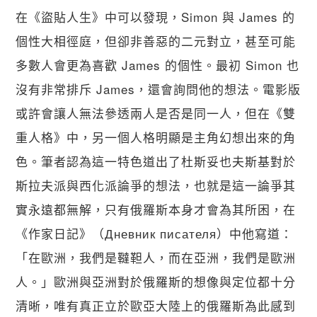
在《盜貼人生》中可以發現，Simon 與 James 的
個性大相徑庭，但卻非善惡的二元對立，甚至可能
多數人會更為喜歡 James 的個性。最初 Simon 也
沒有非常排斥 James，還會詢問他的想法。電影版
或許會讓人無法參透兩人是否是同一人，但在《雙
重人格》中，另一個人格明顯是主角幻想出來的角
色。筆者認為這一特色道出了杜斯妥也夫斯基對於
斯拉夫派與西化派論爭的想法，也就是這一論爭其
實永遠都無解，只有俄羅斯本身才會為其所困，在
《作家日記》（Дневник писателя）中他寫道：
「在歐洲，我們是韃靼人，而在亞洲，我們是歐洲
人。」歐洲與亞洲對於俄羅斯的想像與定位都十分
清晰，唯有真正立於歐亞大陸上的俄羅斯為此感到