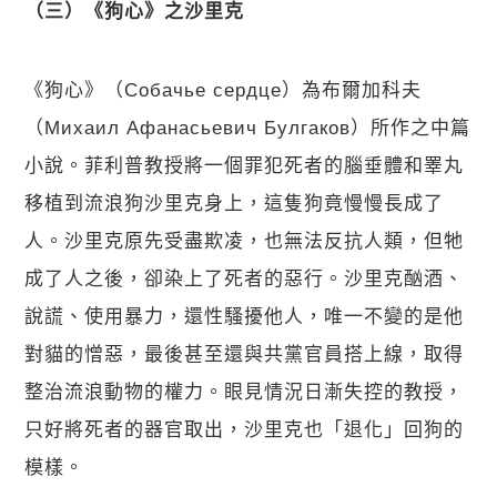
（三）《狗心》之沙里克
《狗心》（Собачье сердце）為布爾加科夫
（Михаил Афанасьевич Булгаков）所作之中篇
小說。菲利普教授將一個罪犯死者的腦垂體和睪丸
移植到流浪狗沙里克身上，這隻狗竟慢慢長成了
人。沙里克原先受盡欺凌，也無法反抗人類，但牠
成了人之後，卻染上了死者的惡行。沙里克酗酒、
說謊、使用暴力，還性騷擾他人，唯一不變的是他
對貓的憎惡，最後甚至還與共黨官員搭上線，取得
整治流浪動物的權力。眼見情況日漸失控的教授，
只好將死者的器官取出，沙里克也「退化」回狗的
模樣。