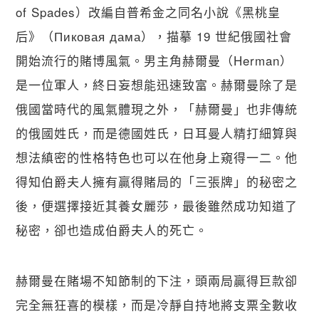
of Spades）改編自普希金之同名小說《黑桃皇
后》（Пиковая дама），描摹 19 世紀俄國社會
開始流行的賭博風氣。男主角赫爾曼（Herman）
是一位軍人，終日妄想能迅速致富。赫爾曼除了是
俄國當時代的風氣體現之外，「赫爾曼」也非傳統
的俄國姓氏，而是德國姓氏，日耳曼人精打細算與
想法縝密的性格特色也可以在他身上窺得一二。他
得知伯爵夫人擁有贏得賭局的「三張牌」的秘密之
後，便選擇接近其養女麗莎，最後雖然成功知道了
秘密，卻也造成伯爵夫人的死亡。
赫爾曼在賭場不知節制的下注，頭兩局贏得巨款卻
完全無狂喜的模樣，而是冷靜自持地將支票全數收