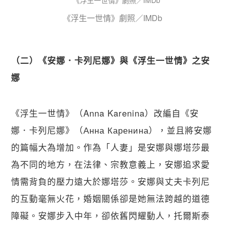
關閉
《浮生一世情》劇照／IMDb
（二）《安娜．卡列尼娜》與《浮生一世情》之安
娜
《浮生一世情》（Anna Karenina）改編自《安
娜．卡列尼娜》（Анна Каренина），並且將安娜
的篇幅大為增加。作為「人妻」是安娜與娜塔莎最
為不同的地方，在法律、宗教意義上，安娜追求愛
情需背負的壓力遠大於娜塔莎。安娜與丈夫卡列尼
的互動毫無火花，婚姻關係卻是她無法跨越的道德
障礙。安娜步入中年，卻依舊閃耀動人，托爾斯泰