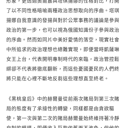
形象，更透過奧爾嘉與塔琪揚娜的性格對比，打開
了以不同性格暗喻兩種政治思想取向的序曲。塔琪
揚娜自我意識的發揚與對於公眾事務的議論是參與
政治的第一步，也可以視為俄國知識份子參與政治
的序曲。然而如同片中美好愛情的落空，現實社會
中所追求的政治理想也總難實現，即便當時凱薩琳
女王上台，代表開明專制時代的來臨，政治管控鬆
綁卻不代表將徹底翻新，而這些憂國憂民的人們終
將只能在心裡不斷地反芻這些理想直至終老。
《黑桃皇后》中的赫爾曼從前兩次賭局到第三次賭
局的態度有了承接性的轉變，同樣都是由貪欲驅
使，第一次與第二次的賭局赫爾曼始終維持著冷靜
自制的模樣，即便收入巨款依舊面不改色，但他的