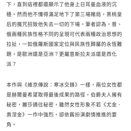
下，直到這裡都還顯示了他身上日耳曼血液的沉
穩。然而他不懂得滿足地下了第三場賭局，黑桃皇
后的魔咒招致他失去一切的下場。筆者認為，普、
俄兩種民族性格不同的呈現可代表兩種政治思想的
拉扯，一如俄羅斯國家定位與民族性歸屬的永恆難
題，是歐洲還是亞洲？更屬意斯拉夫派還是西化
派？
本作與《維京傳說：寒冰交鋒》一樣，兩位女性都
是赫爾曼希望取得最後成果的路徑，伯爵夫人擁有
秘密，麗莎通往秘密，雖然女性形象不若《尤金．
奧涅金》一作中強烈，卻依舊扮演劇情推進的要
角。