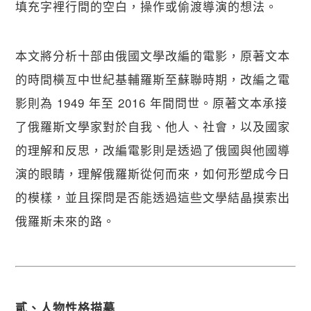
填充字裡行間的空白，操作或偷渡導演的想法。
本文將分析十部由俄國文學改編的電影，原著文本
的時間橫亙中世紀基輔羅斯至蘇聯時期，改編之電
影則為 1949 年至 2016 年間問世。原著文本承接
了俄羅斯文學家對於自我、他人、社會，以及國家
的理解和反思，改編電影則是透過了俄國與他國導
演的眼睛，理解俄羅斯從何而來，如何形塑成今日
的模樣，並且探問是否能透過這些文學結晶摸索出
俄羅斯未來的路。
貳、人物性格描摹