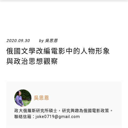
×
2020.09.30
by 吳思恩
俄國文學改編電影中的人物形象
與政治思想觀察
吳思恩
政大俄羅斯研究所碩士，研究興趣為俄國電影政策。
聯絡信箱：joke0719@gmail.com