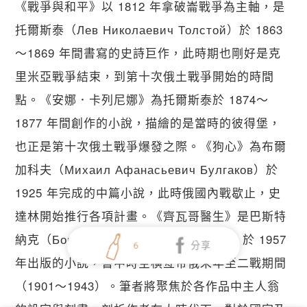
《戰爭與和平》以 1812 年拿破崙戰爭為主軸，是
托爾斯泰（Лев Николаевич Толстой）於 1863
～1869 年間書寫的史詩巨作，此時期也剛好是克
里米亞戰爭結束，到第十次俄土戰爭開始的時間
點。《安娜．卡列尼娜》為托爾斯泰於 1874～
1877 年間創作的小說，描繪的是當時的彼得堡，
也正是第十次俄土戰爭爆發之際。《狗心》為布爾
加科夫（Михаил Афанасьевич Булгаков）於
1925 年完成的中篇小說，此時俄國內戰歇止，史
達林開始推行各項計畫。《齊瓦哥醫生》是巴斯特
納克（Борис Леонидович Пастернак）於 1957
6
分享
年出版的小說，書中時空橫亙帝俄末年至二戰期間
（1901～1943）。筆者將聚焦於各作品中主人翁