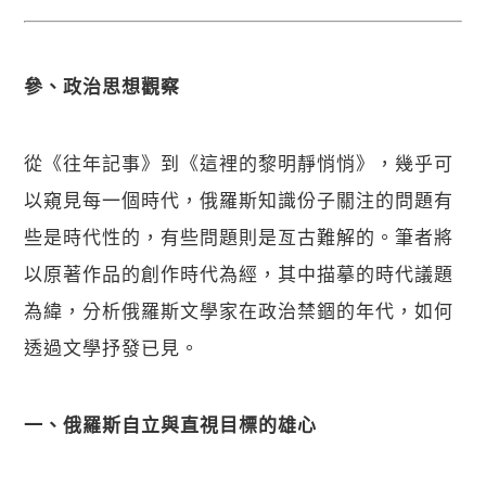
參、政治思想觀察
從《往年記事》到《這裡的黎明靜悄悄》，幾乎可
以窺見每一個時代，俄羅斯知識份子關注的問題有
些是時代性的，有些問題則是亙古難解的。筆者將
以原著作品的創作時代為經，其中描摹的時代議題
為緯，分析俄羅斯文學家在政治禁錮的年代，如何
透過文學抒發已見。
一、俄羅斯自立與直視目標的雄心