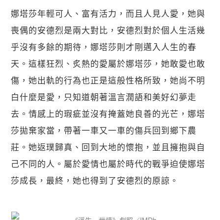
娜塔莎年輕可人、富有活力，而且人見人愛，她與
喪偶的安德烈是兩大對比，安德烈對於個人生活幾
乎沒有多餘的期待，娜塔莎則才剛邁入人生的春
天。這樣狂烈、炙熱的愛屬於娜塔莎，她敢愛也敢
傷，她出軌的行為也正是這般性格所致，她尚不明
白什麼是愛，只知道朝著溫言潤語和美好幻夢走
去。情感上的瑕疵並沒有掩蓋她良善的光芒，娜塔
莎拋棄家當，帶著一車又一車的傷兵回到鄉下農
莊。她返璞歸真、回到大地的懷抱，並且擁抱與自
己不同的人。屬於愛情也屬於時代的戰爭迫使娜塔
莎成長，最終，她也得到了安德烈的原諒。