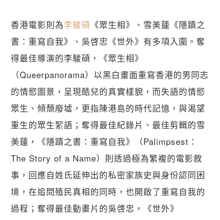
香港電影則為
李駿碩
《眾生相》、雪美蓮《隱蹟之
書：重寫自我》、吳啓忠《世外》有多項入圍。奪
得最佳導演的李駿碩，《眾生相》
（Queerpanorama）以黑白畫面重寫香港的男同志
的情慾圖景，呈現酷兒的真實樣貌，而失語的情慾
眾生、傾頹廢墟，更指陳港島的時代記憶，與渴望
重生的眾生絮語；奪得最佳紀錄片、最佳剪輯的雪
美蓮，《隱蹟之書：重寫自我》（Palimpsest：
The Story of a Name）則透過極為繁複的電影敘
事，回應自姓氏延伸出的私密家族史與身份認同困
境，在追問殖民真相的同時，也開啟了重寫自我的
過程；奪得最佳動畫片的吳啓忠，《世外》