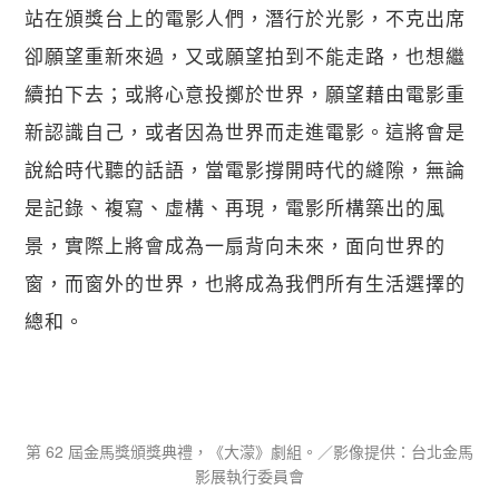
站在頒獎台上的電影人們，潛行於光影，不克出席
卻願望重新來過，又或願望拍到不能走路，也想繼
續拍下去；或將心意投擲於世界，願望藉由電影重
新認識自己，或者因為世界而走進電影。這將會是
說給時代聽的話語，當電影撐開時代的縫隙，無論
是記錄、複寫、虛構、再現，電影所構築出的風
景，實際上將會成為一扇背向未來，面向世界的
窗，而窗外的世界，也將成為我們所有生活選擇的
總和。
第 62 屆金馬獎頒獎典禮，《大濛》劇組。／影像提供：台北金馬
影展執行委員會