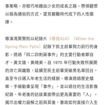
事策略，亦輕巧地藉由少女的成長之路，帶領觀眾
以極為通俗的方式，望見艱難時代底下的人性選
擇。
導演馮賢賢則以紀錄片
《春雨424》（When the 
Spring Rain Falls）
記錄下民主前輩戮力前行的身
影，透過「四二四刺蔣事件」的主要行動者鄭自
才、黃文雄、黃晴美，自 1970 年行動失敗所展開
的流亡與離散，延續至民主前輩突破黑名單回台，
直至今日邁入年老生活的樣貌，導演透過歷史檔
案、手繪動畫呈現「事件」，並以過往的生活影像
紀錄、年老後的訪談畫面帶出更為重要的「人」，
揭示出權力崩解之前與其後，暴政如何直接介入生