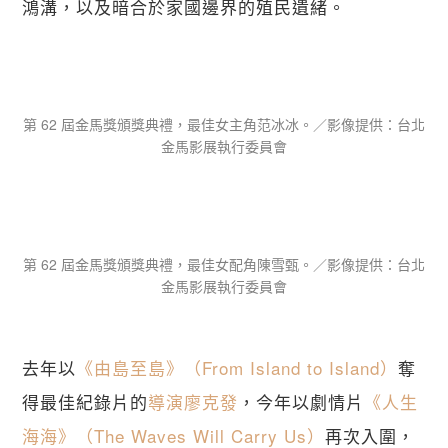
鴻溝，以及暗合於家國邊界的殖民遺緒。
關閉
第 62 屆金馬獎頒獎典禮，最佳女主角范冰冰。／影像提供：台北
金馬影展執行委員會
第 62 屆金馬獎頒獎典禮，最佳女配角陳雪甄。／影像提供：台北
金馬影展執行委員會
去年以
《由島至島》（From Island to Island）
奪
得最佳紀錄片的
導演廖克發
，今年以劇情片
《人生
海海》（The Waves Will Carry Us）
再次入圍，