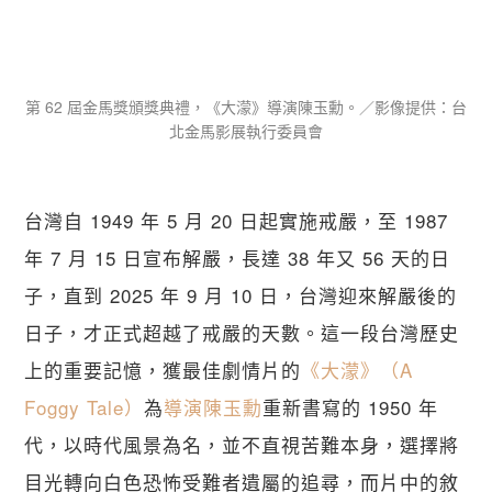
第 62 屆金馬獎頒獎典禮，《大濛》導演陳玉勳。／影像提供：台
北金馬影展執行委員會
台灣自 1949 年 5 月 20 日起實施戒嚴，至 1987 
年 7 月 15 日宣布解嚴，長達 38 年又 56 天的日
子，直到 2025 年 9 月 10 日，台灣迎來解嚴後的
日子，才正式超越了戒嚴的天數。這一段台灣歷史
上的重要記憶，獲最佳劇情片的
《大濛》（A 
Foggy Tale）
為
導演陳玉勳
重新書寫的 1950 年
代，以時代風景為名，並不直視苦難本身，選擇將
目光轉向白色恐怖受難者遺屬的追尋，而片中的敘