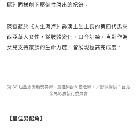
麗》同樣創下壓倒性勝出的紀錄。
陳雪甄於《人生海海》飾演土生土長的第四代馬來
西亞華人女性，從肢體變化、口音訓練，直到作為
女兒支持家族的生命力度，皆展現極高完成度。
第 62 屆金馬獎頒獎典禮，最佳男配角曾敬驊。／影像提供：台北
金馬影展執行委員會
【​最佳男配角】