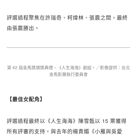
評選過程聚焦在許瑞奇、柯煒林、張震之間，最終
由張震勝出。
第 62 屆金馬獎頒獎典禮，《人生海海》劇組。／影像提供：台北
金馬影展執行委員會
【​最佳女配角】
評選過程最終以《人生海海》陳雪甄以 15 票獲得
所有評審的支持，與去年的楊貴媚《小雁與吳愛