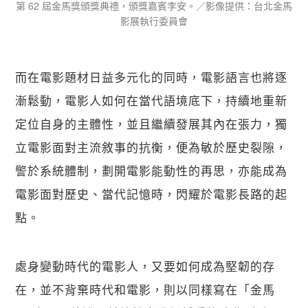
第 62 屆金馬獎頒獎典禮，頒獎嘉賓李安。／影像提供：台北金馬
影展執行委員會
而在電影題材日益多元化的同時，電影語言也將逐
漸鬆動，電影人如何在當代語境底下，持續地重新
定位自身的主體性，並且繼續發展其內在張力，獨
立電影面對主流敘事的抗衡，便為敏於歷史裂隙，
警於系統體制，劃開電影能動性的再思，亦能成為
電影面對歷史、當代記憶時，閃耀於電影長路的起
點。
處身變動時代的電影人，又要如何成為堅韌的存
在，並不背棄時代和電影，則以同樣寫在「金馬 