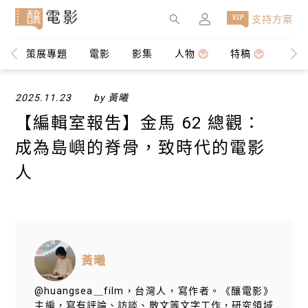
×
支持方案
策展專題
電影
影集
人物
特稿
編輯
2025.11.23
by 黃曦
【編輯室報吿】金馬 62 總觀：
成為島嶼的脊骨，致時代的電影
人
黃曦
@huangsea＿film，台灣人，寫作者。《釀電影》
主編，寫有評論、訪談、散文等文字工作，研究領域