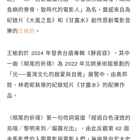
島嶼的脊骨，致時代的電影人」為名，靈感來自為
紀錄片《大風之島》和《甘露水》創作原創電影音
樂的
王榆鈞
。
王榆鈞於 2024 年發表台語專輯《靜寂寂》，其中
一曲〈暝尾的祈禱〉為 2022 年北師美術館策劃的
「光──臺灣文化的啟蒙與自覺」展覽中，由黃邦
銓、林君昵執導的紀錄短片《甘露水》的配樂作
品。
〈暝尾的祈禱〉第一句唸詞寫道「經過白色浸透的
烏暗／黎明來到／貓霧光出」，由此反觀第 62 屆
金馬影獎的入圍電影與電影人們，無論是自宏大史