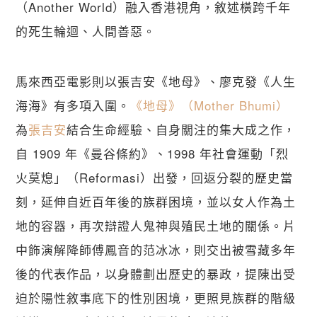
（Another World）融入香港視角，敘述橫跨千年
的死生輪迴、人間善惡。
馬來西亞電影則以張吉安《地母》、廖克發《人生
海海》有多項入圍。
《地母》（Mother Bhumi）
為
張吉安
結合生命經驗、自身關注的集大成之作，
自 1909 年《曼谷條約》、1998 年社會運動「烈
火莫熄」（Reformasi）出發，回返分裂的歷史當
刻，延伸自近百年後的族群困境，並以女人作為土
地的容器，再次辯證人鬼神與殖民土地的關係。片
中飾演解降師傅鳳音的范冰冰，則交出被雪藏多年
後的代表作品，以身體劃出歷史的暴政，提陳出受
迫於陽性敘事底下的性別困境，更照見族群的階級