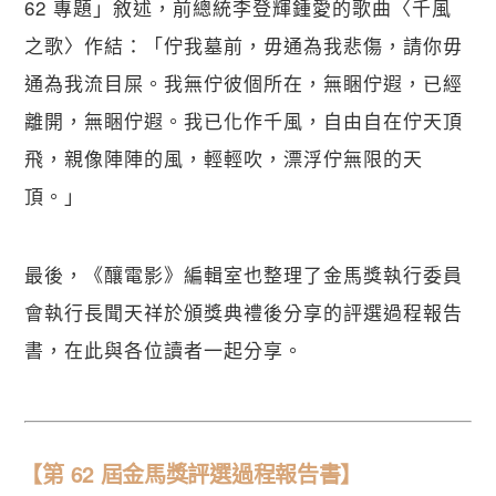
62 專題」敘述，前總統李登輝鍾愛的歌曲〈千風
之歌〉作結：「佇我墓前，毋通為我悲傷，請你毋
通為我流目屎。我無佇彼個所在，無睏佇遐，已經
離開，無睏佇遐。我已化作千風，自由自在佇天頂
飛，親像陣陣的風，輕輕吹，漂浮佇無限的天
頂。」
最後，《釀電影》編輯室也整理了金馬獎執行委員
會執行長聞天祥於頒獎典禮後分享的評選過程報告
書，在此與各位讀者一起分享。
【​第 62 屆金馬獎評選過程報告書】