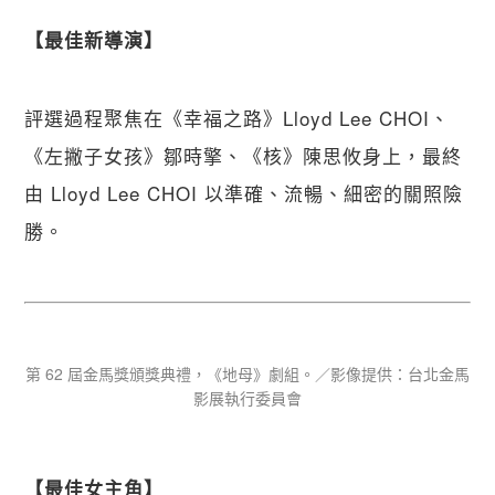
【​最佳新導演】
評選過程聚焦在《幸福之路》Lloyd Lee CHOI、
《左撇子女孩》鄒時擎、《核》陳思攸身上，最終
由 Lloyd Lee CHOI 以準確、流暢、細密的關照險
勝。
第 62 屆金馬獎頒獎典禮，《地母》劇組。／影像提供：台北金馬
影展執行委員會
【​最佳女主角】