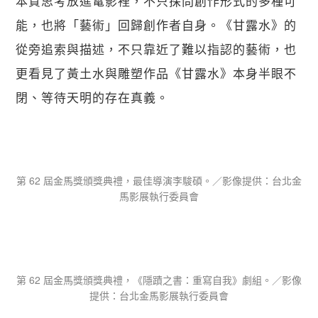
本質思考放進電影裡，不只探問創作形式的多種可
能，也將「藝術」回歸創作者自身。《甘露水》的
從旁追索與描述，不只靠近了難以指認的藝術，也
更看見了黃土水與雕塑作品《甘露水》本身半眼不
閉、等待天明的存在真義。
第 62 屆金馬獎頒獎典禮，最佳導演李駿碩。／影像提供：台北金
馬影展執行委員會
第 62 屆金馬獎頒獎典禮，《隱蹟之書：重寫自我》劇組。／影像
提供：台北金馬影展執行委員會