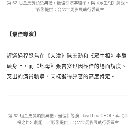
第 62 屆金馬獎頒獎典禮，最佳導演李駿碩，與《眾生相》劇組。
／影像提供：台北金馬影展執行委員會
【​最佳導演】
評選過程聚焦在《大濛》陳玉勳和《眾生相》李駿
碩身上，而《地母》張吉安也因極佳的場面調度、
突出的演員執導，同樣獲得評審的高度肯定。
第 62 屆金馬獎頒獎典禮，最佳新導演 Lloyd Lee CHOI，與《幸
福之路》劇組。／影像提供：台北金馬影展執行委員會