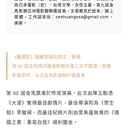
為日本電影（史）、台灣文學、女性主義。第九屆金
馬影展亞洲電影觀察團成員。文章散見於紙本／線上
媒體，工作請來信：seehuangsea@gmail.com，
謝謝。
《釀電影》編輯室報告撰文／黃曦
第 62 屆金馬獎評選過程報告書之文字整理／黃曦
影像提供／台北金馬影展執行委員會
第 62 屆金馬獎甫於昨夜落幕，此次由陳玉勳憑
《大濛》奪得最佳劇情片，最佳導演則為《眾生
相》李駿碩，而最佳紀錄片則由雪美蓮執導的《隱
蹟之書：重寫自我》順利鍍金。