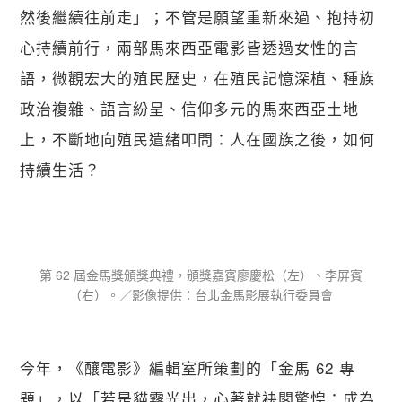
然後繼續往前走」；不管是願望重新來過、抱持初
心持續前行，兩部馬來西亞電影皆透過女性的言
語，微觀宏大的殖民歷史，在殖民記憶深植、種族
政治複雜、語言紛呈、信仰多元的馬來西亞土地
上，不斷地向殖民遺緒叩問：人在國族之後，如何
持續生活？
第 62 屆金馬獎頒獎典禮，頒獎嘉賓廖慶松（左）、李屏賓
（右）。／影像提供：台北金馬影展執行委員會
今年，《釀電影》編輯室所策劃的「金馬 62 專
題」，以「若是貓霧光出，心著就袂閣驚惶：成為