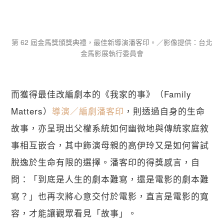
第 62 屆金馬獎頒獎典禮，最佳新導演潘客印。／影像提供：台北
金馬影展執行委員會
而獲得最佳改編劇本的《我家的事》（Family 
Matters）
導演／編劇潘客印
，則透過自身的生命
故事，亦呈現出父權系統如何幽微地與傳統家庭敘
事相互嵌合，其中飾演母親的高伊玲又是如何嘗試
脫逸於生命有限的選擇。潘客印的得獎感言，自
問：「到底是人生的劇本難寫，還是電影的劇本難
寫？」也再次將心意交付於電影，直言是電影的寬
容，才能讓觀眾看見「故事」。