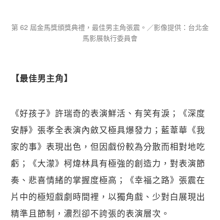
第 62 屆金馬獎頒獎典禮，最佳男主角張震。／影像提供：台北金
馬影展執行委員會
【​最佳男主角】
《好孩子》許瑞奇的表演鮮活、有笑有淚；《深度
安靜》張孝全表演內斂又極具爆發力；藍葦華《我
家的事》表現出色，但因戲份較為分散而相對地吃
虧；《大濛》柯煒林具有極強的創造力，對表演節
奏、悲喜情緒的掌握度極高；《幸福之路》張震在
片中的極短戲劇時間裡，以獨角戲、少對白展現出
精準且節制，濃烈卻不誇張的表演層次。