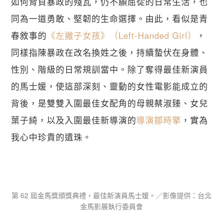
如何背負暴政的殘瓦，仍不願屈從的日常生活，也
同為一道勇敢、堅韌的生命選擇。由此，看似是青
春敘事的
《左撇子女孩》（Left-Handed Girl）
，
同樣指陳暴政在改名換姓之後，持續蟄伏在身體、
性別、階級的日常規訓當中。除了奪得最佳新演員
的馬士媛，使這部深刻、靈動的女性電影能成立的
背後，是雙雙入圍最佳女配角的母親蔡淑臻、女兒
葉子綺，以及入圍最佳新導演的
導演鄒時擎
，實為
我心中珍貴的遺珠。
第 62 屆金馬獎頒獎典禮，最佳新演員馬士媛。／影像提供：台北
金馬影展執行委員會