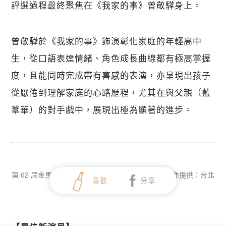
評選過程最終聚焦在《我家的事》曾敬驊身上。
曾敬驊於《我家的事》飾演彰化家庭的年輕高中
生，從口語表達情緒、角色成長曲線都有極高掌握
度，且能同時完成帶有喜感的表演，亦呈現出孩子
從厭倦到理解家庭的心路歷程，尤其在與父親（藍
葦華）的對手戲中，展現出極為顯著的進步。
第 62 屆金馬獎頒獎典禮，最佳新演員馬士媛。／影像提供：台北
喜歡
分享
金馬影展執行委員會