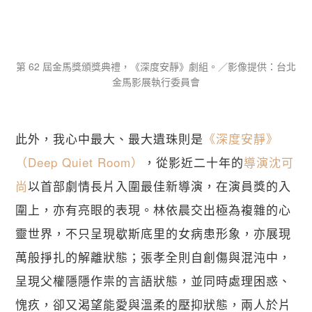
第 62 屆金馬獎頒獎典禮，《深度安靜》劇組。／影像提供：台北
金馬影展執行委員會
此外，我心中最大、最大遺珠則是
《深度安靜》
（Deep Quiet Room）
，從影近二十年的
導演沈可
尚
以首部劇情長片入圍最佳新導演，在演員獎的入
圍上，亦有亮眼的表現。林依晨交出極為複雜的心
靈世界，不只呈現歇斯底里的女病患形象，亦展現
萬般掙扎的解離狀態；張孝全則自創傷與混沌中，
呈現父權隱隱作祟的言語狀態，並同時處理困惑、
愧疚，卻又渴望能愛與溫柔的壓抑狀態，兩人於片