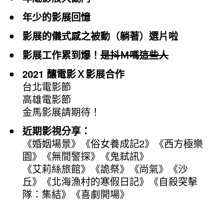
年少的影展回憶
影展的儀式感之被動（躺著）選片啦
影展工作累到爆！
是抖Ｍ嗎這些人
2021 釀電影Ｘ影展合作
台北電影節
高雄電影節
金馬影展請期待！
近期影視分享：
《婚姻場景》《俗女養成記2》《西方極樂
園》《無間警探》《鬼弒訊》
《艾莉絲旅館》《詭祭》《尚氣》《沙
丘》《北海漁村的寒假日記》《自殺突擊
隊：集結》《喜劇開場》