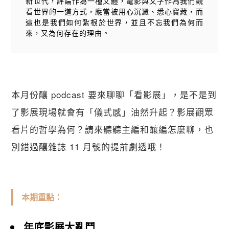
新世代，評論作為一種文體，電影與文字作為我們觀
看世界的一道方式，應當被用心沉澱、悉心寶藏，而
這也是我們如何紮根於世界，並且不忘我們為何而
來，又為何存在的理由。
本月份釀 podcast 要來聊聊「看影展」，是不是到
了影展現場就會有「儀式感」油然升起？影展觀眾
看片的哲學為何？請來聽聽主編和釀編怎麼聊，也
別錯過釀雜誌 11 月號的提前劇透哦！
本期重點：
年底影展大亂鬥