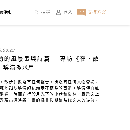
×
搜尋
登入
支持方案
釀活動
3.08.23
動的風景畫與詩篇──專訪《夜，散
》導演孫求用
，散步》既沒有任何聲音，也沒有任何人物登場，
純地跟隨導演的鏡頭走在夜晚的首爾。導演時而駐
溪邊，時而穿行於月光下的小巷和樹林，風景之上
浮現出導演親自畫的插畫和朝鮮時代文人的詩句。
些陌生的拼圖拼湊在一起，瞬間營造出了一種獨特
術形式氛圍，為觀眾帶來了電影式的新體驗。