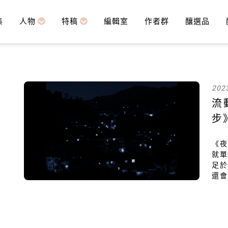
集
人物
特稿
編輯室
作者群
釀選品
202
流
步
《夜
就單
足於
還會
當這
的藝