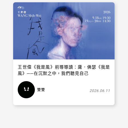
王世偉《我是風》前導導讀：庸．佛瑟《我是
風》──在沉默之中，我們聽見自己
雙雙
2026.06.11