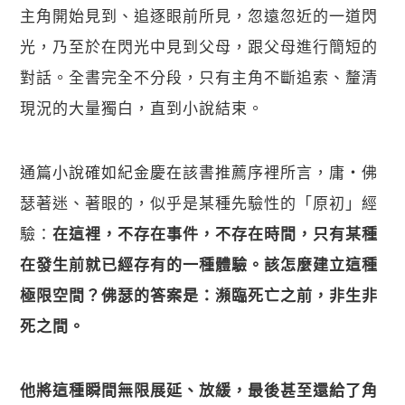
主角開始見到、追逐眼前所見，忽遠忽近的一道閃
光，乃至於在閃光中見到父母，跟父母進行簡短的
對話。全書完全不分段，只有主角不斷追索、釐清
現況的大量獨白，直到小說結束。 
通篇小說確如紀金慶在該書推薦序裡所言，庸・佛
瑟著迷、著眼的，似乎是某種先驗性的「原初」經
驗：
在這裡，不存在事件，不存在時間，只有某種
在發生前就已經存有的一種體驗。該怎麼建立這種
極限空間？佛瑟的答案是：瀕臨死亡之前，非生非
死之間。
他將這種瞬間無限展延、放緩，最後甚至還給了角