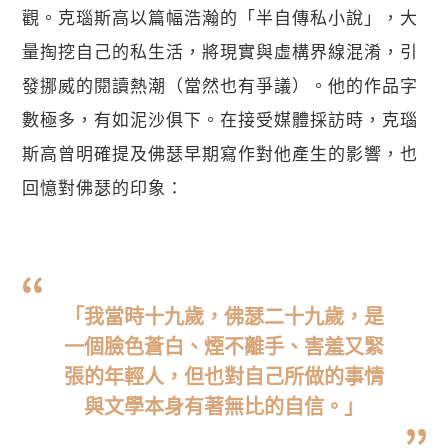
觀。克瑙斯高以篇幅浩瀚的「半自傳私小說」，大
量掏挖自己的私生活，將現實與虛構界線混淆，引
發挪威的閱讀熱潮（當然也有爭議）。他的作品字
數極多，有如泥沙俱下。在接受媒體採訪時，克瑙
斯高曾明確提及佛瑟早期寫作對他產生的影響，也
回憶對佛瑟的印象：
「我當時十九歲，佛瑟二十九歲，是
一個臉色蒼白、煙不離手、害羞又緊
張的年輕人，但也對自己所做的事情
與文學本身有著無比的自信。」