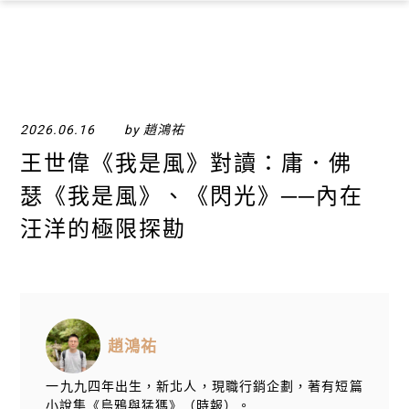
×
2026.06.16
by 趙鴻祐
王世偉《我是風》對讀：庸．佛
瑟《我是風》、《閃光》──內在
汪洋的極限探勘
趙鴻祐
一九九四年出生，新北人，現職行銷企劃，著有短篇
小說集《烏鴉與猛獁》（時報）。