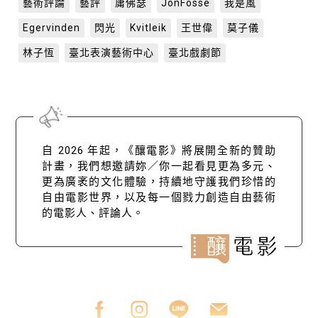
藝術評論
藝評
庸佛瑟
JonFosse
我是風
Egervinden
閃光
Kvitleik
王世偉
莫子儀
林子恆
臺北表演藝術中心
臺北戲劇節
自 2026 年起，《釀電影》將展開全新的贊助
計畫，我們想邀請妳／你一起看見更為多元、
更為廣袤的文化體驗，持續地守護我們珍惜的
自由電影世界，以及每一個戮力創造自由藝術
的電影人、評論人。