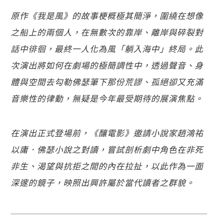
原作《我是風》的故事梗概極其簡淨，圍繞在想像
之船上的兩個人，在無數次的靠岸、離岸與碎裂對
話中徘徊，最終一人化為風「躺入海中」終局。此
次演出將如何在劇場的極簡調性中，透過聲音、身
體與空間去勾勒佛瑟筆下那份荒謬、孤絕卻又充滿
音樂性的律動，無疑是今年最受期待的展演焦點。
在演出正式登場前，《釀電影》邀請小說家趙鴻祐
以庸．佛瑟小說之對讀，嘗試剖析劇中角色在非死
非生、渴望與抗拒之間的內在拉扯，以此作為一面
深邃的鏡子，映照出興許屬於當代讀者之群貌。