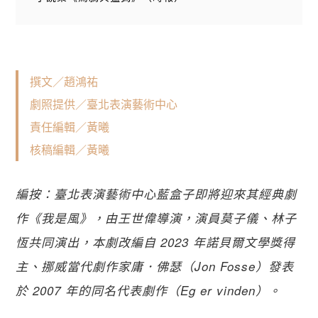
撰文／趙鴻祐
劇照提供／臺北表演藝術中心
責任編輯／黃曦
核稿編輯／黃曦
編按：臺北表演藝術中心藍盒子即將迎來其經典劇
作《我是風》，由王世偉導演，演員莫子儀、林子
恆共同演出，本劇改編自 2023 年諾貝爾文學獎得
主、挪威當代劇作家庸．佛瑟（Jon Fosse）發表
於 2007 年的同名代表劇作（Eg er vinden）。