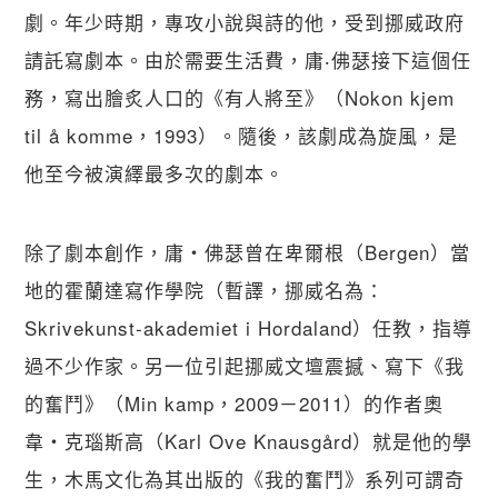
劇。年少時期，專攻小說與詩的他，受到挪威政府
請託寫劇本。由於需要生活費，庸‧佛瑟接下這個任
務，寫出膾炙人口的《有人將至》（Nokon kjem 
til å komme，1993）。隨後，該劇成為旋風，是
他至今被演繹最多次的劇本。
除了劇本創作，庸・佛瑟曾在卑爾根（Bergen）當
地的霍蘭達寫作學院（暫譯，挪威名為：
Skrivekunst-akademiet i Hordaland）任教，指導
過不少作家。另一位引起挪威文壇震撼、寫下《我
的奮鬥》（Min kamp，2009－2011）的作者奧
韋・克瑙斯高（Karl Ove Knausgård）就是他的學
生，木馬文化為其出版的《我的奮鬥》系列可謂奇