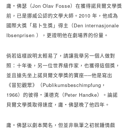
庸・佛瑟（Jon Olav Fosse）在獲得諾貝爾文學獎
前，已是挪威公認的文學大師。2010 年，他成為
國際大獎「易卜生獎」得主（Den internasjonale 
Ibsenprisen ），更證明他在劇場界的份量。
倘若這樣說明太輕易了，請讓我舉另一個人做對
照：十年後，另一位世界級作家，也獲得這個獎，
並且搶先坐上諾貝爾文學獎的寶座──他是寫出
《冒犯觀眾》（Publikumsbeschimpfung，
1966）的彼得・漢德克（Peter Handke）。論諾
貝爾文學獎取得速度，庸・佛瑟晚了他四年。
庸・佛瑟以劇本聞名，但並非執筆之初就鍾情戲