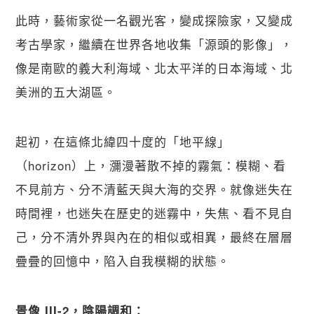
關閉
此時，藝術家從一名觀光客，變成探險家，又變成
考古學家，繼續在世界各地收集「源頭的影像」，
像是南歐的義大利海域、北太平洋的日本海域、北
美洲的五大湖區。
起初，在這條北緯四十度的「地平線」
（horizon）上，瀰漫著散不掉的霧氣：模糊、看
不見前方、分不清藍天與大海的交界。就像迷失在
時間裡，也迷失在歷史的迷霧中，失焦、看不見自
己，分不清外界與內在的相似或相異，最終在層層
疊疊的回憶中，陷入自我模糊的狀態。
景像 III-2，陰陽調和：