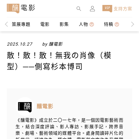
×
支持方案
策展專題
電影
影集
人物
特稿
編輯
2025.10.27
by 釀電影
散！散！散！無我の肖像（模
型）──側寫杉本博司
釀電影
《釀電影》成立於二〇一七年，是一個因電影藝術而
生，結合深度評論、影人專訪、影展手記，跨界音
樂、劇場、藝術領域的媒體平台。處身閱讀碎片化的