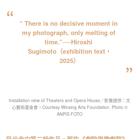
“ There is no decisive moment in 
my photograph, only melting of 
time.”──Hiroshi 
Sugimoto（exhibition text，
2025）
Installation view of Theaters and Opera House／影像提供：文
心藝術基金會，Courtesy Winsing Arts Foundation. Photo ©
ANPIS FOTO