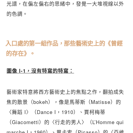
光譜，在偏左偏右的思緒中，發覺一大堆視線以外
的色調。
入口處的第一組作品，那些藝術史上的《曾經
的存在》。
圖像 I-1，沒有特寫的特寫：
藝術家特意將西方藝術史上的焦點之作，翻拍成失
焦的散景（bokeh），像是馬蒂斯（Matisse）的
〈舞蹈 I〉（Dance I，1910）、賈柯梅蒂
（Giacometti）的〈行走的男人〉（L’Homme qui 
marche I，1960）、畢卡索（Picasso）的〈亞維