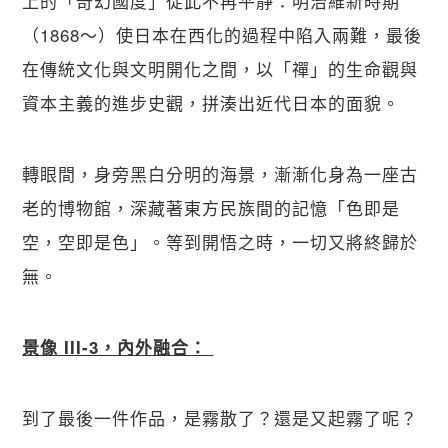
上的「奇幻國度」從此不再平靜：明治維新時期
（1868～）使日本在西化的過程中陷入兩難，最後
在傳統文化與文明開化之間，以「禪」的生命觀與
資本主義的進步史觀，拼湊出近代日本的面貌。
轉眼間，身旁黑白分明的海景，漸漸化身為一座古
老的博物館，深藏著東方民族間的記憶「色即是
空，空即是色」。等到開悟之時，一切又將終歸於
無。
景像 III-3，內外融合： 
到了最後一件作品，是霧散了？還是又起霧了呢？