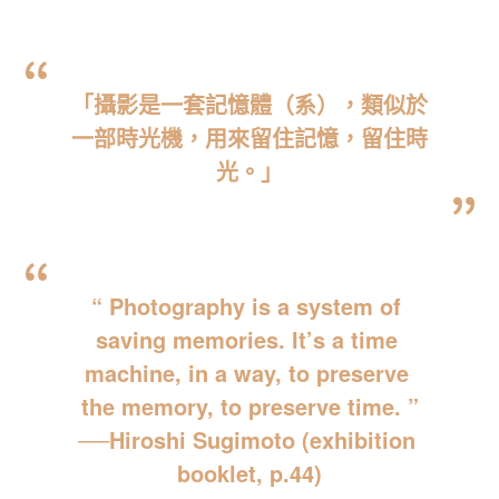
「攝影是一套記憶體（系），類似於
一部時光機，用來留住記憶，留住時
光。」
“ Photography is a system of 
saving memories. It’s a time 
machine, in a way, to preserve 
the memory, to preserve time. ”
──Hiroshi Sugimoto (exhibition 
booklet, p.44)