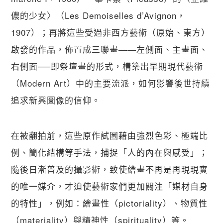
儂的少女〉（Les Demoiselles d’Avignon，
1907）；再將這些受過非西方藝術（原始、東方）
啟發的作品，佈置成三聯畫——左側面、主畫面、
右側面──即祭壇畫的形式，構築出早期現代藝術
（Modern Art）中的主要流派，如何影響後世持續
追求新興圖像的信仰。
在被翻拍前，這些原作試圖藉由強烈色彩、極端比
例、簡化結構等手法，捕捉「人的內在與感受」；
隨後日漸普及的攝影術，致使繪畫不再是再現現實
的唯一媒介，才迫使藝術家們更加關注「媒材自身
的特性」，例如：繪畫性（pictoriality）、物質性
（materiality）與精神性（spirituality）等。