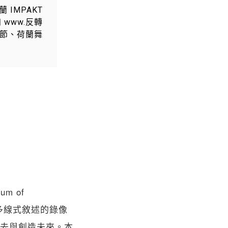
IMPAKT
www.反轉
術節、荷蘭舞
m of
以及多線式敘述的錄像
去與創造未來。本