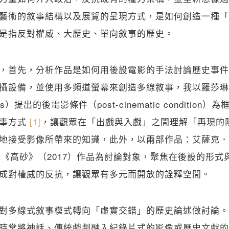
藝術的敘事結構以及展覽的呈現方式，是如何創造一種「
是指反對權威、大歷史、單向敘事的歷史。
，首先，分析作品是如何用後設電影的手法討論歷史事件
攝設備，並使用多頻道螢幕來創造多線敘事，我以羅莎琳
auss）提出的後電影條件（post-cinematic conditi
敘事方式
[1]
，讓觀眾在「出戲與入戲」之間理解「再現的
地接受影像所帶來的知識，此外，以兩部作品：艾薩克．
家維《高砂》（2017）作品為討論對象，聚焦在後設的形
成對權威的反抗，讓觀眾有多元而開放的詮釋空間。
對多線式敘事模式轉向「虛實交錯」的歷史論述做討論。
時常將神話、傳統戲劇融入紀錄片式的影像或歷史文獻的