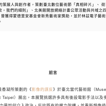
策展人與創作者，策劃臺北數位藝術節「真相碎片」、 荷蘭 
款，我們的細則」、北美館開放網絡計畫公眾活動與共域之四 
ns。曾獲得蒙德里安基金會新秀藝術家獎助，並於林茲電子藝
。
前言
人黃香凝所策劃的《
影像的謀反
》於臺北當代藝術館（Museu
ry Art Taipei）展出，本展覽挑選許多具有後設電影手法
力量如何介入政治，反抗既有的權力架構，並重新想像過