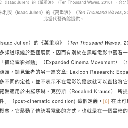
關閉
利安（Isaac Julien）的《萬重浪》（
Ten Thousand Waves
, 
北當代藝術館提供。
aac Julien）的《萬重浪》（
, 
Ten Thousand Waves
多頻道環繞於整個展間，因而有別於在黑暗電影中觀看一
延電影運動」（Expanded Cinema Movement）（
請見筆者的另一篇文章: Lexicon Research: Expan
多不同的定義，並不表示不在電影院播放就可以直接將它
較適用於由羅莎琳・克勞斯（Rosalind Krauss） 
ost-cinematic condition) 這個定義，
[6]
在此可
概念，它鬆動了傳統看電影的方式，也就是在一個黑暗的