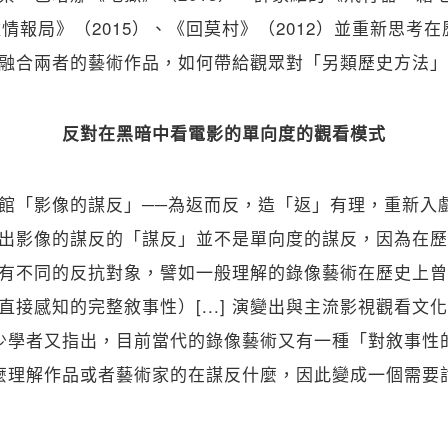
墟情報局》（2015）、《回莫村》（2012）並重新思考
融合兩者的藝術作品，如何帶給觀眾對「另類歷史方法」
反對在黑暗中看電影的單向度的觀看模式
館「影像的謀反」──為返而反，造「返」有理，重新入
出影像的謀反的「謀反」並不是單向度的謀反，因為在歷
有不同的反抗對象，譬如一般理解的錄像藝術在歷史上曾
直接感知的完整敘事性）[...] 演變出與主流影視觀看文
少學者又指出，目前當代的錄像藝術又有一種「對敘事性
麼理解作品或者藝術家的在謀反什麼，因此變成一個需要