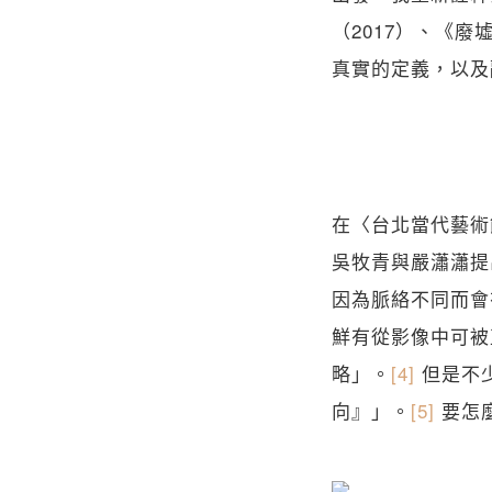
（2017）、《廢
真實的定義，以及
在〈台北當代藝術
吳牧青與嚴瀟瀟提
因為脈絡不同而會
鮮有從影像中可被
略」。
[4]
但是不
向』」。
[5]
要怎