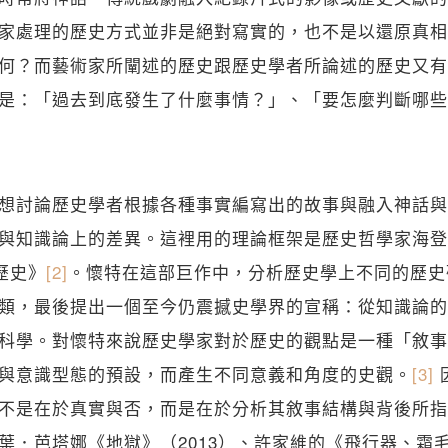
家處理的歷史方式並非是絕對寫實的，也不是以還原真相
何？而藝術家所闡述的歷史跟歷史學者所論述的歷史又有
是：「過去到底發生了什麼事情？」、「要怎麼判斷哪些
想討論歷史學者根據各種事實編寫出的故事與融入神話與
與知識論上的差異。這裡用的理論框架是歷史哲學家海登．懷
設歷史》
[2]
。懷特在這部巨作中，分析歷史學上不同的歷史
類，最後提出一個至今仍震撼史學界的宣稱：從知識論的
科學。對懷特來說歷史學家對於歷史的觀點是一種「敘事
與意識型態的預設，而產生不同意義和角度的史觀。
[3]
不是在於真實與否，而是在於分析其敘事結構與背後所指
葉．芭塔娜《地獄》（2013）、許家維的《飛行器、霜