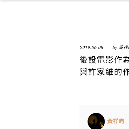
2019.06.08
by 黃
後設電影作
與許家維的
黃祥昀