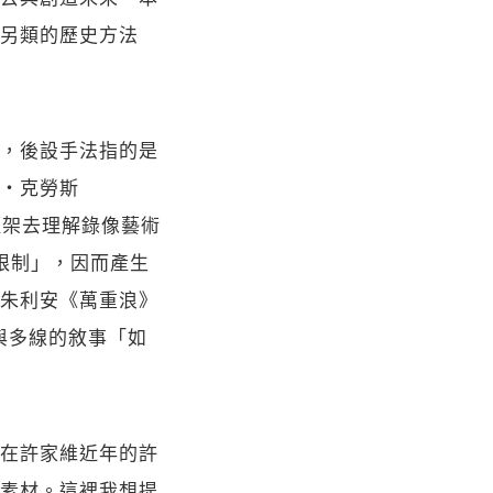
另類的歷史方法
，後設手法指的是
・克勞斯
on）為框架去理解錄像藝術
限制」，因而產生
朱利安《萬重浪》
式與多線的敘事「如
在許家維近年的許
素材。這裡我想提