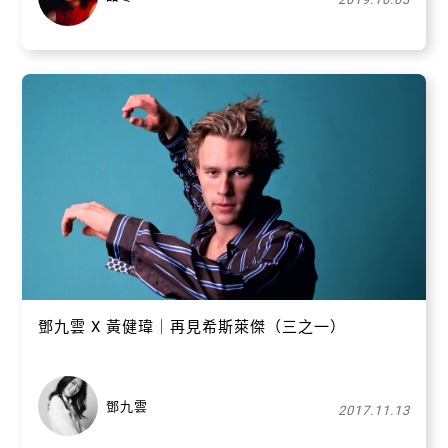
鄧九雲 X 黃健瑋｜再見希斯萊傑（三之一）
鄧九雲
2017.11.13