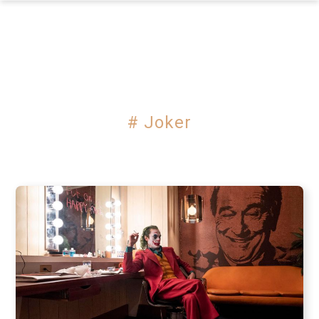
×
# Joker