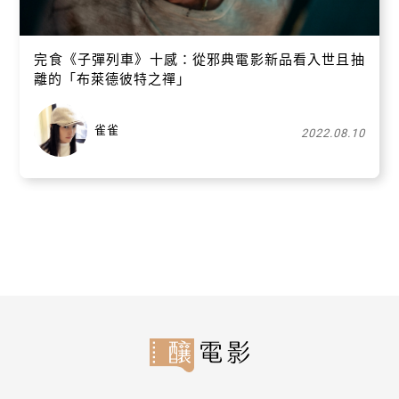
完食《子彈列車》十感：從邪典電影新品看入世且抽
離的「布萊德彼特之禪」
雀雀
2022.08.10
關閉