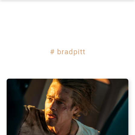
×
# bradpitt