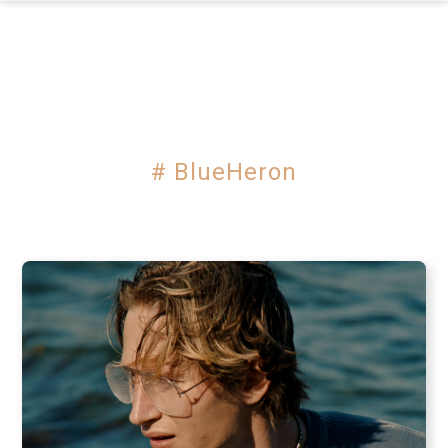
×
# BlueHeron