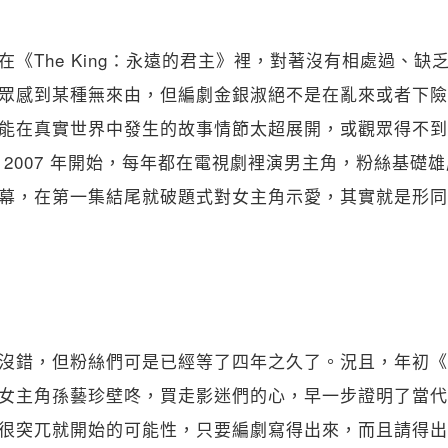
關閉
在《The King：永遠的君主》裡，對著沒有相處過、缺
眾感到某種無來由，但編劇金銀淑絕不是在亂來或者下險
能在真實世界中發生的故事情節太超展開，或觀眾得不到
 2007 年開始，每年都在電視劇裡演男主角，粉絲基礎
幕，在第一集結尾就破題式對女主角示愛，其實就是形同
沒錯，但粉絲們可是已經等了四年之久了。況且，年初《
女主角孫藝珍壁咚，買走影迷們的心，早一步證明了當代
很突兀就開始的可能性，只要編劇寫得出來，而且請得出