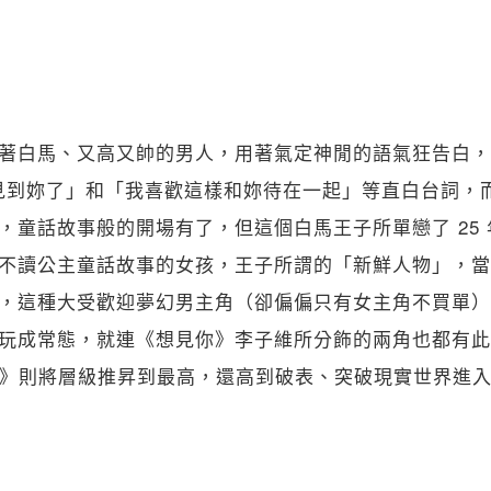
著白馬、又高又帥的男人，用著氣定神閒的語氣狂告白，
於見到妳了」和「我喜歡這樣和妳待在一起」等直白台詞，
，童話故事般的開場有了，但這個白馬王子所單戀了 25
不讀公主童話故事的女孩，王子所謂的「新鮮人物」，當
，這種大受歡迎夢幻男主角（卻偏偏只有女主角不買單）
玩成常態，就連《想見你》李子維所分飾的兩角也都有此設
君主》則將層級推昇到最高，還高到破表、突破現實世界進