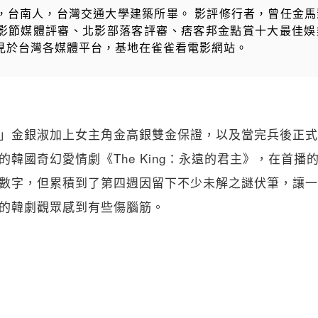
，台南人，台灣交通大學建築所畢。 影評修行者，曾任金馬
影節媒體評審、北影部落客評審、痞客邦金點賞十大最佳娛
見於台灣各媒體平台，基地在雀雀看電影網站。
」金銀淑加上女主角金高銀雙金保證，以及當完兵後正式
的韓國奇幻愛情劇《The King：永遠的君主》，在首播
數字，但累積到了第四週因留下不少未解之謎伏筆，讓一
的韓劇觀眾感到有些傷腦筋。