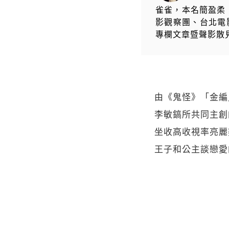
雀雀，本名簡盈柔
影觀察團、台北電
專欄文章暨聲影散
由《鬼怪》「金編
李敏鎬所共同主創
坐收高收視率亮麗
王子和公主談戀愛