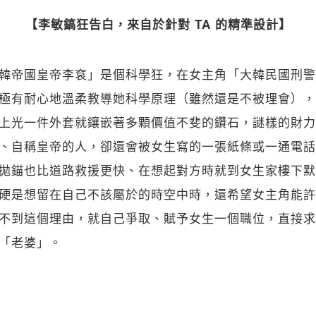
【李敏鎬狂告白，來自於針對 TA 的精準設計】
韓帝國皇帝李袞」是個科學狂，在女主角「大韓民國刑警
極有耐心地溫柔教導她科學原理（雖然還是不被理會），
上光一件外套就鑲嵌著多顆價值不斐的鑽石，謎樣的財力
、自稱皇帝的人，卻還會被女生寫的一張紙條或一通電話
拋錨也比道路救援更快、在想起對方時就到女生家樓下默
硬是想留在自己不該屬於的時空中時，還希望女主角能許
不到這個理由，就自己爭取、賦予女生一個職位，直接求
「老婆」。