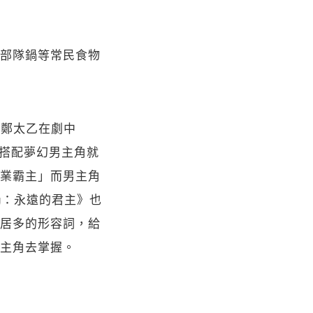
部隊鍋等常民食物
角鄭太乙在劇中
來搭配夢幻男主角就
業霸主」而男主角
g：永遠的君主》也
居多的形容詞，給
主角去掌握。