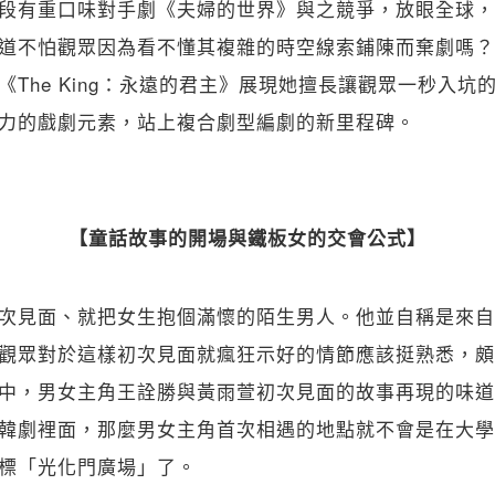
段有重口味對手劇《夫婦的世界》與之競爭，放眼全球，
道不怕觀眾因為看不懂其複雜的時空線索鋪陳而棄劇嗎？
《The King：永遠的君主》展現她擅長讓觀眾一秒入坑
力的戲劇元素，站上複合劇型編劇的新里程碑。
【童話故事的開場與鐵板女的交會公式】
次見面、就把女生抱個滿懷的陌生男人。他並自稱是來自
觀眾對於這樣初次見面就瘋狂示好的情節應該挺熟悉，頗有 
中，男女主角王詮勝與黃雨萱初次見面的故事再現的味道
韓劇裡面，那麼男女主角首次相遇的地點就不會是在大學
標「光化門廣場」了。