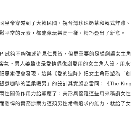
國皇帝穿越到了大韓民國，視台灣珍珠奶茶和韓式炸雞、
鬆平常的元素，都能像玩樂高一樣，精巧疊出了新意。
CP 感夠不夠強或許見仁見智，但更重要的是編劇讓女主
沒在客氣。男人婆雖也是愛情偶像劇愛用的女主角人設，用
細思索便會發現，這與《愛的迫降》把女主角形塑為「創
飯煮咖啡的溫柔暖男」的設計其實頗為雷同：《The Kin
兩性關係作用力給顛覆了：美形與優雅這些用來稱讚女性
而剽悍的實務辦案力這類男性常需追求的能力，就給了女