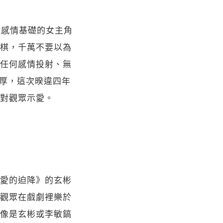
乏感情基礎的女主角
棋，千萬不要以為
任何感情投射、無
雄厚，這次暌違四年
對觀眾示愛。
愛的迫降》的玄彬
觀眾在戲劇裡樂於
像是玄彬或李敏鎬