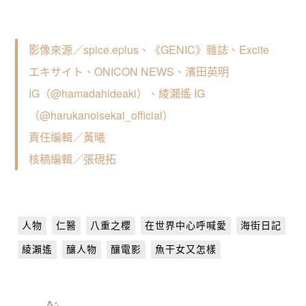
影像來源／spice.eplus、《GENIC》雜誌、Excite 
エキサイト、ONICON NEWS、濱田英明 
IG（@hamadahideaki）、綾瀨遙 IG 
（@harukanoisekai_official）
責任編輯／黃曦
核稿編輯／張硯拓
人物
仁醫
八重之櫻
在世界中心呼喊愛
海街日記
綾瀨遙
釀人物
釀電影
魚干女又怎樣