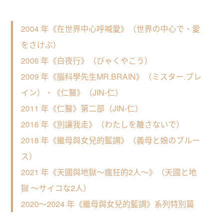
2004 年《在世界中心呼喊愛》（世界の中心で、愛
をさけぶ）
2006 年《白夜行》（びゃくやこう）
2009 年《腦科學先生MR.BRAIN》（ミスター.ブレ
イン）、《仁醫》（JIN-仁）
2011 年《仁醫》第二部（JIN-仁）
2016 年《別讓我走》（わたしを離さないで）
2018 年《繼母與女兒的藍調》（義母と娘のブルー
ス）
2021 年《天國與地獄～瘋狂的2人～》（天國と地
獄 ～サイコな2人）
2020～2024 年《繼母與女兒的藍調》系列特別篇