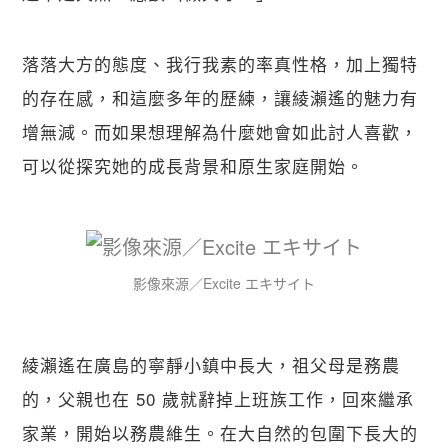
落落大方的態度、我行我素的率真性格，加上獨特
的存在感，和這麼多年的歷練，讓綾瀨遙的魅力有
增無減。而如果想理解為什麼她會如此討人喜歡，
可以從探究她的成長背景和原生家庭開始。
影像來源／Excite エキサイト
綾瀨遙在廣島的寧靜小鎮中長大，祖父母是務農
的，父親也在 50 歲就辭掉上班族工作，回來繼承
家業，開始以務農維生。在大自然的包圍下長大的