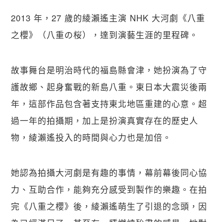
2013 年，27 歲的綾瀨遙主演 NHK 大河劇《八重
之櫻》（八重の桜），達到演藝生涯的里程碑。
故事舞台是明治時代的福島縣會津，她扮演為了守
護故鄉、起身奮戰的新島八重。東日本大震災後兩
年，這部作品包含著支持東北地區重建的心意。超
過一年的拍攝期，加上是扮演真實存在的歷史人
物，綾瀨遙投入的時間與心力也是加倍。
她認為拍攝大河劇是有趣的事情，幕前幕後同心協
力、互助合作，能夠充分感受到製作的樂趣。在拍
完《八重之櫻》後，綾瀨遙萌生了引退的念頭，因