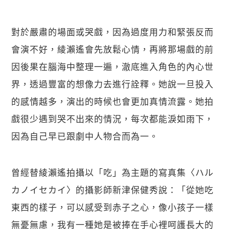
對於嚴肅的場面或哭戲，因為過度用力和緊張反而
會演不好，綾瀨遙會先放鬆心情，再將那場戲的前
因後果在腦海中整理一遍，澈底進入角色的內心世
界，透過豐富的想像力去進行詮釋。她說一旦投入
的感情越多，演出的時候也會更加真情流露。她拍
戲很少遇到哭不出來的情況，每次都能淚如雨下，
因為自己早已跟劇中人物合而為一。
曾經替綾瀨遙拍攝以「吃」為主題的寫真集〈ハル
カノイセカイ〉的攝影師新津保健秀說：「從她吃
東西的樣子，可以感受到赤子之心，像小孩子一樣
無憂無慮，我有一種她是被捧在手心裡呵護長大的