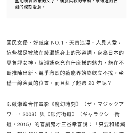
望用樸實溫暖的文字、細膩柔軟的筆觸，來傳達對日
劇的深刻愛意。
國民女優、好感度 NO.1、天真浪漫、人見人愛，
這些都是被放在綾瀨遙身上的形容詞，身為日本的
零負評女神，綾瀨遙究竟有什麼樣的魅力，能在不
斷推陳出新、競爭激烈的藝能界始終屹立不搖，坐
穩一線演員的位置，而且紅了超過 20 年呢？
跟綾瀨遙合作電影《魔幻時刻》（ザ・マジックア
ワー，2008）與《銀河街道》（ギャラクシー街
道，2015）的喜劇鬼才三谷幸喜說：「只要和綾瀨