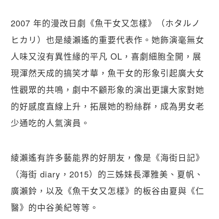
2007 年的漫改日劇《魚干女又怎樣》（ホタルノ
ヒカリ）也是綾瀨遙的重要代表作。她飾演毫無女
人味又沒有異性緣的平凡 OL，喜劇細胞全開，展
現渾然天成的搞笑才華，魚干女的形象引起廣大女
性觀眾的共鳴，劇中不顧形象的演出更讓大家對她
的好感度直線上升，拓展她的粉絲群，成為男女老
少通吃的人氣演員。
綾瀨遙有許多藝能界的好朋友，像是《海街日記》
（海街 diary，2015）的三姊妹長澤雅美、夏帆、
廣瀨鈴，以及《魚干女又怎樣》的板谷由夏與《仁
醫》的中谷美紀等等。