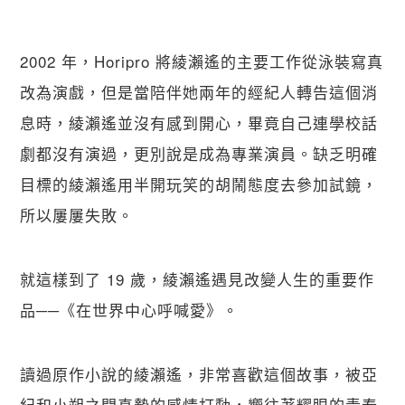
2002 年，Horipro 將綾瀨遙的主要工作從泳裝寫真
改為演戲，但是當陪伴她兩年的經紀人轉告這個消
息時，綾瀨遙並沒有感到開心，畢竟自己連學校話
劇都沒有演過，更別說是成為專業演員。缺乏明確
目標的綾瀨遙用半開玩笑的胡鬧態度去參加試鏡，
所以屢屢失敗。
就這樣到了 19 歲，綾瀨遙遇見改變人生的重要作
品──《在世界中心呼喊愛》。
讀過原作小說的綾瀨遙，非常喜歡這個故事，被亞
紀和小朔之間真摯的感情打動，嚮往著耀眼的青春