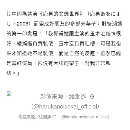
其中因為共演《鹿男的異想世界》（鹿男あをによ
し，2008）而變成好朋友的多部未華子，對綾瀨遙
的第一印象是：「我覺得她跟主演的玉木宏感情很
好，綾瀨遙負責裝傻，玉木宏負責吐槽，可是我後
來才知道她不是裝傻，而是自然的反應。雖然已經
是當紅演員，卻沒有大牌的架子，對我非常親
切。」
影像來源／綾瀨遙 IG （@harukanoisekai_official）