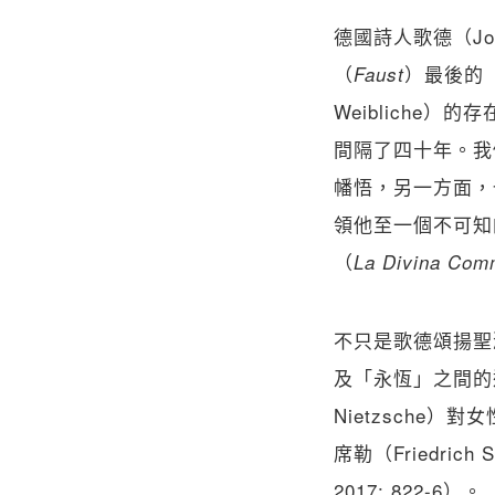
德國詩人歌德（Joh
（
）最後的「
Faust
Weibliche
間隔了四十年。我
幡悟，另一方面，
領他至一個不可知的
（
La Divina Com
不只是歌德頌揚聖
及「永恆」之間的連
Nietzsche）
席勒（Friedric
2017: 822-6）。