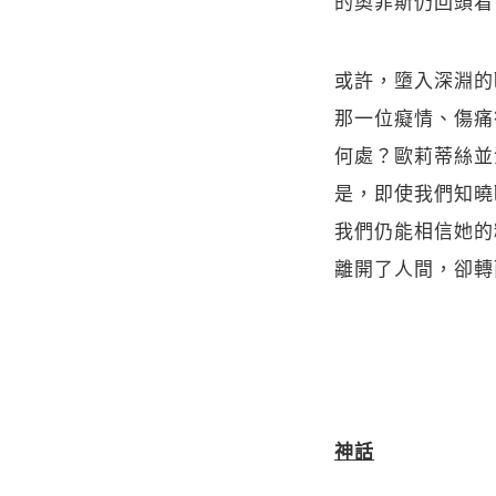
的奧菲斯仍回頭看
或許，墮入深淵的
那一位癡情、傷痛
何處？歐莉蒂絲並
是，即使我們知曉
我們仍能相信她的
離開了人間，卻轉
神話