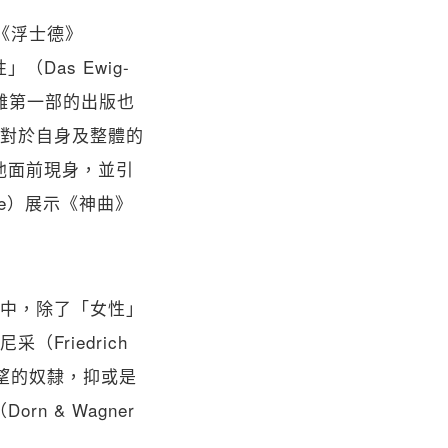
之一《浮士德》
（Das Ewig-
距離第一部的出版也
對於自身及整體的
他面前現身，並引
te）展示《神曲》
中，除了「女性」
riedrich
與慾望的奴隸，抑或是
rn & Wagner