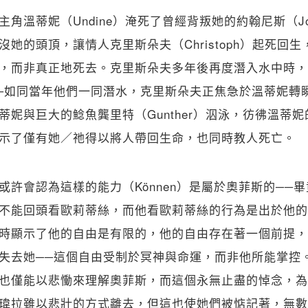
角溫蒂妮（Undine）淹死了曾經背叛她的約翰尼斯（Joh
她的頭頂，讓情人克里斯朵夫（Christoph）起死回
，而非真正地死去。克里斯朵夫多年後再度潛入水中時，
─如同當年他們一同潛水，克里斯朵夫正焦急於溫蒂妮轉
蒂妮與巨大的鯰魚龔里特（Gunther）泅泳，彷彿溫蒂
示了僅有她／祂得以將人帶回生命，也同時教人死亡。
或許會認為這樣的能力（Können）是屬於奧菲斯的──
不能回頭看歐莉蒂絲，而他看歐莉蒂絲的行為是出於他的
時顯示了他的自由是有限的，他的自由存在著一個前提，
失去她──這個自由受制於冥神與命運，而非他所能掌控
也僅能以悲慟來理解奧菲斯，而這個永無止盡的悼念，為
瑋拉雖以悲壯的方式離去，但這也使她們被惦記著，無數