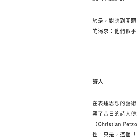
於是，對應到開頭
的渴求：他們似乎
詩人
在表述思想的藝術
襲了昔日的詩人傳
（Christian 
性。只是，這個「