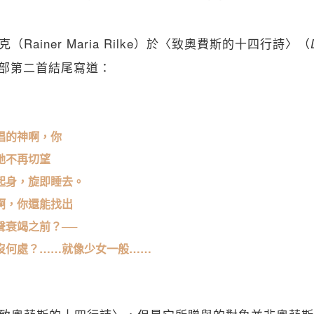
Rainer Maria Rilke）於〈致奧費斯的十四行詩〉（
部第二首結尾寫道：
唱的神啊，你
她不再切望
起身，旋即睡去。
啊，你還能找出
聲衰竭之前？──
沒何處？……就像少女一般……