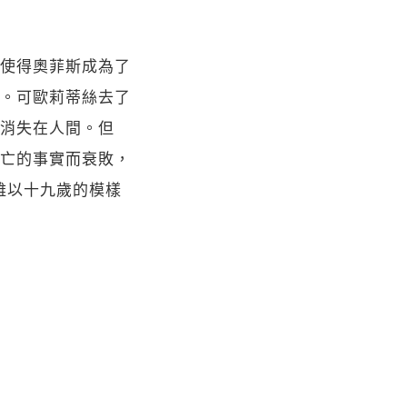
使得奧菲斯成為了
。可歐莉蒂絲去了
消失在人間。但
亡的事實而衰敗，
雖以十九歲的模樣