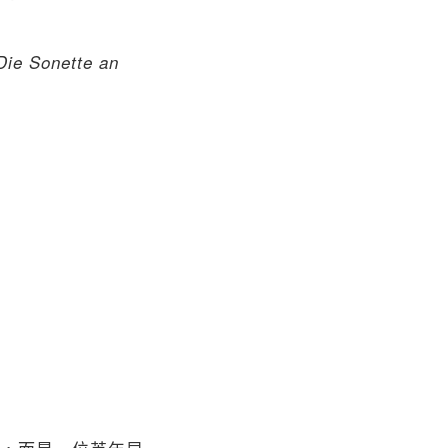
Die Sonette an