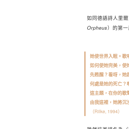
如同德語詩人里爾克（
）的第一
Orpheus
她使世界入眠。歌
如何使她完美，使
先甦醒？看呀，她
何處是她的死亡？
這主題，在你的歌
由我這裡，她將沉
（Rilke, 1994）