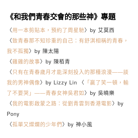
《和我們青春交會的那些神》專題
〈
用一本剪貼本，預約了周星馳
〉by 艾莫西
〈
致青春那不知珍重的自己：有舒淇相稱的青春，
我不孤獨
〉by 陳太陽
〈
雞雞的故事
〉by 陳栢青
〈
只有在青春歲月才能深刻投入的那種浪漫——談
我的男神偶像
〉by Lizzy Lin 〈
「贏了笑一頓，輸
了不要哭」——青春女神吳君如
〉by 吳曉樂
〈
我的電影啟蒙之路：從劉青雲到香港電影
〉by
Pony
〈
孤單又燦爛的少年們
〉by 神小風