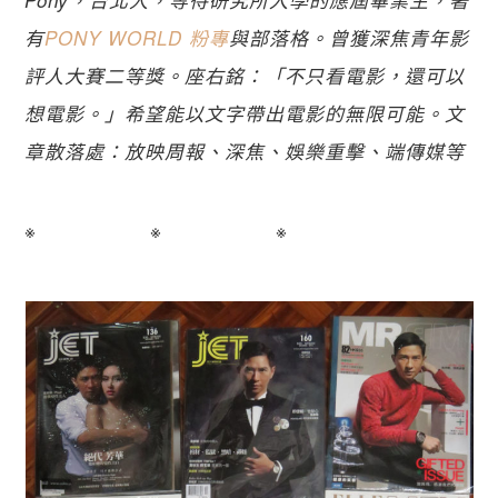
Pony，台北人，等待研究所入學的應屆畢業生，著
有
PONY WORLD 粉專
與部落格。曾獲深焦青年影
評人大賽二等獎。座右銘：「不只看電影，還可以
想電影。」希望能以文字帶出電影的無限可能。文
章散落處：放映周報、深焦、娛樂重擊、端傳媒等
※ ※ ※