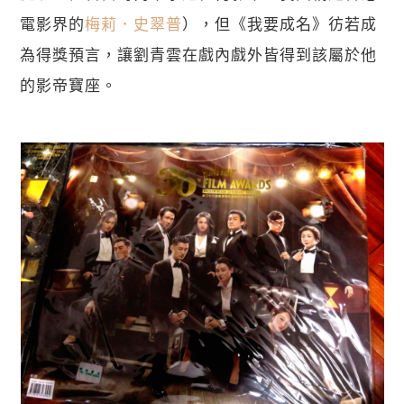
電影界的
梅莉．史翠普
），但《我要成名》彷若成
為得獎預言，讓劉青雲在戲內戲外皆得到該屬於他
的影帝寶座。