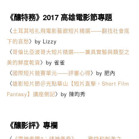
《釀特務》2017 高雄電影節專題
〈
土耳其哈扎飛電影藝廊短片精選——翻找社會底
下的哀愁
〉by Lizzy
〈
哥倫比亞波哥大短片精選——兼具實驗與類型之
美的鮮度乾貨
〉by 雀雀
〈
國際短片競賽單元——評審心得
〉by 肥內
〈
雄影短片節＠光點華山【短片直擊，Short Film
Fantasy】講座側記
〉by 陳昀秀
《釀影評》專欄
〈
《雷神索爾3：諸神黃昏》——歡快和刺激之