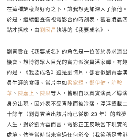
在這種謎樣與好奇之下，讓我想更加深入了解他。
於是，繼續翻查衛視電影台的時刻表，觀看凌晨四
點才播映，由
劉國昌
執導的《我要成名》。
劉青雲在《我要成名》的角色是一位苦於尋求演出
機會、想博得眾人目光的實力派演員潘家輝，有趣
的是，《我要成名》雖是劇情片，卻看似劉青雲演
員生涯的寫照。當片中如
梁家輝
、
鄭伊健
、
許鞍
華
、
陳嘉上
、
陳果
等人，皆親自以真實演員／導演
身分出現，因外表不受青睞而被冷落，浮浮載載二
十餘年（劉青雲演出該片時已從影 23 年）的戲夢
人生，對於劉青雲而言，電影正正反映當下現實的
處境。儘管當時尚未拿過任何影帝（我笑稱是香港