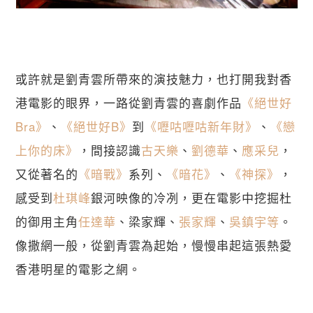
或許就是劉青雲所帶來的演技魅力，也打開我對香
港電影的眼界，一路從劉青雲的喜劇作品
《絕世好
Bra》
、
《絕世好B》
到
《嚦咕嚦咕新年財》
、
《戀
上你的床》
，間接認識
古天樂
、
劉德華
、
應采兒
，
又從著名的
《暗戰》
系列、
《暗花》
、
《神探》
，
感受到
杜琪峰
銀河映像的冷冽，更在電影中挖掘杜
的御用主角
任達華
、梁家輝、
張家輝
、
吳鎮宇等
。
像撒網一般，從劉青雲為起始，慢慢串起這張熱愛
香港明星的電影之網。