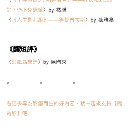
餘，仍不免遺憾
〉by 橘貓
〈
《人生剩利組》——魯蛇普拉斯
〉by 孫雅為
《釀短評》
〈
追緝聶魯達
〉by 陳昀秀
※ ※ ※
看更多專為影癡而生的好內容，就一起來支持【釀
電影】吧！