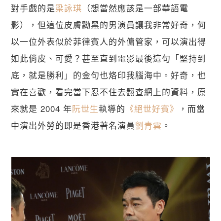
對手戲的是
梁詠琪
（想當然應該是一部華語電
影），但這位皮膚黝黑的男演員讓我非常好奇，何
以一位外表似於菲律賓人的外傭管家，可以演出得
如此俏皮、可愛？甚至直到電影最後這句「堅持到
底，就是勝利」的金句也烙印我腦海中。好奇，也
實在喜歡，看完當下忍不住去翻查網上的資料，原
來就是 2004 年
阮世生
執導的
《絕世好賓》
，而當
中演出外勞的即是香港著名演員
劉青雲
。