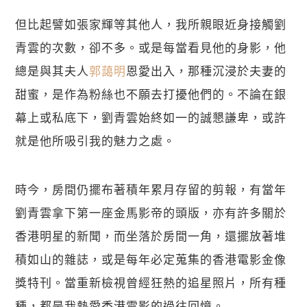
但比起譬如張家輝等其他人，我所親眼近身接觸劉
青雲的次數，卻不多。或是每當看見他的身影，他
總是與其夫人
郭藹明
恩愛出入，那種沉浸於夫妻的
甜蜜，是作為粉絲也不願去打擾他們的。不論在銀
幕上或私底下，劉青雲始終如一的誠懇謙卑，或許
就是他所吸引我的魅力之處。
時今，房間仍擺布著積年累月存留的剪報，有當年
劉青雲拿下第一座金馬影帝的頭版，亦有許多關於
香港明星的新聞，而坐落於房間一角，還擺放著堆
積如山的雜誌，或是每年必定蒐集的香港電影金像
獎特刊。當重新檢視曾經狂熱的追星照片，所有種
種，都是我熱愛香港電影的過往回憶。