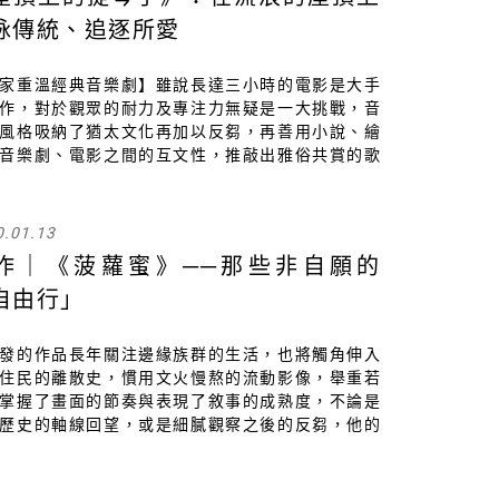
詠傳統、追逐所愛
家重溫經典音樂劇】雖說長達三小時的電影是大手
作，對於觀眾的耐力及專注力無疑是一大挑戰，音
風格吸納了猶太文化再加以反芻，再善用小說、繪
音樂劇、電影之間的互文性，推敲出雅俗共賞的歌
神。因此，《屋頂上的提琴手》無疑是百老匯歌舞
最閃亮的餘暉，經典中的經典，半世紀以來越陳越
0.01.13
作｜《菠蘿蜜》──那些非自願的
自由行」
發的作品長年關注邊緣族群的生活，也將觸角伸入
住民的離散史，慣用文火慢熬的流動影像，舉重若
掌握了畫面的節奏與表現了敘事的成熟度，不論是
歷史的軸線回望，或是細膩觀察之後的反芻，他的
是自身的故事，終點是自己的國族記憶。他藉由電
到了一種歸屬感，是那種哀而不傷、隨遇而安的豁
朗。