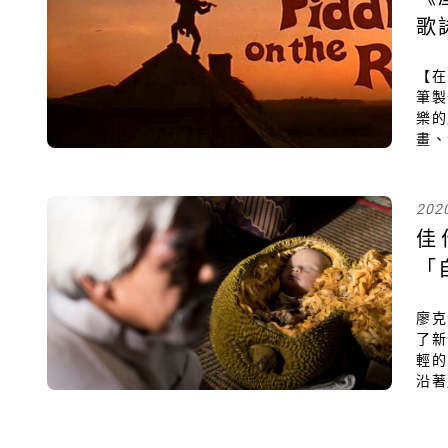
歌
【在
筆製
樂的
畫、
舞精
片
關閉
香。
202
佳
「
廖克
了新
輕的
沿著
起點
影找
然開