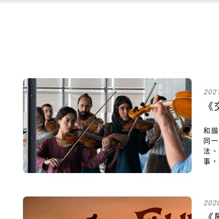
202
《
和諧
同
法、
事，
性，
伊德
202
《