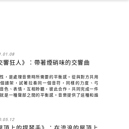
×
1.01.08
交響狂人》：帶著煙硝味的交響曲
性，是處理音樂時所需要的平衡感。從與對方共用
一個譜架，試著拉奏同一個音符，同樣的力度、弓
音色、表情，互相聆聽，彼此合作，共同完成一件
就是一種聲部之間的平衡感。音樂提供了這種和諧
這就是超越語言的情感交流，這樣的經驗，正如薩
所說「有一組身份被另一組身份給蓋過了。」
0.05.12
屋頂上的提琴手》：在流浪的屋頂上