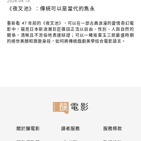
2026.04.15
《夜叉池》：傳統可以是當代的雋永
重新看 47 年前的《夜叉池》，可以在一部古典浪漫的愛情奇幻電
影中，窺見日本新浪潮巨匠篠田正浩以自由、性別、人與自然的
關係，清晰且不流俗地表達辯證；可以一睹坂東玉三郎最盛時期
的絕世美顏和旖旎身段，如何將傳統戲劇美學結合電影語言。
關於釀電影
讀者服務
服務條款