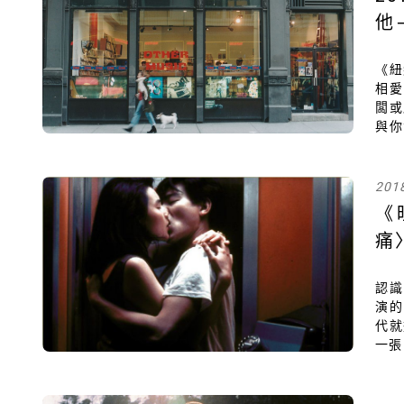
他
樂
《紐
相愛
闆或
與你
你會
一起
不同
201
《
痛
麼
關閉
認識
演的
代就
一張
星》
要翻