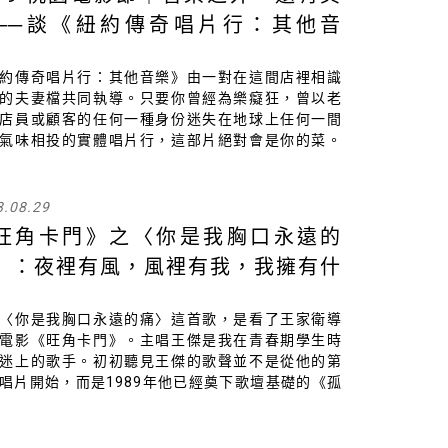
──談《紐約傳奇唱片行：其他音
》
約傳奇唱片行：其他音樂》由一對在這間店裡相識
的夫妻檔共同執導。只要你曾經為樂癡狂，曾以老
店員或顧客的任何一種身份迷失在地球上任何一間
氣味相投的實體唱片行，這部片絕對會是你的菜。
在裡頭找到熟悉的挖寶經驗和尋片動作、結識同好
分享音樂的美妙感受、彷彿身處其中莫名自覺與眾
。
8.08.29
旺角卡門》之〈你是我胸口永遠的
〉：夜裡有風，風裡有我，我擁有什
〈你是我胸口永遠的痛〉這首歌，是看了王家衛導
電影《旺角卡門》。主唱王傑是我在青春期學生時
迷上的歌手。初初聽見王傑的歌聲並不是從他的第
唱片開始，而是1989年他已經奠下歌壇基礎的《孤
大碟，當時音樂新載體CD正要盛行，我還在聽必須
面的卡帶，瘋狂愛上他的浪子形象和滄桑歌聲後...