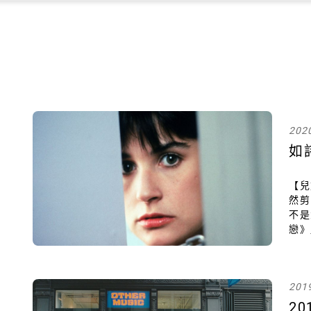
202
如
【兒
然剪
不是
戀》
字美
容我
201
2