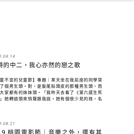
×
0.04.14
詩的中二，我心亦然的戀之歌
童不宜的兒童節】專題｜某天坐在我前座的同學突
了個男生頭。對，是髮尾貼頭皮的那種男生頭，而
大家都有的妹妹頭。「我昨天去看了《第六感生死
」她轉過頭來悄聲跟我說。她有個很少見的姓，名
得像首詩，在班上是屬於那種很女生的類型。以下
用P（poem）來稱呼她。
9.08.21
019 桃園電影節｜音樂之外，還有其