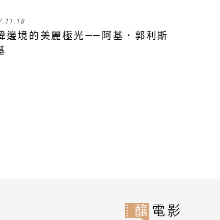
7.11.18
緯邊境的美麗極光——阿基．郭利斯
基