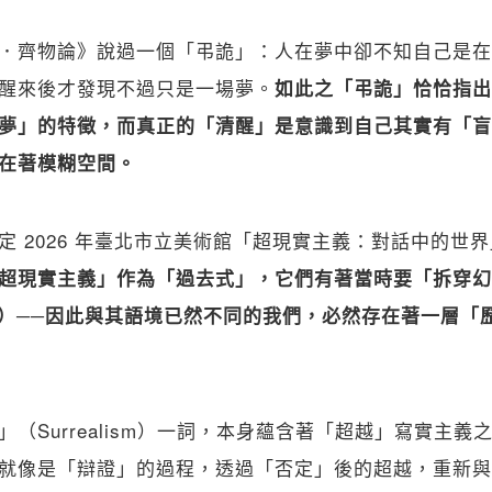
．齊物論》說過一個「弔詭」：人在夢中卻不知自己是在
醒來後才發現不過只是一場夢。
如此之「弔詭」恰恰指出
夢」的特徵，而真正的「清醒」是意識到自己其實有「盲
在著模糊空間。
定 2026 年臺北市立美術館「超現實主義：對話中的世
超現實主義」作為「過去式」，它們有著當時要「拆穿幻
ism）──因此與其語境已然不同的我們，必然存在著一層「
（Surrealism）一詞，本身蘊含著「超越」寫實主
就像是「辯證」的過程，透過「否定」後的超越，重新與