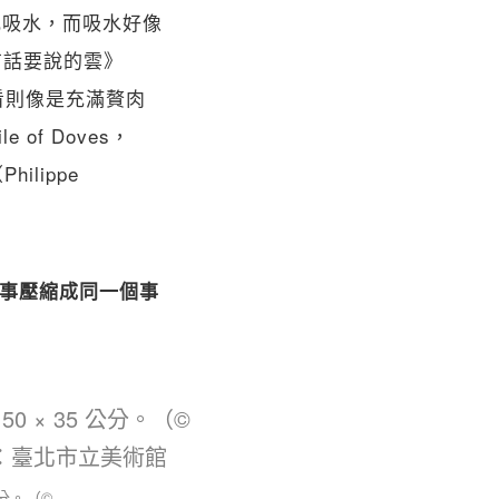
水或吸水，而吸水好像
《有話要說的雲》
，遠看則像是充滿贅肉
of Doves，
ippe 
物事壓縮成同一個事
分。（©