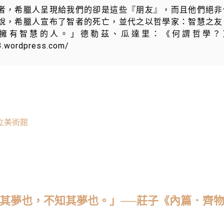
者，希臘人呈現給我們的卻是這些『朋友』，而且他們絕非
說，希臘人宣布了智者的死亡，並代之以哲學家：智慧之友
擁有智慧的人。」德勒茲、瓜達里：《何謂哲學？
3.wordpress.com/
立美術館
其夢也，不知其夢也。」──莊子《內篇．齊