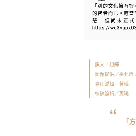
「別的文化擁有智
的智者而已。應當
慧，但尚未正式
https://wu3vupx0
撰文／趙鐸
圖像提供／臺北市
責任編輯／黃曦
核稿編輯／黃曦
「方