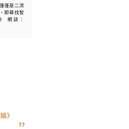
僅僅是二流
，即尋找智
》 網誌：
物論》