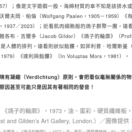
，c.1957）；像是文字遊戲一般，海綿材質的傘不知是該排
夫岡．帕倫（Wolfgang Paalen，1905－1959）
iculé，1937／2023）；近看肌肉細胞般的鴿子群聚一團
．吉爾多（Jacob Gildor）《鴿子的輪廓》（Profile 
看是人體的排列，遠看則狀似骷髏，如菲利普．哈爾斯曼（Phil
－1979）《達利與骷髏》（In Voluptas Mors，1981）。
有凝縮（Verdichtung）原則，會把看似毫無關係的
原因甚至可能只是因其有著相同的發音！
．吉爾多，《鴿子的輪廓》，1973，油、蛋彩、硬質纖維板，50 × 35 公