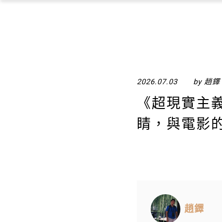
2026.07.03
by 趙鐸
《超現實主
睛，與電影
趙鐸