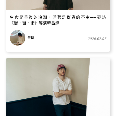
生命是重複的浪潮，活著是群蟲的不幸──專訪
《衝・衝・衝》導演韓昌綠
黃曦
2026.07.07