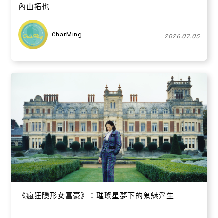
內山拓也
CharMing
2026.07.05
關閉
《瘋狂隱形女富豪》：璀璨星夢下的鬼魅浮生