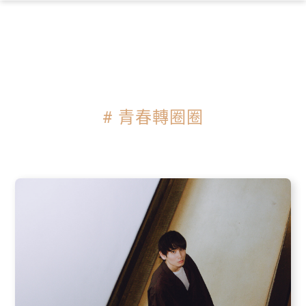
×
# 青春轉圈圈