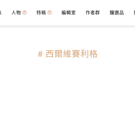
集
人物
特稿
編輯室
作者群
釀選品
# 西爾維賽利格