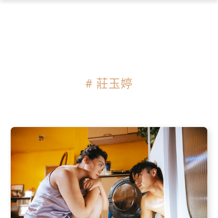
×
# 莊玉婷