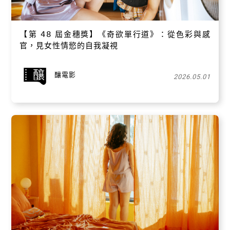
【​第 𝟦𝟪 屆金穗獎】《奇欲單行道》：從色彩與感
官，見女性情慾的自我凝視
釀電影
2026.05.01
關閉