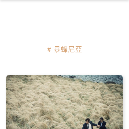
×
# 暴蜂尼亞