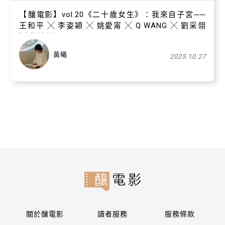
【​釀電影】vol.20《二十歲女生》：我來自子宮──
王和平 ╳ 李姿穎 ╳ 姚愛甯 ╳ Q WANG ╳ 劉采翎
╳ 謝佳芳
黃曦
2025.10.27
關於釀電影
讀者服務
服務條款