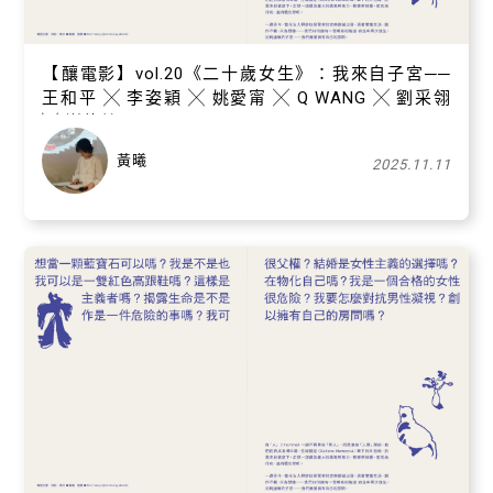
【​釀電影】vol.20《二十歲女生》：我來自子宮──
王和平 ╳ 李姿穎 ╳ 姚愛甯 ╳ Q WANG ╳ 劉采翎
╳ 謝佳芳
黃曦
2025.11.11
關閉