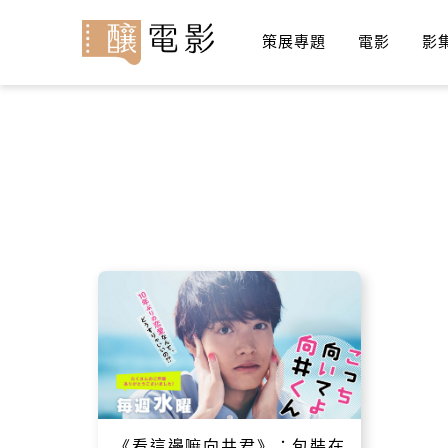
策展專題
電影
影
《看這邊嘛向井君》：包裝在