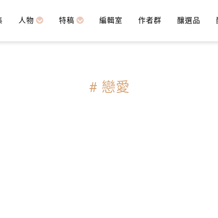
集
人物
特稿
編輯室
作者群
釀選品
# 戀愛