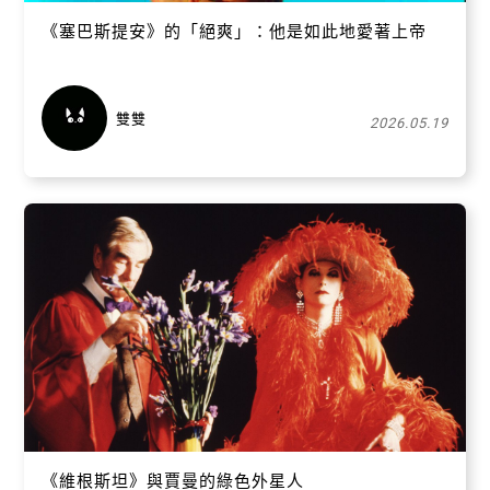
《塞巴斯提安》的「絕爽」：他是如此地愛著上帝
雙雙
2026.05.19
關閉
《維根斯坦》與賈曼的綠色外星人