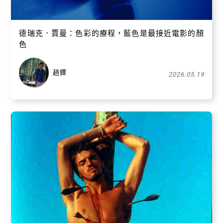
德瑞克．賈曼：色彩的療程，藍色是最接近電影的顏
色
趙鐸
2026.05.19