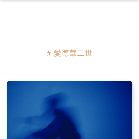
×
# 愛德華二世